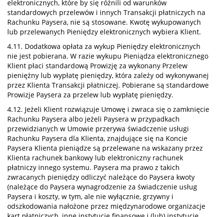
elektronicznych, które by się różnili od warunków
standardowych przelewów i innych Transakcji płatniczych na
Rachunku Paysera, nie są stosowane. Kwotę wykupowanych
lub przelewanych Pieniędzy elektronicznych wybiera Klient.
4.11. Dodatkowa opłata za wykup Pieniędzy elektronicznych
nie jest pobierana. W razie wykupu Pieniądza elektronicznego
Klient płaci standardową Prowizję za wykonany Przelew
pieniężny lub wypłatę pieniędzy, która zależy od wykonywanej
przez Klienta Transakcji płatniczej. Pobierane są standardowe
Prowizje Paysera za przelew lub wypłatę pieniędzy.
4.12. Jeżeli Klient rozwiązuje Umowę i zwraca się o zamknięcie
Rachunku Paysera albo jeżeli Paysera w przypadkach
przewidzianych w Umowie przerywa świadczenie usługi
Rachunku Paysera dla Klienta, znajdujące się na Koncie
Paysera Klienta pieniądze są przelewane na wskazany przez
Klienta rachunek bankowy lub elektroniczny rachunek
płatniczy innego systemu. Paysera ma prawo z takich
zwracanych pieniędzy odliczyć należące do Paysera kwoty
(należące do Paysera wynagrodzenie za świadczenie usług
Paysera i koszty, w tym, ale nie wyłącznie, grzywny i
odszkodowania nałożone przez międzynarodowe organizacje
kart płatniczych, inne instytucje finansowe i (lub) instytucje