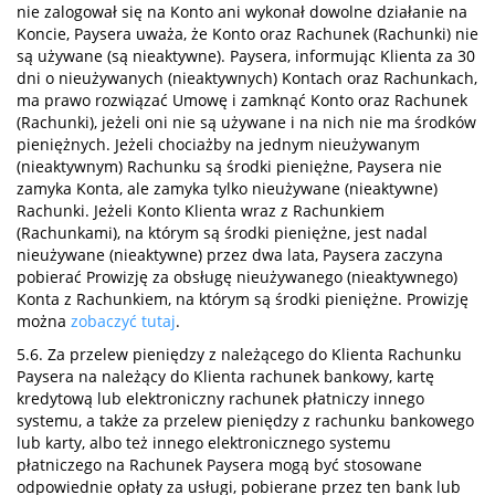
nie zalogował się na Konto ani wykonał dowolne działanie na
Koncie, Paysera uważa, że Konto oraz Rachunek (Rachunki) nie
są używane (są nieaktywne). Paysera, informując Klienta za 30
dni o nieużywanych (nieaktywnych) Kontach oraz Rachunkach,
ma prawo rozwiązać Umowę i zamknąć Konto oraz Rachunek
(Rachunki), jeżeli oni nie są używane i na nich nie ma środków
pieniężnych. Jeżeli chociażby na jednym nieużywanym
(nieaktywnym) Rachunku są środki pieniężne, Paysera nie
zamyka Konta, ale zamyka tylko nieużywane (nieaktywne)
Rachunki. Jeżeli Konto Klienta wraz z Rachunkiem
(Rachunkami), na którym są środki pieniężne, jest nadal
nieużywane (nieaktywne) przez dwa lata, Paysera zaczyna
pobierać Prowizję za obsługę nieużywanego (nieaktywnego)
Konta z Rachunkiem, na którym są środki pieniężne. Prowizję
można
zobaczyć tutaj
.
5.6. Za przelew pieniędzy z należącego do Klienta Rachunku
Paysera na należący do Klienta rachunek bankowy, kartę
kredytową lub elektroniczny rachunek płatniczy innego
systemu, a także za przelew pieniędzy z rachunku bankowego
lub karty, albo też innego elektronicznego systemu
płatniczego na Rachunek Paysera mogą być stosowane
odpowiednie opłaty za usługi, pobierane przez ten bank lub