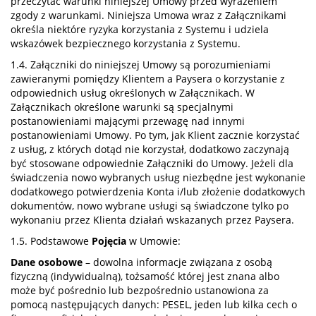
przeczytać warunki niniejszej Umowy przed wyrażeniem
zgody z warunkami. Niniejsza Umowa wraz z Załącznikami
określa niektóre ryzyka korzystania z Systemu i udziela
wskazówek bezpiecznego korzystania z Systemu.
1.4. Załączniki do niniejszej Umowy są porozumieniami
zawieranymi pomiędzy Klientem a Paysera o korzystanie z
odpowiednich usług określonych w Załącznikach. W
Załącznikach określone warunki są specjalnymi
postanowieniami mającymi przewagę nad innymi
postanowieniami Umowy. Po tym, jak Klient zacznie korzystać
z usług, z których dotąd nie korzystał, dodatkowo zaczynają
być stosowane odpowiednie Załączniki do Umowy. Jeżeli dla
świadczenia nowo wybranych usług niezbędne jest wykonanie
dodatkowego potwierdzenia Konta i/lub złożenie dodatkowych
dokumentów, nowo wybrane usługi są świadczone tylko po
wykonaniu przez Klienta działań wskazanych przez Paysera.
1.5. Podstawowe
Pojęcia
w Umowie:
Dane osobowe
– dowolna informacje związana z osobą
fizyczną (indywidualną), tożsamość której jest znana albo
może być pośrednio lub bezpośrednio ustanowiona za
pomocą następujących danych: PESEL, jeden lub kilka cech o