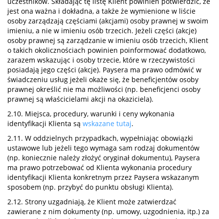
uczestników. Składając tę listę Klient powinien potwierdzić, że
jest ona ważna i dokładna, a także że wymienione w liście
osoby zarządzają częściami (akcjami) osoby prawnej w swoim
imieniu, a nie w imieniu osób trzecich. Jeżeli części (akcje)
osoby prawnej są zarządzanie w imieniu osób trzecich, Klient
o takich okolicznościach powinien poinformować dodatkowo,
zarazem wskazując i osoby trzecie, które w rzeczywistości
posiadają jego części (akcje). Paysera ma prawo odmówić w
świadczeniu usług jeżeli okaże się, że beneficjentów osoby
prawnej określić nie ma możliwości (np. beneficjenci osoby
prawnej są właścicielami akcji na okaziciela).
2.10. Miejsca, procedury, warunki i ceny wykonania
identyfikacji Klienta są
wskazane tutaj
.
2.11. W oddzielnych przypadkach, wypełniając obowiązki
ustawowe lub jeżeli tego wymaga sam rodzaj dokumentów
(np. koniecznie należy złożyć oryginał dokumentu), Paysera
ma prawo potrzebować od Klienta wykonania procedury
identyfikacji Klienta konkretnym przez Paysera wskazanym
sposobem (np. przybyć do punktu obsługi Klienta).
2.12. Strony uzgadniają, że Klient może zatwierdzać
zawierane z nim dokumenty (np. umowy, uzgodnienia, itp.) za