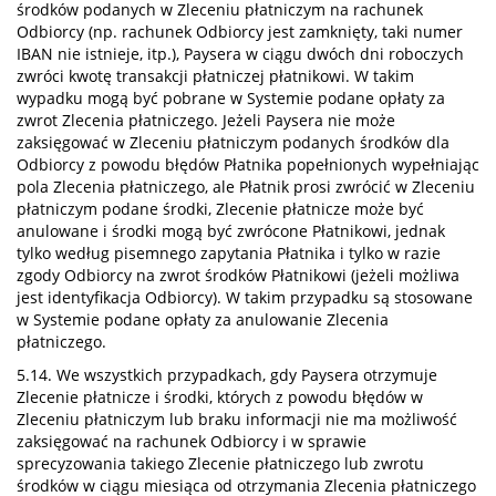
środków podanych w Zleceniu płatniczym na rachunek
Odbiorcy (np. rachunek Odbiorcy jest zamknięty, taki numer
IBAN nie istnieje, itp.), Paysera w ciągu dwóch dni roboczych
zwróci kwotę transakcji płatniczej płatnikowi. W takim
wypadku mogą być pobrane w Systemie podane opłaty za
zwrot Zlecenia płatniczego. Jeżeli Paysera nie może
zaksięgować w Zleceniu płatniczym podanych środków dla
Odbiorcy z powodu błędów Płatnika popełnionych wypełniając
pola Zlecenia płatniczego, ale Płatnik prosi zwrócić w Zleceniu
płatniczym podane środki, Zlecenie płatnicze może być
anulowane i środki mogą być zwrócone Płatnikowi, jednak
tylko według pisemnego zapytania Płatnika i tylko w razie
zgody Odbiorcy na zwrot środków Płatnikowi (jeżeli możliwa
jest identyfikacja Odbiorcy). W takim przypadku są stosowane
w Systemie podane opłaty za anulowanie Zlecenia
płatniczego.
5.14. We wszystkich przypadkach, gdy Paysera otrzymuje
Zlecenie płatnicze i środki, których z powodu błędów w
Zleceniu płatniczym lub braku informacji nie ma możliwość
zaksięgować na rachunek Odbiorcy i w sprawie
sprecyzowania takiego Zlecenie płatniczego lub zwrotu
środków w ciągu miesiąca od otrzymania Zlecenia płatniczego