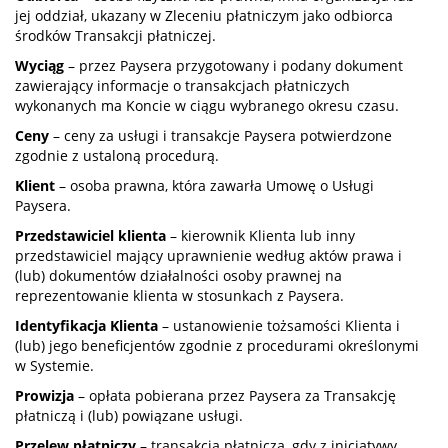
jej oddział, ukazany w Zleceniu płatniczym jako odbiorca
środków Transakcji płatniczej.
Wyciąg
– przez Paysera przygotowany i podany dokument
zawierający informacje o transakcjach płatniczych
wykonanych ma Koncie w ciągu wybranego okresu czasu.
Ceny
– ceny za usługi i transakcje Paysera potwierdzone
zgodnie z ustaloną procedurą.
Klient
– osoba prawna, która zawarła Umowę o Usługi
Paysera.
Przedstawiciel klienta
– kierownik Klienta lub inny
przedstawiciel mający uprawnienie według aktów prawa i
(lub) dokumentów działalności osoby prawnej na
reprezentowanie klienta w stosunkach z Paysera.
Identyfikacja Klienta
– ustanowienie tożsamości Klienta i
(lub) jego beneficjentów zgodnie z procedurami określonymi
w Systemie.
Prowizja
– opłata pobierana przez Paysera za Transakcję
płatniczą i (lub) powiązane usługi.
Przelew płatniczy
– transakcja płatnicza, gdy z inicjatywy