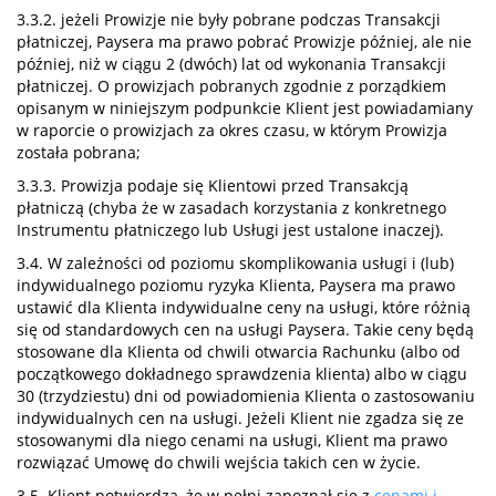
3.3.2. jeżeli Prowizje nie były pobrane podczas Transakcji
płatniczej, Paysera ma prawo pobrać Prowizje później, ale nie
później, niż w ciągu 2 (dwóch) lat od wykonania Transakcji
płatniczej. O prowizjach pobranych zgodnie z porządkiem
opisanym w niniejszym podpunkcie Klient jest powiadamiany
w raporcie o prowizjach za okres czasu, w którym Prowizja
została pobrana;
3.3.3. Prowizja podaje się Klientowi przed Transakcją
płatniczą (chyba że w zasadach korzystania z konkretnego
Instrumentu płatniczego lub Usługi jest ustalone inaczej).
3.4. W zależności od poziomu skomplikowania usługi i (lub)
indywidualnego poziomu ryzyka Klienta, Paysera ma prawo
ustawić dla Klienta indywidualne ceny na usługi, które różnią
się od standardowych cen na usługi Paysera. Takie ceny będą
stosowane dla Klienta od chwili otwarcia Rachunku (albo od
początkowego dokładnego sprawdzenia klienta) albo w ciągu
30 (trzydziestu) dni od powiadomienia Klienta o zastosowaniu
indywidualnych cen na usługi. Jeżeli Klient nie zgadza się ze
stosowanymi dla niego cenami na usługi, Klient ma prawo
rozwiązać Umowę do chwili wejścia takich cen w życie.
3.5. Klient potwierdza, że w pełni zapoznał się z
cenami i