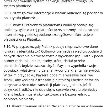
przez odpowiedni system bankingu elektronicznego lub
system płatniczy;
5.9.2. szczegółowe informacje o Płatniku-Kliencie są podane w
polu tytułu płatności;
5.9.3. wraz z Przelewem płatniczym Odbiorcy podaje się
unikalny, tylko dla tej płatności przeznaczony link na stronę
internetową, gdzie są podane szczegółowe informacje o
płatności oraz Płatniku.
5.10. W przypadku, gdy Płatnik podaje nieprawidłowe dane
(unikalny identyfikator) Odbiorcy pieniędzy i według podanych
danych Zlecenie płatnicze zostaje wykonane (np. Płatnik podał
numer rachunku nie tej osoby, której chciał przelać
pieniądze), będzie uważać się, że Paysera wypełniła swoje
obowiązki właściwie i przelanej kwoty dla Klienta nie zwróci.
W takim przypadku, Paysera podejmie wszelkie możliwe
środki, aby wyśledzić transakcję płatniczą i będzie dążyć do
odzyskania środków transakcji płatniczej. Jednak, jeżeli
odzyskać środków nie uda się, w sprawie zwrotu pieniędzy
Klient będzie musiał skontaktować się bezpośrednio z
odbiorcą pieniędzy.
5.11. Klient powinien składać Zlecenie płatnicze na wykonanie