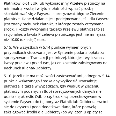
Płatnikowi 0,01 EUR lub wykonać inny Przelew płatniczy na
minimalną kwotę i w tytule płatności wpisać prośbę
skontaktować się z Paysera i sprecyzować błędne Zlecenie
płatnicze. Dane działanie jest podejmowane jeśli dla Paysera
jest znany rachunek Płatnika, z którego zostały otrzymane
środki, i koszty wykonania takiego Przelewu płatniczego są
racjonalne, a kwota Przelewu płatniczego jest nie mniejsza,
niż 10,00 (dziesięć) euro.
5.15. We wszystkich w 5.14 punkcie wymienionych
przypadkach stosowana jest w Systemie podana opłata za
sprecyzowanie Transakcji płatniczej, która jest wyliczana z
kwoty przelewu przed tym, jak on zostanie zaksięgowany na
Rachunek Klienta-Odbiorcy.
5.16. Jeżeli nie ma możliwości zastosować ani jednego w 5.14
punkcie wskazanego środka aby wyśledzić Transakcję
płatniczą, a także w wypadkach, gdy według w Zleceniu
płatniczym podanych i (lub) sprecyzowanych danych nie
udało się określić Odbiorcę, środki są przechowywane w
systemie Paysera do tej pory, aż Płatnik lub Odbiorca zwróci
się do Paysera i poda dodatkowe dane, które pozwolą
zaksięgować środki dla Odbiorcy (po wyliczeniu opłaty za