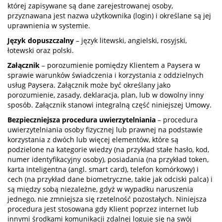
której zapisywane są dane zarejestrowanej osoby,
przyznawana jest nazwa użytkownika (login) i określane są jej
uprawnienia w systemie.
Język dopuszczalny
– język litewski, angielski, rosyjski,
łotewski oraz polski.
Załącznik
– porozumienie pomiędzy Klientem a Paysera w
sprawie warunków świadczenia i korzystania z oddzielnych
usług Paysera. Załącznik może być określany jako
porozumienie, zasady, deklaracja, plan, lub w dowolny inny
sposób. Załącznik stanowi integralną część niniejszej Umowy.
Bezpieczniejsza procedura uwierzytelniania
– procedura
uwierzytelniania osoby fizycznej lub prawnej na podstawie
korzystania z dwóch lub więcej elementów, które są
podzielone na kategorie wiedzy (na przykład stałe hasło, kod,
numer identyfikacyjny osoby), posiadania (na przykład token,
karta inteligentna (angl. smart card), telefon komórkowy) i
cech (na przykład dane biometryczne, takie jak odciski palca) i
są między sobą niezależne, gdyż w wypadku naruszenia
jednego, nie zmniejsza się rzetelność pozostałych. Niniejsza
procedura jest stosowana gdy Klient poprzez internet lub
innymi środkami komunikacji zdalnej loguje się na swój