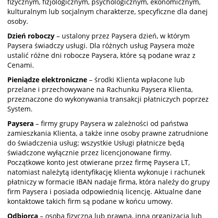
fizycznym, fizjologicznym, psychologicznym, ekonomicznym,
kulturalnym lub socjalnym charakterze, specyficzne dla danej
osoby.
Dzień roboczy
– ustalony przez Paysera dzień, w którym
Paysera świadczy usługi. Dla różnych usług Paysera może
ustalić różne dni robocze Paysera, które są podane wraz z
Cenami.
Pieniądze elektroniczne
– środki Klienta wpłacone lub
przelane i przechowywane na Rachunku Paysera Klienta,
przeznaczone do wykonywania transakcji płatniczych poprzez
System.
Paysera
– firmy grupy Paysera w zależności od państwa
zamieszkania Klienta, a także inne osoby prawne zatrudnione
do świadczenia usług; wszystkie Usługi płatnicze będą
świadczone wyłącznie przez licencjonowane firmy.
Początkowe konto jest otwierane przez firmę Paysera LT,
natomiast należytą identyfikację klienta wykonuje i rachunek
płatniczy w formacie IBAN nadaje firma, która należy do grupy
firm Paysera i posiada odpowiednią licencję. Aktualne dane
kontaktowe takich firm są podane w końcu umowy.
Odbiorca
– osoba fizyczna lub prawna, inna organizacja lub