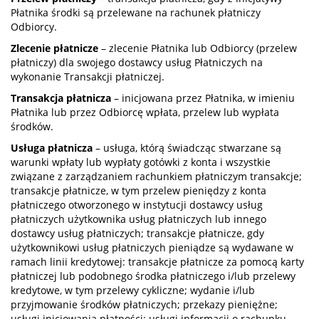
Płatnika środki są przelewane na rachunek płatniczy
Odbiorcy.
Zlecenie płatnicze
– zlecenie Płatnika lub Odbiorcy (przelew
płatniczy) dla swojego dostawcy usług Płatniczych na
wykonanie Transakcji płatniczej.
Transakcja płatnicza
– inicjowana przez Płatnika, w imieniu
Płatnika lub przez Odbiorcę wpłata, przelew lub wypłata
środków.
Usługa płatnicza
– usługa, którą świadcząc stwarzane są
warunki wpłaty lub wypłaty gotówki z konta i wszystkie
związane z zarządzaniem rachunkiem płatniczym transakcje;
transakcje płatnicze, w tym przelew pieniędzy z konta
płatniczego otworzonego w instytucji dostawcy usług
płatniczych użytkownika usług płatniczych lub innego
dostawcy usług płatniczych; transakcje płatnicze, gdy
użytkownikowi usług płatniczych pieniądze są wydawane w
ramach linii kredytowej: transakcje płatnicze za pomocą karty
płatniczej lub podobnego środka płatniczego i/lub przelewy
kredytowe, w tym przelewy cykliczne; wydanie i/lub
przyjmowanie środków płatniczych; przekazy pieniężne;
usługi inicjowania płatności; usługi informacji o rachunku.