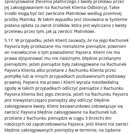
sprecyzowanie Zlecenia płatniczego z kwoty przelewu przez
jej zaksięgowaniem na Rachunek Klienta-Odbiorcy). Takie
środki mogą być też zwrócone Płatnikowi według pisemnej
prośby Płatnika. W takim wypadku jest stosowana w Systemie
podana opłata za zwrot środków, która jest wyliczana z kwoty
przelewu przez tym, jak ją zwrócić Płatnikowi.
5.17. W przypadku, jeżeli Klient zauważy, że na jego Rachunek
Paysera były przekazane mu nienależne pieniądze, powinien
on niezwłocznie o tym powiadomić Paysera. Klient nie ma
prawa dysponować mu nie należnymi, błędnie przelanymi
pieniędzmi. Jeżeli pieniądze były zaksięgowane na Rachunek
Paysera Klienta albo przelane z Rachunku Klienta przez
pomyłkę lub w innych przypadkach pozbawionych podstawy
prawnej, Paysera ma prawo i Klient wyraża nieodwołalną
zgodę w takich przypadkach odliczyć pieniądze z Rachunku
Paysera Klienta bez jego zlecenia. Jeżeli na Rachunku Paysera
jest niewystarczająco pieniędzy aby odliczyć błędnie
zaksięgowane kwoty, Klient bezwarunkowo zobowiązuje się
zwrócić Paysera błędnie zaksięgowane na Rachunek lub
przelane z Rachunku pieniądze w ciągu 3 (trzech) dni
roboczych od zapotrzebowania Paysera. Jeśli Klient nie zwróci
błędnie zaksięgowanych pieniędzy w terminie, na żądanie