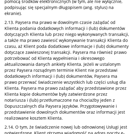
pomocą środków elektronicznych (w tym, ale nie wyłącznie,
podpisując się specjalnym długopisem (ang. stylus) na
ekranie).
2.13. Paysera ma prawo w dowolnym czasie zażądać od
Klienta podania dodatkowych informacji i (lub) dokumentów
dotyczących Klienta lub przez niego wykonywanych transakcji,
a także ma prawo zawiesić wykonywanie transakcji Klienta do
czasu, aż Klient poda dodatkowe informacje i (lub) dokumenty
dotyczące zawieszonej transakcji. Paysera ma również prawo
potrzebować od Klienta wypełnienia i okresowego
aktualizowania danych ankiety Klienta. Jeżeli w ustalonym
przez Paysera rozsądnym terminie Klient nie przedstawi
dodatkowych informacji i (lub) dokumentów, Paysera ma
prawo przerwać świadczenie wszystkich lub części usług dla
Klienta. Paysera ma prawo zażądać aby przedstawione przez
Klienta kopie dokumentów były zatwierdzone przez
notariusza i (lub) przetłumaczone na chociażby jeden z
Dopuszczalnych dla Paysera języków. Przygotowywanie i
przedstawienie dowolnych dokumentów oraz informacji jest
realizowane kosztem Klienta.
2.14. O tym, że świadczenie nowej lub odnowionej Usługi jest
potwierdzone, Klient otrzyma wiadomość na adres poczty e-