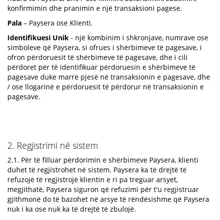
konfirmimin dhe pranimin e një transaksioni pagese.
Pala
– Paysera ose Klienti.
Identifikuesi Unik
- një kombinim i shkronjave, numrave ose
simboleve që Paysera, si ofrues i shërbimeve të pagesave, i
ofron përdoruesit të shërbimeve të pagesave, dhe i cili
përdoret për të identifikuar përdoruesin e shërbimeve të
pagesave duke marrë pjesë në transaksionin e pagesave, dhe
/ ose llogarinë e përdoruesit të përdorur në transaksionin e
pagesave.
2. Regjistrimi në sistem
2.1. Për të filluar përdorimin e shërbimeve Paysera, klienti
duhet të regjistrohet në sistem. Paysera ka të drejtë të
refuzojë të regjistrojë klientin e ri pa treguar arsyet,
megjithatë, Paysera siguron që refuzimi për t'u regjistruar
gjithmonë do të bazohet në arsye të rëndësishme që Paysera
nuk i ka ose nuk ka të drejtë të zbulojë.