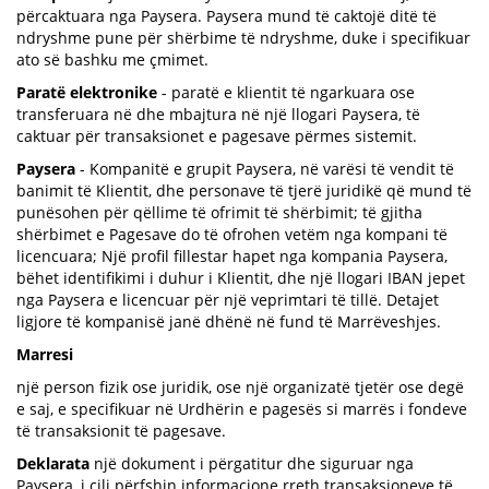
përcaktuara nga Paysera. Paysera mund të caktojë ditë të
ndryshme pune për shërbime të ndryshme, duke i specifikuar
ato së bashku me çmimet.
Paratë elektronike
- paratë e klientit të ngarkuara ose
transferuara në dhe mbajtura në një llogari Paysera, të
caktuar për transaksionet e pagesave përmes sistemit.
Paysera
- Kompanitë e grupit Paysera, në varësi të vendit të
banimit të Klientit, dhe personave të tjerë juridikë që mund të
punësohen për qëllime të ofrimit të shërbimit; të gjitha
shërbimet e Pagesave do të ofrohen vetëm nga kompani të
licencuara; Një profil fillestar hapet nga kompania Paysera,
bëhet identifikimi i duhur i Klientit, dhe një llogari IBAN jepet
nga Paysera e licencuar për një veprimtari të tillë. Detajet
ligjore të kompanisë janë dhënë në fund të Marrëveshjes.
Marresi
një person fizik ose juridik, ose një organizatë tjetër ose degë
e saj, e specifikuar në Urdhërin e pagesës si marrës i fondeve
të transaksionit të pagesave.
Deklarata
një dokument i përgatitur dhe siguruar nga
Paysera, i cili përfshin informacione rreth transaksioneve të