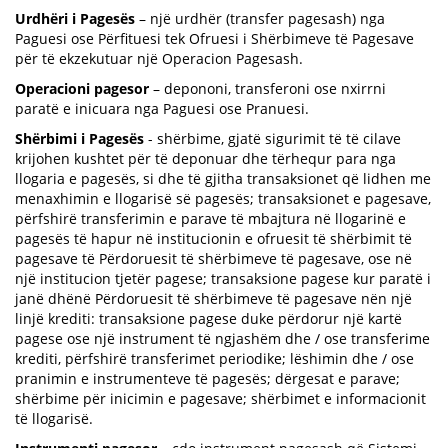
Urdhëri i Pagesës
– një urdhër (transfer pagesash) nga
Paguesi ose Përfituesi tek Ofruesi i Shërbimeve të Pagesave
për të ekzekutuar një Operacion Pagesash.
Operacioni pagesor
– depononi, transferoni ose nxirrni
paratë e inicuara nga Paguesi ose Pranuesi.
Shërbimi i Pagesës
- shërbime, gjatë sigurimit të të cilave
krijohen kushtet për të deponuar dhe tërhequr para nga
llogaria e pagesës, si dhe të gjitha transaksionet që lidhen me
menaxhimin e llogarisë së pagesës; transaksionet e pagesave,
përfshirë transferimin e parave të mbajtura në llogarinë e
pagesës të hapur në institucionin e ofruesit të shërbimit të
pagesave të Përdoruesit të shërbimeve të pagesave, ose në
një institucion tjetër pagese; transaksione pagese kur paratë i
janë dhënë Përdoruesit të shërbimeve të pagesave nën një
linjë krediti: transaksione pagese duke përdorur një kartë
pagese ose një instrument të ngjashëm dhe / ose transferime
krediti, përfshirë transferimet periodike; lëshimin dhe / ose
pranimin e instrumenteve të pagesës; dërgesat e parave;
shërbime për inicimin e pagesave; shërbimet e informacionit
të llogarisë.