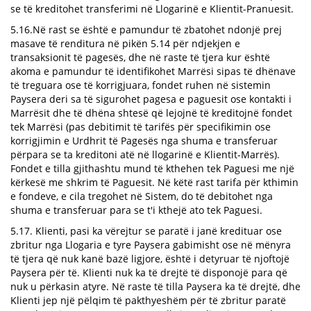
se të kreditohet transferimi në Llogarinë e Klientit-Pranuesit.
5.16.Në rast se është e pamundur të zbatohet ndonjë prej
masave të renditura në pikën 5.14 për ndjekjen e
transaksionit të pagesës, dhe në raste të tjera kur është
akoma e pamundur të identifikohet Marrësi sipas të dhënave
të treguara ose të korrigjuara, fondet ruhen në sistemin
Paysera deri sa të sigurohet pagesa e paguesit ose kontakti i
Marrësit dhe të dhëna shtesë që lejojnë të kreditojnë fondet
tek Marrësi (pas debitimit të tarifës për specifikimin ose
korrigjimin e Urdhrit të Pagesës nga shuma e transferuar
përpara se ta kreditoni atë në llogarinë e Klientit-Marrës).
Fondet e tilla gjithashtu mund të kthehen tek Paguesi me një
kërkesë me shkrim të Paguesit. Në këtë rast tarifa për kthimin
e fondeve, e cila tregohet në Sistem, do të debitohet nga
shuma e transferuar para se t'i kthejë ato tek Paguesi.
5.17. Klienti, pasi ka vërejtur se paratë i janë kredituar ose
zbritur nga Llogaria e tyre Paysera gabimisht ose në mënyra
të tjera që nuk kanë bazë ligjore, është i detyruar të njoftojë
Paysera për të. Klienti nuk ka të drejtë të disponojë para që
nuk u përkasin atyre. Në raste të tilla Paysera ka të drejtë, dhe
Klienti jep një pëlqim të pakthyeshëm për të zbritur paratë