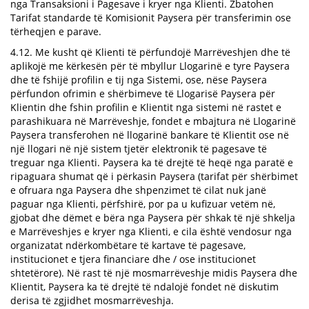
nga Transaksioni i Pagesave i kryer nga Klienti. Zbatohen
Tarifat standarde të Komisionit Paysera për transferimin ose
tërheqjen e parave.
4.12. Me kusht që Klienti të përfundojë Marrëveshjen dhe të
aplikojë me kërkesën për të mbyllur Llogarinë e tyre Paysera
dhe të fshijë profilin e tij nga Sistemi, ose, nëse Paysera
përfundon ofrimin e shërbimeve të Llogarisë Paysera për
Klientin dhe fshin profilin e Klientit nga sistemi në rastet e
parashikuara në Marrëveshje, fondet e mbajtura në Llogarinë
Paysera transferohen në llogarinë bankare të Klientit ose në
një llogari në një sistem tjetër elektronik të pagesave të
treguar nga Klienti. Paysera ka të drejtë të heqë nga paratë e
ripaguara shumat që i përkasin Paysera (tarifat për shërbimet
e ofruara nga Paysera dhe shpenzimet të cilat nuk janë
paguar nga Klienti, përfshirë, por pa u kufizuar vetëm në,
gjobat dhe dëmet e bëra nga Paysera për shkak të një shkelja
e Marrëveshjes e kryer nga Klienti, e cila është vendosur nga
organizatat ndërkombëtare të kartave të pagesave,
institucionet e tjera financiare dhe / ose institucionet
shtetërore). Në rast të një mosmarrëveshje midis Paysera dhe
Klientit, Paysera ka të drejtë të ndalojë fondet në diskutim
derisa të zgjidhet mosmarrëveshja.