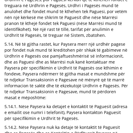
treguara në Urdhrin e Pagesës, Urdhri i Pagesës mund të
anulohet dhe fondet mund të kthehen tek Paguesi, por vetëm
nën një kërkesë me shkrim të Paguesit dhe nëse Marrësi
pranon të kthejë fondet tek Paguesi (nëse Marrësi mund të
identifikohet). Në një rast të tillë, tarifat për anulimin e
Urdhrit të Pagesës, të treguar në Sistem, zbatohen.
5.14. Në të gjitha rastet, kur Paysera merr një urdhër pagese
por fondet nuk mund të kreditohen për shkak të gabimeve në
Urdhrin e Pagesës ose pamjaftueshmërisë së informacionit,
dhe as Paguesi dhe as Marrësi nuk kanë kontaktuar me
Paysera për specifikimin e Urdhrit të Pagesës ose kthimin e
fondeve, Paysera ndërmerr të gjitha masat e mundshme për
të ndjekur Transaksionin e Pagesave në mënyrë që të marrë
informacion të saktë dhe të ekzekutojë Urdhrin e Pagesës. Për
të ndjekur Transaksionin e Pagesave, mund të përdoren
masat e mëposhtme:
5.14.1. Nëse Paysera ka detajet e kontaktit të Paguesit (adresa
e emailit ose numri i telefonit), Paysera kontakton Paguesit
për specifikimin e Urdhrit të Pagesës.
5.14.2. Nëse Paysera nuk ka detaje të kontaktit të Paguesit