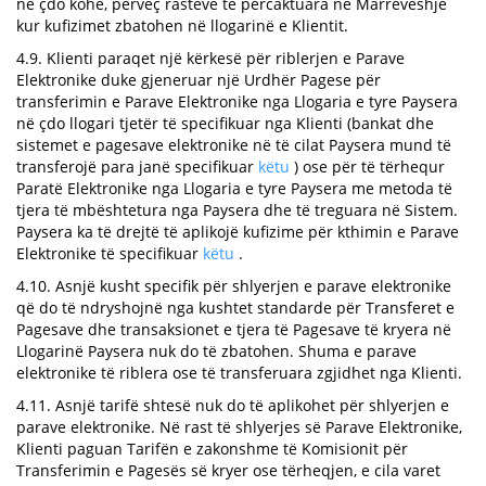
në çdo kohë, përveç rasteve të përcaktuara në Marrëveshje
kur kufizimet zbatohen në llogarinë e Klientit.
4.9. Klienti paraqet një kërkesë për riblerjen e Parave
Elektronike duke gjeneruar një Urdhër Pagese për
transferimin e Parave Elektronike nga Llogaria e tyre Paysera
në çdo llogari tjetër të specifikuar nga Klienti (bankat dhe
sistemet e pagesave elektronike në të cilat Paysera mund të
transferojë para janë specifikuar
këtu
) ose për të tërhequr
Paratë Elektronike nga Llogaria e tyre Paysera me metoda të
tjera të mbështetura nga Paysera dhe të treguara në Sistem.
Paysera ka të drejtë të aplikojë kufizime për kthimin e Parave
Elektronike të specifikuar
këtu
.
4.10. Asnjë kusht specifik për shlyerjen e parave elektronike
që do të ndryshojnë nga kushtet standarde për Transferet e
Pagesave dhe transaksionet e tjera të Pagesave të kryera në
Llogarinë Paysera nuk do të zbatohen. Shuma e parave
elektronike të riblera ose të transferuara zgjidhet nga Klienti.
4.11. Asnjë tarifë shtesë nuk do të aplikohet për shlyerjen e
parave elektronike. Në rast të shlyerjes së Parave Elektronike,
Klienti paguan Tarifën e zakonshme të Komisionit për
Transferimin e Pagesës së kryer ose tërheqjen, e cila varet