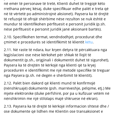
në emër të personave të tretë, Klienti duhet të tregojë këto
rrethana përveç kësaj, duke specifikuar edhe palët e treta që
në të vërtetë po administrojnë aksionet). Paysera ka të drejtë
të refuzojë të ofrojë shërbime nëse rezulton se nuk është e
mundur të identifikohen përfituesit e personit juridik (p.sh.
nëse përfituesit e personit juridik janë aksionarë bartës).
2.10. Specifikohen termat, vendndodhjet, procedurat dhe
çmimet e procedurës së identifikimit të klientit
këtu
.
2.11. Në raste të ndara, kur kryen detyra të përcaktuara nga
legjislacioni ose nëse kërkohet për shkak të llojit të
dokumentit (p.sh., origjinali i dokumentit duhet të sigurohet),
Paysera ka të drejtën të kërkojë nga klienti që ta kryej
procedurën e identifikimit me një metodë specifike të treguar
nga Paysera (p.sh. në degën e shërbimit të klientit).
2.12. Palët bien dakord që klienti mund të konfirmojë
(nënshkruajë) dokumente (psh. marrëveshje, pëlqime, etj.) Me
mjete elektronike (duke përfshirë, por pa u kufizuar vetëm në
nënshkrimin me një stilolaps majë shkruese në ekran).
2.13. Paysera ka të drejtë të kërkojë informacion shtesë dhe /
ose dokumente që lidhen me Klientin ose transaksionet e