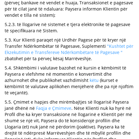
(përveç bankave në vendet e huaja, Transaksionet e pagesave
për të cilat janë të ndaluara: Paysera informon Klientin për
vendet e tilla në sistem);
5.2.3. të llogarive në sistemet e tjera elektronike të pagesave
të specifikuara në Sistem.
5.3. Kur Klienti paraqet një Urdhër Pagese për të kryer një
Transfer Ndërkombëtar të Pagesave, Suplementi
"Kushtet për
Ekzekutimin e Transfereve Ndërkombëtare të Pagesave "
zbatohet për ta përveç kësaj Marrëveshje.
5.4. Shkëmbimi i valutave bazohet në kursin e këmbimit të
Paysera e vlefshme në momentin e konvertimit dhe
azhurnohet dhe publikohet vazhdimisht
këtu
(kurset e
këmbimit të valutave aplikohen menjëherë dhe pa një njoftim
të veçantë).
5.5. Çmimet e hapjes dhe mirëmbajtjes së llogarisë Paysera
janë dhënë në
Faqja e Çmimeve
. Nëse Klienti nuk ka hyrë në
Profil dhe ka kryer transaksione në llogarinë e Klientit për më
shumë se një vit, Paysera do të konsiderojë profilin dhe
Llogaria (et) nuk janë në përdorim (joaktive). Paysera ka të
drejtë të ndërpresë Marrëveshjen dhe të mbyllë profilin dhe