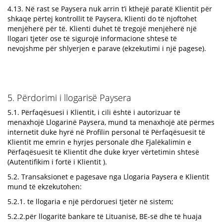
4.13. Në rast se Paysera nuk arrin t’i kthejë paratë Klientit për
shkaqe përtej kontrollit të Paysera, Klienti do të njoftohet
menjëherë për të. Klienti duhet të tregojë menjëherë një
llogari tjetër ose të sigurojë informacione shtesë të
nevojshme për shlyerjen e parave (ekzekutimi i një pagese).
5. Përdorimi i llogarisë Paysera
5.1. Përfaqësuesi i Klientit, i cili është i autorizuar të
menaxhojë Llogarinë Paysera, mund ta menaxhojë atë përmes
internetit duke hyrë në Profilin personal të Përfaqësuesit të
Klientit me emrin e hyrjes personale dhe Fjalëkalimin e
Përfaqësuesit të Klientit dhe duke kryer vërtetimin shtesë
(Autentifikim i fortë i Klientit ).
5.2. Transaksionet e pagesave nga Llogaria Paysera e Klientit
mund të ekzekutohen:
5.2.1. te llogaria e një përdoruesi tjetër në sistem;
5.2.2.për llogaritë bankare të Lituanisë, BE-së dhe të huaja