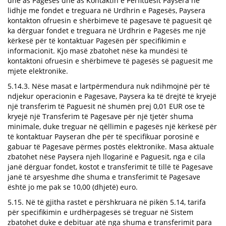
dhe as Pagesës dhe as Kontaktin e Përfituesit Paysera në
lidhje me fondet e treguara në Urdhrin e Pagesës, Paysera
kontakton ofruesin e shërbimeve të pagesave të paguesit që
ka dërguar fondet e treguara në Urdhrin e Pagesës me një
kërkesë për të kontaktuar Pagesën për specifikimin e
informacionit. Kjo masë zbatohet nëse ka mundësi të
kontaktoni ofruesin e shërbimeve të pagesës së paguesit me
mjete elektronike.
5.14.3. Nëse masat e lartpërmendura nuk ndihmojnë për të
ndjekur operacionin e Pagesave, Paysera ka të drejtë të kryejë
një transferim të Paguesit në shumën prej 0,01 EUR ose të
kryejë një Transferim të Pagesave për një tjetër shuma
minimale, duke treguar në qëllimin e pagesës një kërkesë për
të kontaktuar Payseran dhe për të specifikuar porosinë e
gabuar të Pagesave përmes postës elektronike. Masa aktuale
zbatohet nëse Paysera njeh llogarinë e Paguesit, nga e cila
janë dërguar fondet, kostot e transferimit të tillë të Pagesave
janë të arsyeshme dhe shuma e transferimit të Pagesave
është jo me pak se 10,00 (dhjetë) euro.
5.15. Në të gjitha rastet e përshkruara në pikën 5.14, tarifa
për specifikimin e urdhërpagesës së treguar në Sistem
zbatohet duke e debituar atë nga shuma e transferimit para