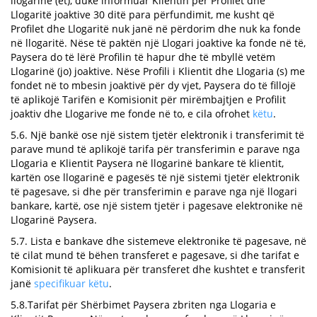
llogarinë (et), duke informuar Klientin për Profilet dhe
Llogaritë joaktive 30 ditë para përfundimit, me kusht që
Profilet dhe Llogaritë nuk janë në përdorim dhe nuk ka fonde
në llogaritë. Nëse të paktën një Llogari joaktive ka fonde në të,
Paysera do të lërë Profilin të hapur dhe të mbyllë vetëm
Llogarinë (jo) joaktive. Nëse Profili i Klientit dhe Llogaria (s) me
fondet në to mbesin joaktivë për dy vjet, Paysera do të fillojë
të aplikojë Tarifën e Komisionit për mirëmbajtjen e Profilit
joaktiv dhe Llogarive me fonde në to, e cila ofrohet
këtu
.
5.6. Një bankë ose një sistem tjetër elektronik i transferimit të
parave mund të aplikojë tarifa për transferimin e parave nga
Llogaria e Klientit Paysera në llogarinë bankare të klientit,
kartën ose llogarinë e pagesës të një sistemi tjetër elektronik
të pagesave, si dhe për transferimin e parave nga një llogari
bankare, kartë, ose një sistem tjetër i pagesave elektronike në
Llogarinë Paysera.
5.7. Lista e bankave dhe sistemeve elektronike të pagesave, në
të cilat mund të bëhen transferet e pagesave, si dhe tarifat e
Komisionit të aplikuara për transferet dhe kushtet e transferit
janë
specifikuar këtu
.
5.8.Tarifat për Shërbimet Paysera zbriten nga Llogaria e