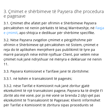
3. Çmimet e shërbimeve të Paysera dhe procedura
e pagesave
3.1. Çmimet dhe afatet për ofrimin e Shërbimeve Paysera
përcaktohen në nenin përkatës të kësaj Marrëveshje, në
Faqja
e çmimit
, apo shtojca e dedikuar për shërbime specifike.
3.2. Nëse Paysera zvogëlon çmimet e përgjithshme për
ofrimin e Shërbimeve që përcaktohen në Sistem, çmimet e
reja do të aplikohen menjëherë pas publikimit të tyre pa
marrë parasysh nëse është njoftuar Сlient, por vetëm nëse
çmimet nuk janë ndryshuar në mënyra e deklaruar në nenin
11.
3.3. Paysera Komisionet e Tarifave janë të zbritshme:
3.3.1. në kohën e transaksionit të pagesës;
3.3.2. nëse Tarifat e Komisionit nuk janë zbritur gjatë
ekzekutimit të një transaksioni pagese, Paysera ka të drejtë t'i
zbritë ato më vonë, por jo më vonë se brenda 2 (dy) vjet pas
ekzekutimit të Transaksionit të Pagesave; Klienti informohet
për Tarifat e Komisionit të zbritura sipas procedurës së