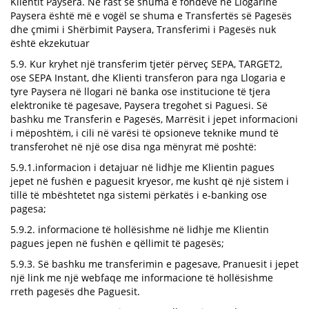
Klientit Paysera. Në rast se shuma e fondeve në Llogarinë
Paysera është më e vogël se shuma e Transfertës së Pagesës
dhe çmimi i Shërbimit Paysera, Transferimi i Pagesës nuk
është ekzekutuar
5.9. Kur kryhet një transferim tjetër përveç SEPA, TARGET2,
ose SEPA Instant, dhe Klienti transferon para nga Llogaria e
tyre Paysera në llogari në banka ose institucione të tjera
elektronike të pagesave, Paysera tregohet si Paguesi. Së
bashku me Transferin e Pagesës, Marrësit i jepet informacioni
i mëposhtëm, i cili në varësi të opsioneve teknike mund të
transferohet në një ose disa nga mënyrat më poshtë:
5.9.1.informacion i detajuar në lidhje me Klientin pagues
jepet në fushën e paguesit kryesor, me kusht që një sistem i
tillë të mbështetet nga sistemi përkatës i e-banking ose
pagesa;
5.9.2. informacione të hollësishme në lidhje me Klientin
pagues jepen në fushën e qëllimit të pagesës;
5.9.3. Së bashku me transferimin e pagesave, Pranuesit i jepet
një link me një webfaqe me informacione të hollësishme
rreth pagesës dhe Paguesit.