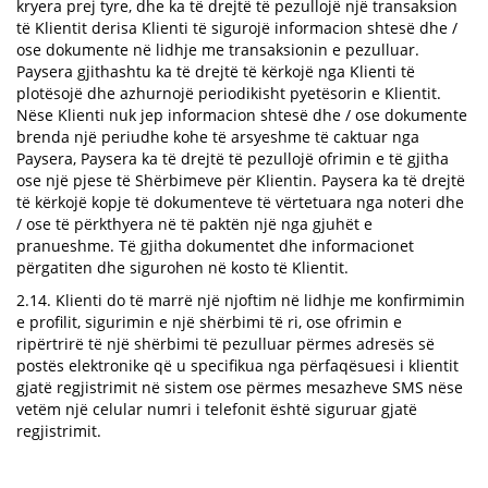
kryera prej tyre, dhe ka të drejtë të pezullojë një transaksion
të Klientit derisa Klienti të sigurojë informacion shtesë dhe /
ose dokumente në lidhje me transaksionin e pezulluar.
Paysera gjithashtu ka të drejtë të kërkojë nga Klienti të
plotësojë dhe azhurnojë periodikisht pyetësorin e Klientit.
Nëse Klienti nuk jep informacion shtesë dhe / ose dokumente
brenda një periudhe kohe të arsyeshme të caktuar nga
Paysera, Paysera ka të drejtë të pezullojë ofrimin e të gjitha
ose një pjese të Shërbimeve për Klientin. Paysera ka të drejtë
të kërkojë kopje të dokumenteve të vërtetuara nga noteri dhe
/ ose të përkthyera në të paktën një nga gjuhët e
pranueshme. Të gjitha dokumentet dhe informacionet
përgatiten dhe sigurohen në kosto të Klientit.
2.14. Klienti do të marrë një njoftim në lidhje me konfirmimin
e profilit, sigurimin e një shërbimi të ri, ose ofrimin e
ripërtrirë të një shërbimi të pezulluar përmes adresës së
postës elektronike që u specifikua nga përfaqësuesi i klientit
gjatë regjistrimit në sistem ose përmes mesazheve SMS nëse
vetëm një celular numri i telefonit është siguruar gjatë
regjistrimit.