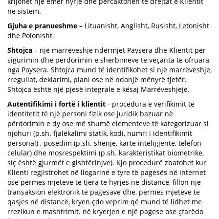
krijohet një emër hyrje dhe përcaktohen të drejtat e Klientit
në sistem.
Gjuha e pranueshme
– Lituanisht, Anglisht, Rusisht, Letonisht
dhe Polonisht.
Shtojca
– një marrëveshje ndërmjet Paysera dhe Klientit për
sigurimin dhe përdorimin e shërbimeve të veçanta të ofruara
nga Paysera. Shtojca mund të identifikohet si një marrëveshje,
rregullat, deklarimi, plani ose në ndonjë mënyrë tjetër.
Shtojca është një pjesë integrale e kësaj Marrëveshjeje.
Autentifikimi i fortë i klientit
- procedura e verifikimit të
identitetit të një personi fizik ose juridik bazuar në
përdorimin e dy ose më shumë elementeve të kategorizuar si
njohuri (p.sh. fjalëkalimi statik, kodi, numri i identifikimit
personal) , posedim (p.sh. shenjë, kartë inteligjente, telefon
celular) dhe mosrespektimi (p.sh. karakteristikat biometrike,
siç është gjurmët e gishtërinjve). Kjo procedurë zbatohet kur
Klienti regjistrohet në llogarinë e tyre të pagesës në internet
ose përmes mjeteve të tjera të hyrjes në distancë, fillon një
transaksion elektronik të pagesave dhe, përmes mjeteve të
qasjes në distancë, kryen çdo veprim që mund të lidhet me
rrezikun e mashtrimit. në kryerjen e një pagese ose çfarëdo