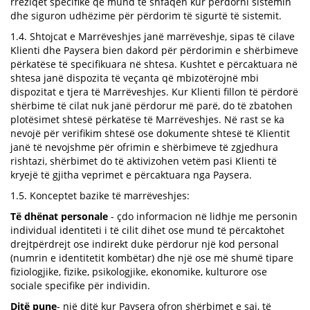
rreziqet specifike që mund të shfaqen kur përdorni sistemin
dhe siguron udhëzime për përdorim të sigurtë të sistemit.
1.4. Shtojcat e Marrëveshjes janë marrëveshje, sipas të cilave
Klienti dhe Paysera bien dakord për përdorimin e shërbimeve
përkatëse të specifikuara në shtesa. Kushtet e përcaktuara në
shtesa janë dispozita të veçanta që mbizotërojnë mbi
dispozitat e tjera të Marrëveshjes. Kur Klienti fillon të përdorë
shërbime të cilat nuk janë përdorur më parë, do të zbatohen
plotësimet shtesë përkatëse të Marrëveshjes. Në rast se ka
nevojë për verifikim shtesë ose dokumente shtesë të Klientit
janë të nevojshme për ofrimin e shërbimeve të zgjedhura
rishtazi, shërbimet do të aktivizohen vetëm pasi Klienti të
kryejë të gjitha veprimet e përcaktuara nga Paysera.
1.5. Konceptet bazike të marrëveshjes:
Të dhënat personale
- çdo informacion në lidhje me personin
individual identiteti i të cilit dihet ose mund të përcaktohet
drejtpërdrejt ose indirekt duke përdorur një kod personal
(numrin e identitetit kombëtar) dhe një ose më shumë tipare
fiziologjike, fizike, psikologjike, ekonomike, kulturore ose
sociale specifike për individin.
Ditë pune
- një ditë kur Paysera ofron shërbimet e saj, të