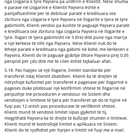
nga Llogaria e tyre Paysera pa urdhrin e Klientit. Nëse shuma
e parave në Llogarinë e Klientit Paysera është e
pamjaftueshme për të debituar paratë e kredituara ose
zbritura nga Llogaria e tyre Paysera në llogaritë e tjera të tyre
gabimisht, Klienti vendos pa kushte të paguajë Paysera paratë
e kredituara ose zbritura nga Llogaria Paysera në llogaritë e
tyre. llogari të tjera gabimisht në 3 (tre) ditë pune nga marrja
e një kërkese të tillë nga Paysera. Nëse Klienti nuk do të
kthejë paratë e kredituara nga gabimi në kohë, me kërkesën e
Paysera, Klienti do të paguajë gjobitje ditore Paysera prej 0.05
përqind për çdo ditë me të cilën është tejkaluar afati.
5.18. Pas hapjes së një llogarie, limitet standarde për
transferet ndaj Klientit zbatohen. Klienti ka të drejtën të
ndryshojë kufizimet për transferet e pagesave për llogarinë e
pagesës duke plotësuar një konfirmim shtesë të llogarisë në
përputhje me procedurën e vendosur në Sistem dhe
vendosjen e limiteve të tjera për transferet që do të hyjnë në
fuqi pas 12 orësh pas procedurave të verifikimit shtesë.
Klienti mund të vendosë limitet sipas gjykimit të tij,
megjithatë Paysera ka të drejtë të kufizojë shumën e limiteve.
Klienti mund të kontrollojë limitet e aplikuara në Sistem.
Klienti do të njoftohet për hyrjen e limitit në fuqi me e-mail.