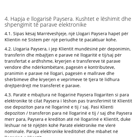
4. Hapja e llogarisë Paysera. Kushtet e lëshimit dhe
shpengimit të parave elektronike
4.1. Sipas kësaj Marrëveshjeje, një Llogari Paysera hapet për
Klientin në Sistem për një periudhë të pacaktuar kohe.
4.2. Llogaria Paysera, i jep Klientit mundësinë për deponimin,
transferin dhe mbajtjen e parave në llogaritë e tij/saj për
transfertat e ardhshme, kryerjen e transfereve të parave
vendore dhe ndërkombëtare, pagesën e kontributeve,
pranimin e parave në llogari, pagesën e mallrave dhe
shërbimeve dhe kryerjen e veprimeve të tjera të lidhura
drejtpërdrejt me transferet e parave.
4.3. Paratë e mbajtura në llogarinë Paysera llogariten si para
elektronike të cilat Paysera i lëshon pas transferimit të Klientit
ose depoziton para në llogarinë e tij / saj. Pasi Klienti
depoziton / transferon para në llogarinë e tij / saj dhe Paysera
merr para, Paysera e krediton atë në llogarinë e Klientit, duke
lëshuar në të njëjtën kohë Paratë elektronike me vlerë
nominale. Paraja elektronike kreditohet dhe mbahet në