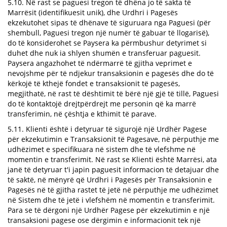
5.10. Në rast se paguesi tregon të dhëna jo të sakta të
Marrësit (identifikuesit unik), dhe Urdhri i Pagesës
ekzekutohet sipas të dhënave të siguruara nga Paguesi (për
shembull, Paguesi tregon një numër të gabuar të llogarisë),
do të konsiderohet se Paysera ka përmbushur detyrimet si
duhet dhe nuk ia shlyen shumën e transferuar paguesit.
Paysera angazhohet të ndërmarrë të gjitha veprimet e
nevojshme për të ndjekur transaksionin e pagesës dhe do të
kërkojë të kthejë fondet e transaksionit të pagesës,
megjithatë, në rast të dështimit të bërë një gjë të tillë, Paguesi
do të kontaktojë drejtpërdrejt me personin që ka marrë
transferimin, në çështja e kthimit të parave.
5.11. Klienti është i detyruar të sigurojë një Urdhër Pagese
për ekzekutimin e Transaksionit të Pagesave, në përputhje me
udhëzimet e specifikuara në sistem dhe të vlefshme në
momentin e transferimit. Në rast se Klienti është Marrësi, ata
janë të detyruar t'i japin paguesit informacion të detajuar dhe
të saktë, në mënyrë që Urdhri i Pagesës për Transaksionin e
Pagesës në të gjitha rastet të jetë në përputhje me udhëzimet
në Sistem dhe të jetë i vlefshëm në momentin e transferimit.
Para se të dërgoni një Urdhër Pagese për ekzekutimin e një
transaksioni pagese ose dërgimin e informacionit tek një