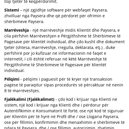
lloji tjetër të keqpërdorimit.
Sistemi
– një zgjidhje software për webfaqet Paysera,
zhvilluar nga Paysera dhe që përdoret për ofrimin e
shërbimeve Paysera.
Marrëveshja
- një marrëveshje midis Klientit dhe Paysera, e
cila përfshin Marrëveshjen e Përgjithshme të Shërbimeve të
Pagesave për klientët individual, dhe çdo kusht dhe dokument
tjetër (shtesa, marrëveshje, rregulla, deklarata, etj.) , duke
përfshirë por jo kufizuar në informacionin në faqet e
internetit, i cili është referuar në këtë Marrëveshje të
Përgjithshme të Shërbimeve të Pagesave për klientët
individual.
Pëlqimi
- pëlqimi i paguesit për të kryer një transaksion
pagese të paraqitur sipas procedurës së përcaktuar në nenin
8 të marrëveshjes.
Fjalëkalimi (Fjalëkalimet)
- çdo kod i krijuar nga Klienti në
sistem, një kod i krijuar nga Klienti dhe i përdorur për
Autentifikimin e Konsumatorit të fortë, ose një kod të siguruar
për Klientin për të hyrë në Profil dhe / ose Llogaria Paysera,
ose për fillimin, konfirmimin dhe menaxhimin e shërbimeve të
ndara të Paysera, dhe / ose fillimin, autorizimin, zbatimin,