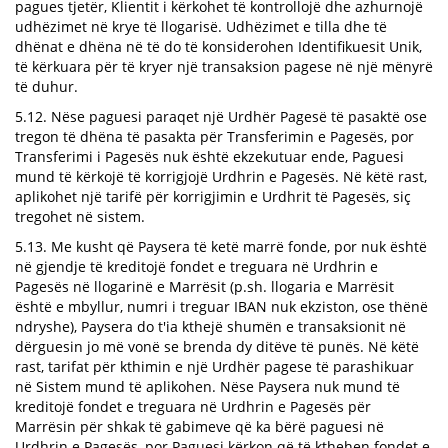
pagues tjetër, Klientit i kërkohet të kontrollojë dhe azhurnojë
udhëzimet në krye të llogarisë. Udhëzimet e tilla dhe të
dhënat e dhëna në të do të konsiderohen Identifikuesit Unik,
të kërkuara për të kryer një transaksion pagese në një mënyrë
të duhur.
5.12. Nëse paguesi paraqet një Urdhër Pagesë të pasaktë ose
tregon të dhëna të pasakta për Transferimin e Pagesës, por
Transferimi i Pagesës nuk është ekzekutuar ende, Paguesi
mund të kërkojë të korrigjojë Urdhrin e Pagesës. Në këtë rast,
aplikohet një tarifë për korrigjimin e Urdhrit të Pagesës, siç
tregohet në sistem.
5.13. Me kusht që Paysera të ketë marrë fonde, por nuk është
në gjendje të kreditojë fondet e treguara në Urdhrin e
Pagesës në llogarinë e Marrësit (p.sh. llogaria e Marrësit
është e mbyllur, numri i treguar IBAN nuk ekziston, ose thënë
ndryshe), Paysera do t'ia kthejë shumën e transaksionit në
dërguesin jo më vonë se brenda dy ditëve të punës. Në këtë
rast, tarifat për kthimin e një Urdhër pagese të parashikuar
në Sistem mund të aplikohen. Nëse Paysera nuk mund të
kreditojë fondet e treguara në Urdhrin e Pagesës për
Marrësin për shkak të gabimeve që ka bërë paguesi në
Urdhrin e Pagesës, por Paguesi kërkon që të kthehen fondet e