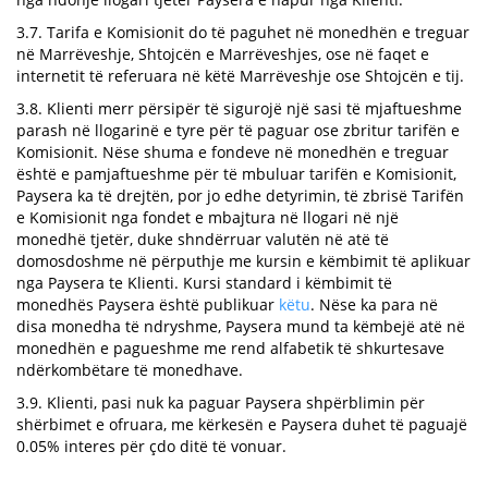
3.7. Tarifa e Komisionit do të paguhet në monedhën e treguar
në Marrëveshje, Shtojcën e Marrëveshjes, ose në faqet e
internetit të referuara në këtë Marrëveshje ose Shtojcën e tij.
3.8. Klienti merr përsipër të sigurojë një sasi të mjaftueshme
parash në llogarinë e tyre për të paguar ose zbritur tarifën e
Komisionit. Nëse shuma e fondeve në monedhën e treguar
është e pamjaftueshme për të mbuluar tarifën e Komisionit,
Paysera ka të drejtën, por jo edhe detyrimin, të zbrisë Tarifën
e Komisionit nga fondet e mbajtura në llogari në një
monedhë tjetër, duke shndërruar valutën në atë të
domosdoshme në përputhje me kursin e këmbimit të aplikuar
nga Paysera te Klienti. Kursi standard i këmbimit të
monedhës Paysera është publikuar
këtu
. Nëse ka para në
disa monedha të ndryshme, Paysera mund ta këmbejë atë në
monedhën e pagueshme me rend alfabetik të shkurtesave
ndërkombëtare të monedhave.
3.9. Klienti, pasi nuk ka paguar Paysera shpërblimin për
shërbimet e ofruara, me kërkesën e Paysera duhet të paguajë
0.05% interes për çdo ditë të vonuar.