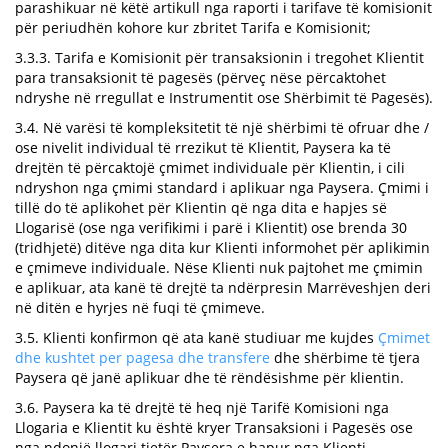
parashikuar në këtë artikull nga raporti i tarifave të komisionit
për periudhën kohore kur zbritet Tarifa e Komisionit;
3.3.3. Tarifa e Komisionit për transaksionin i tregohet Klientit
para transaksionit të pagesës (përveç nëse përcaktohet
ndryshe në rregullat e Instrumentit ose Shërbimit të Pagesës).
3.4. Në varësi të kompleksitetit të një shërbimi të ofruar dhe /
ose nivelit individual të rrezikut të Klientit, Paysera ka të
drejtën të përcaktojë çmimet individuale për Klientin, i cili
ndryshon nga çmimi standard i aplikuar nga Paysera. Çmimi i
tillë do të aplikohet për Klientin që nga dita e hapjes së
Llogarisë (ose nga verifikimi i parë i Klientit) ose brenda 30
(tridhjetë) ditëve nga dita kur Klienti informohet për aplikimin
e çmimeve individuale. Nëse Klienti nuk pajtohet me çmimin
e aplikuar, ata kanë të drejtë ta ndërpresin Marrëveshjen deri
në ditën e hyrjes në fuqi të çmimeve.
3.5. Klienti konfirmon që ata kanë studiuar me kujdes
Çmimet
dhe kushtet per pagesa dhe transfere
dhe shërbime të tjera
Paysera që janë aplikuar dhe të rëndësishme për klientin.
3.6. Paysera ka të drejtë të heq një Tarifë Komisioni nga
Llogaria e Klientit ku është kryer Transaksioni i Pagesës ose
nga ndonjë llogari tjetër Paysera e hapur nga Klienti.