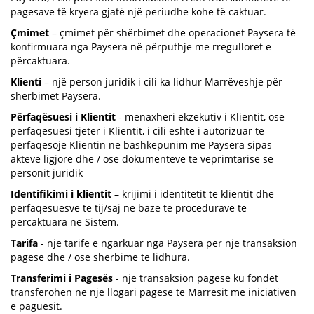
pagesave të kryera gjatë një periudhe kohe të caktuar.
Çmimet
– çmimet për shërbimet dhe operacionet Paysera të
konfirmuara nga Paysera në përputhje me rregulloret e
përcaktuara.
Klienti
– një person juridik i cili ka lidhur Marrëveshje për
shërbimet Paysera.
Përfaqësuesi i Klientit
- menaxheri ekzekutiv i Klientit, ose
përfaqësuesi tjetër i Klientit, i cili është i autorizuar të
përfaqësojë Klientin në bashkëpunim me Paysera sipas
akteve ligjore dhe / ose dokumenteve të veprimtarisë së
personit juridik
Identifikimi i klientit
– krijimi i identitetit të klientit dhe
përfaqësuesve të tij/saj në bazë të procedurave të
përcaktuara në Sistem.
Tarifa
- një tarifë e ngarkuar nga Paysera për një transaksion
pagese dhe / ose shërbime të lidhura.
Transferimi i Pagesës
- një transaksion pagese ku fondet
transferohen në një llogari pagese të Marrësit me iniciativën
e paguesit.