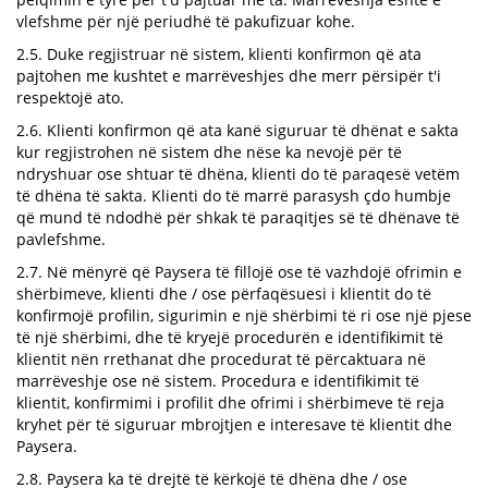
vlefshme për një periudhë të pakufizuar kohe.
2.5. Duke regjistruar në sistem, klienti konfirmon që ata
pajtohen me kushtet e marrëveshjes dhe merr përsipër t'i
respektojë ato.
2.6. Klienti konfirmon që ata kanë siguruar të dhënat e sakta
kur regjistrohen në sistem dhe nëse ka nevojë për të
ndryshuar ose shtuar të dhëna, klienti do të paraqesë vetëm
të dhëna të sakta. Klienti do të marrë parasysh çdo humbje
që mund të ndodhë për shkak të paraqitjes së të dhënave të
pavlefshme.
2.7. Në mënyrë që Paysera të fillojë ose të vazhdojë ofrimin e
shërbimeve, klienti dhe / ose përfaqësuesi i klientit do të
konfirmojë profilin, sigurimin e një shërbimi të ri ose një pjese
të një shërbimi, dhe të kryejë procedurën e identifikimit të
klientit nën rrethanat dhe procedurat të përcaktuara në
marrëveshje ose në sistem. Procedura e identifikimit të
klientit, konfirmimi i profilit dhe ofrimi i shërbimeve të reja
kryhet për të siguruar mbrojtjen e interesave të klientit dhe
Paysera.
2.8. Paysera ka të drejtë të kërkojë të dhëna dhe / ose