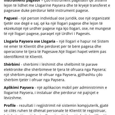
Instrumenti pagesor
– çdo instrument pagesash që Sistemi
lejon të lidhet me Llogarinë Paysera dhe të kryejë transferet e
pagesave duke përdorur këtë instrument pagese.
Paguesi
- një person individual ose juridik, ose një organizatë
tjetër ose degë e saj, që ka një llogari pagese dhe lejon të
ekzekutojë një urdhër pagese nga kjo llogari, ose, në mungesë
të një llogari pagese, paraqet një Urdhri i Pagesës.
Llogaria Paysera ose Llogaria
– një llogari e hapur në Sistem
në emër të Klientit dhe përdoret për të bërë pagesa dhe
operacione të tjera të Pagesave.Një llogari hapet vetëm pas
identifikimit të Klientit.
Shërbimi
- shërbimi i lëshimit dhe shëlbimit të parave
elektronike dhe shërbimeve të tjera të ofruara nga Paysera;
një shërbim pagese të ofruar nga Paysera, gjithashtu çdo
shërbim tjetër i ofruar nga Paysera.
Aplikimi Paysera
- një aplikacion mobil për administrimin e
llogarisë Paysera, i instaluar dhe përdorur në pajisjet e
lëvizshme.
Profile
- rezultati i regjistrimit në sistemin kompjuterik, gjatë
së cilës ruhen të dhënat personale të Klientit të regjistruar,