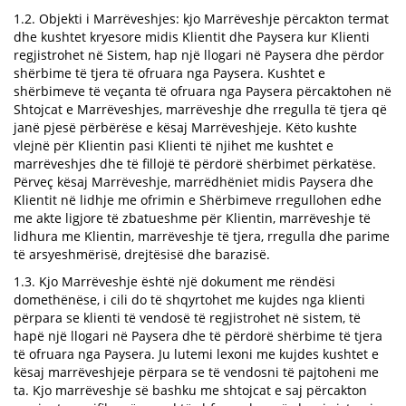
1.2. Objekti i Marrëveshjes: kjo Marrëveshje përcakton termat
dhe kushtet kryesore midis Klientit dhe Paysera kur Klienti
regjistrohet në Sistem, hap një llogari në Paysera dhe përdor
shërbime të tjera të ofruara nga Paysera. Kushtet e
shërbimeve të veçanta të ofruara nga Paysera përcaktohen në
Shtojcat e Marrëveshjes, marrëveshje dhe rregulla të tjera që
janë pjesë përbërëse e kësaj Marrëveshjeje. Këto kushte
vlejnë për Klientin pasi Klienti të njihet me kushtet e
marrëveshjes dhe të fillojë të përdorë shërbimet përkatëse.
Përveç kësaj Marrëveshje, marrëdhëniet midis Paysera dhe
Klientit në lidhje me ofrimin e Shërbimeve rregullohen edhe
me akte ligjore të zbatueshme për Klientin, marrëveshje të
lidhura me Klientin, marrëveshje të tjera, rregulla dhe parime
të arsyeshmërisë, drejtësisë dhe barazisë.
1.3. Kjo Marrëveshje është një dokument me rëndësi
domethënëse, i cili do të shqyrtohet me kujdes nga klienti
përpara se klienti të vendosë të regjistrohet në sistem, të
hapë një llogari në Paysera dhe të përdorë shërbime të tjera
të ofruara nga Paysera. Ju lutemi lexoni me kujdes kushtet e
kësaj marrëveshjeje përpara se të vendosni të pajtoheni me
ta. Kjo marrëveshje së bashku me shtojcat e saj përcakton