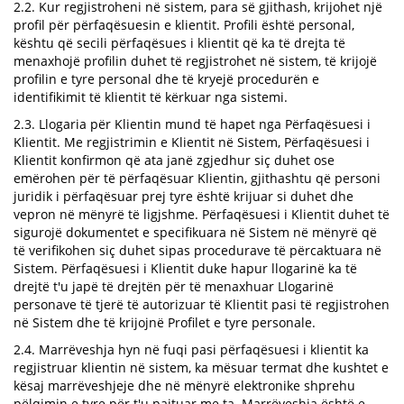
2.2. Kur regjistroheni në sistem, para së gjithash, krijohet një
profil për përfaqësuesin e klientit. Profili është personal,
kështu që secili përfaqësues i klientit që ka të drejta të
menaxhojë profilin duhet të regjistrohet në sistem, të krijojë
profilin e tyre personal dhe të kryejë procedurën e
identifikimit të klientit të kërkuar nga sistemi.
2.3. Llogaria për Klientin mund të hapet nga Përfaqësuesi i
Klientit. Me regjistrimin e Klientit në Sistem, Përfaqësuesi i
Klientit konfirmon që ata janë zgjedhur siç duhet ose
emërohen për të përfaqësuar Klientin, gjithashtu që personi
juridik i përfaqësuar prej tyre është krijuar si duhet dhe
vepron në mënyrë të ligjshme. Përfaqësuesi i Klientit duhet të
sigurojë dokumentet e specifikuara në Sistem në mënyrë që
të verifikohen siç duhet sipas procedurave të përcaktuara në
Sistem. Përfaqësuesi i Klientit duke hapur llogarinë ka të
drejtë t'u japë të drejtën për të menaxhuar Llogarinë
personave të tjerë të autorizuar të Klientit pasi të regjistrohen
në Sistem dhe të krijojnë Profilet e tyre personale.
2.4. Marrëveshja hyn në fuqi pasi përfaqësuesi i klientit ka
regjistruar klientin në sistem, ka mësuar termat dhe kushtet e
kësaj marrëveshjeje dhe në mënyrë elektronike shprehu
pëlqimin e tyre për t'u pajtuar me ta. Marrëveshja është e