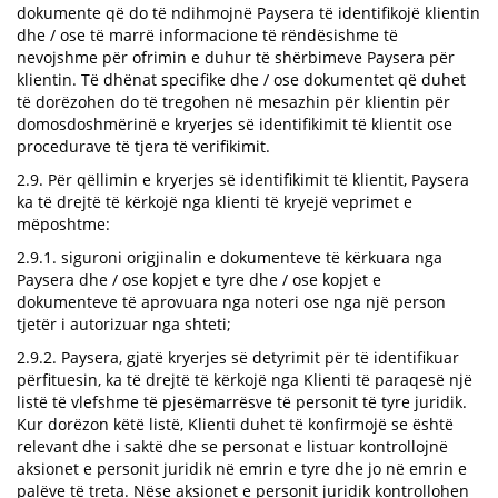
dokumente që do të ndihmojnë Paysera të identifikojë klientin
dhe / ose të marrë informacione të rëndësishme të
nevojshme për ofrimin e duhur të shërbimeve Paysera për
klientin. Të dhënat specifike dhe / ose dokumentet që duhet
të dorëzohen do të tregohen në mesazhin për klientin për
domosdoshmërinë e kryerjes së identifikimit të klientit ose
procedurave të tjera të verifikimit.
2.9. Për qëllimin e kryerjes së identifikimit të klientit, Paysera
ka të drejtë të kërkojë nga klienti të kryejë veprimet e
mëposhtme:
2.9.1. siguroni origjinalin e dokumenteve të kërkuara nga
Paysera dhe / ose kopjet e tyre dhe / ose kopjet e
dokumenteve të aprovuara nga noteri ose nga një person
tjetër i autorizuar nga shteti;
2.9.2. Paysera, gjatë kryerjes së detyrimit për të identifikuar
përfituesin, ka të drejtë të kërkojë nga Klienti të paraqesë një
listë të vlefshme të pjesëmarrësve të personit të tyre juridik.
Kur dorëzon këtë listë, Klienti duhet të konfirmojë se është
relevant dhe i saktë dhe se personat e listuar kontrollojnë
aksionet e personit juridik në emrin e tyre dhe jo në emrin e
palëve të treta. Nëse aksionet e personit juridik kontrollohen