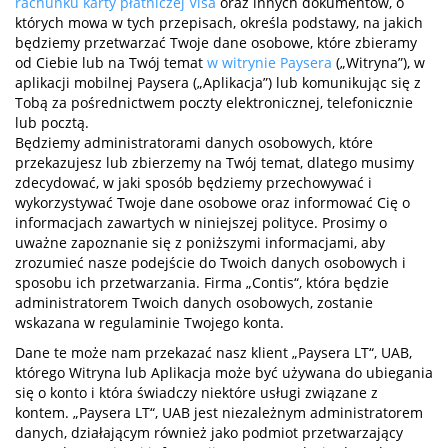
rachunku karty płatniczej Visa
oraz innych dokumentów, o
których mowa w tych przepisach, określa podstawy, na jakich
będziemy przetwarzać Twoje dane osobowe, które zbieramy
od Ciebie lub na Twój temat
w witrynie Paysera
(„Witryna”), w
aplikacji mobilnej Paysera („Aplikacja”) lub komunikując się z
Tobą za pośrednictwem poczty elektronicznej, telefonicznie
lub pocztą.
Będziemy administratorami danych osobowych, które
przekazujesz lub zbierzemy na Twój temat, dlatego musimy
zdecydować, w jaki sposób będziemy przechowywać i
wykorzystywać Twoje dane osobowe oraz informować Cię o
informacjach zawartych w niniejszej polityce. Prosimy o
uważne zapoznanie się z poniższymi informacjami, aby
zrozumieć nasze podejście do Twoich danych osobowych i
sposobu ich przetwarzania. Firma „Contis“, która będzie
administratorem Twoich danych osobowych, zostanie
wskazana w regulaminie Twojego konta.
Dane te może nam przekazać nasz klient „Paysera LT“, UAB,
którego Witryna lub Aplikacja może być używana do ubiegania
się o konto i która świadczy niektóre usługi związane z
kontem. „Paysera LT“, UAB jest niezależnym administratorem
danych, działającym również jako podmiot przetwarzający