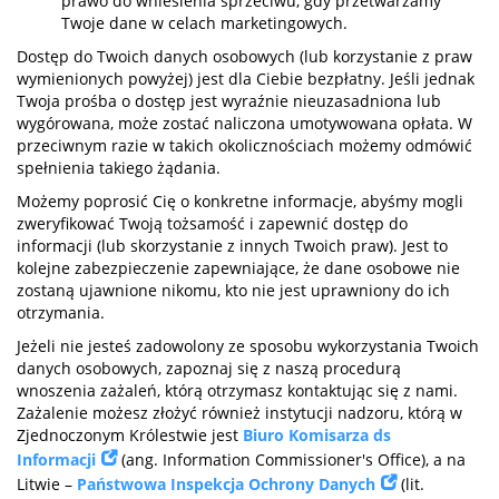
prawo do wniesienia sprzeciwu, gdy przetwarzamy
Twoje dane w celach marketingowych.
Dostęp do Twoich danych osobowych (lub korzystanie z praw
wymienionych powyżej) jest dla Ciebie bezpłatny. Jeśli jednak
Twoja prośba o dostęp jest wyraźnie nieuzasadniona lub
wygórowana, może zostać naliczona umotywowana opłata. W
przeciwnym razie w takich okolicznościach możemy odmówić
spełnienia takiego żądania.
Możemy poprosić Cię o konkretne informacje, abyśmy mogli
zweryfikować Twoją tożsamość i zapewnić dostęp do
informacji (lub skorzystanie z innych Twoich praw). Jest to
kolejne zabezpieczenie zapewniające, że dane osobowe nie
zostaną ujawnione nikomu, kto nie jest uprawniony do ich
otrzymania.
Jeżeli nie jesteś zadowolony ze sposobu wykorzystania Twoich
danych osobowych, zapoznaj się z naszą procedurą
wnoszenia zażaleń, którą otrzymasz kontaktując się z nami.
Zażalenie możesz złożyć również instytucji nadzoru, którą w
Zjednoczonym Królestwie jest
Biuro Komisarza ds
Informacji
(ang. Information Commissioner's Office), a na
Litwie –
Państwowa Inspekcja Ochrony Danych
(lit.