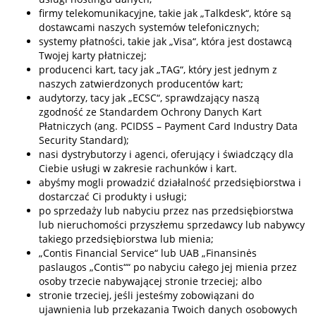
firmy telekomunikacyjne, takie jak „Talkdesk“, które są
dostawcami naszych systemów telefonicznych;
systemy płatności, takie jak „Visa“, która jest dostawcą
Twojej karty płatniczej;
producenci kart, tacy jak „TAG“, który jest jednym z
naszych zatwierdzonych producentów kart;
audytorzy, tacy jak „ECSC“, sprawdzający naszą
zgodność ze Standardem Ochrony Danych Kart
Płatniczych (ang. PCIDSS – Payment Card Industry Data
Security Standard);
nasi dystrybutorzy i agenci, oferujący i świadczący dla
Ciebie usługi w zakresie rachunków i kart.
abyśmy mogli prowadzić działalność przedsiębiorstwa i
dostarczać Ci produkty i usługi;
po sprzedaży lub nabyciu przez nas przedsiębiorstwa
lub nieruchomości przyszłemu sprzedawcy lub nabywcy
takiego przedsiębiorstwa lub mienia;
„Contis Financial Service“ lub UAB „Finansinės
paslaugos „Contis““ po nabyciu całego jej mienia przez
osoby trzecie nabywającej stronie trzeciej; albo
stronie trzeciej, jeśli jesteśmy zobowiązani do
ujawnienia lub przekazania Twoich danych osobowych