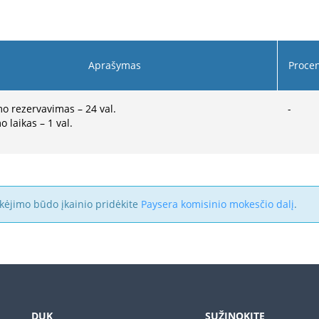
Aprašymas
Proce
o rezervavimas – 24 val.
-
o laikas – 1 val.
kėjimo būdo įkainio pridėkite
Paysera komisinio mokesčio dalį
.
DUK
SUŽINOKITE