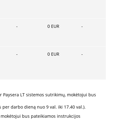
-
0
EUR
-
-
0
EUR
-
 Paysera LT sistemos sutrikimų, mokėtojui bus
per darbo dieną nuo 9 val. iki 17.40 val.).
 mokėtojui bus pateikiamos instrukcijos