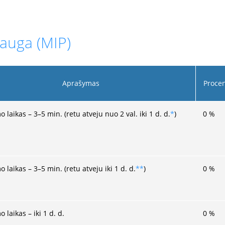
lauga (MIP)
Aprašymas
Proce
o laikas – 3–5 min. (retu atveju nuo 2 val. iki 1 d. d.
*
)
0
%
o laikas – 3–5 min. (retu atveju iki 1 d. d.
**
)
0
%
o laikas – iki 1 d. d.
0
%