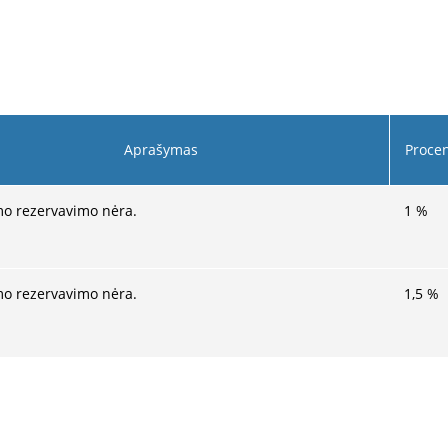
Aprašymas
Proce
o rezervavimo nėra.
1
%
o rezervavimo nėra.
1,5
%