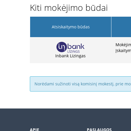
Kiti mokėjimo būdai
Atsiskaitymo būdas
Mokėjim
Įskaitym
Inbank Lizingas
Norėdami sužinoti visą komisinį mokestį, prie mo
APIE
PASLAUGOS