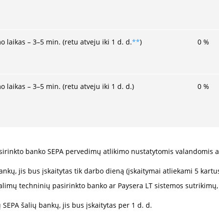
o laikas – 3–5 min. (retu atveju iki 1 d. d.
**
)
0
%
o laikas – 3–5 min. (retu atveju iki 1 d. d.)
0
%
irinkto banko SEPA pervedimų atlikimo nustatytomis valandomis ar
ų, jis bus įskaitytas tik darbo dieną (įskaitymai atliekami 5 kartus 
imų techninių pasirinkto banko ar Paysera LT sistemos sutrikimų,
EPA šalių bankų, jis bus įskaitytas per 1 d. d.