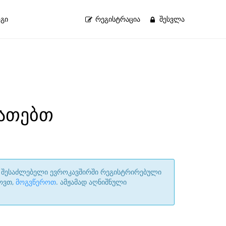
გი
ᲠᲔᲒᲘᲡᲢᲠᲐᲪᲘᲐ
ᲨᲔᲡᲕᲚᲐ
რათებთ
ის შესაძლებელი ევროკავშირში რეგისტრირებული
ოვთ,
მოგვწეროთ
. ამჟამად აღნიშნული