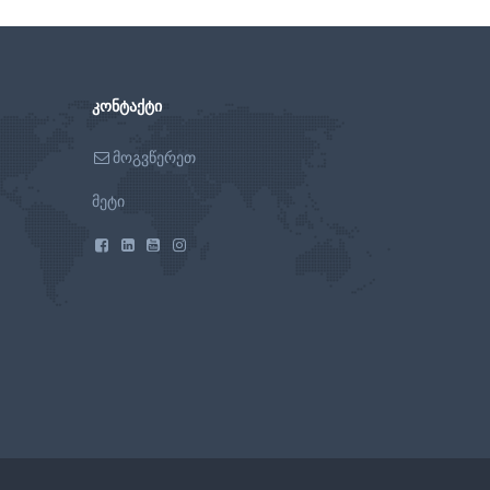
ᲙᲝᲜᲢᲐᲥᲢᲘ
მოგვწერეთ
მეტი