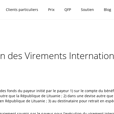
Clients particuliers
Prix
QFP
Soutien
Blog
on des Virements Internati
des fonds du payeur initié par le payeur 1) sur le compte du bénéf
utre que la République de Lituanie ; 2) dans une devise autre que 
en République de Lituanie ; 3) au destinataire pour retrait en es
 paiement soumis par le payeur pour l'exécution du virement intern