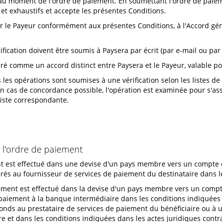
s au moment de l'ordre de paiement. En soumettant l'ordre de paiem
et exhaustifs et accepte les présentes Conditions.
r le Payeur conformément aux présentes Conditions, à l'Accord géné
ification doivent être soumis à Paysera par écrit (par e-mail ou p
éré comme un accord distinct entre Paysera et le Payeur, valable p
 les opérations sont soumises à une vérification selon les listes de
. En cas de concordance possible, l'opération est examinée pour s'
liste correspondante.
 l'ordre de paiement
ement est effectué dans une devise d'un pays membre vers un compt
érés au fournisseur de services de paiement du destinataire dans le
 virement est effectué dans la devise d'un pays membre vers un com
 paiement à la banque intermédiaire dans les conditions indiquées 
fonds au prestataire de services de paiement du bénéficiaire ou 
re et dans les conditions indiquées dans les actes juridiques contr