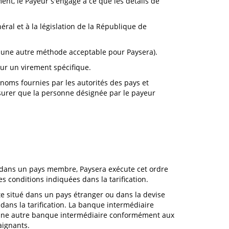
ent, le Payeur s'engage à ce que les détails de
ral et à la législation de la République de
ar une autre méthode acceptable pour Paysera).
our un virement spécifique.
 noms fournies par les autorités des pays et
assurer que la personne désignée par le payeur
e dans un pays membre, Paysera exécute cet ordre
s conditions indiquées dans la tarification.
pte situé dans un pays étranger ou dans la devise
dans la tarification. La banque intermédiaire
à une autre banque intermédiaire conformément aux
aignants.