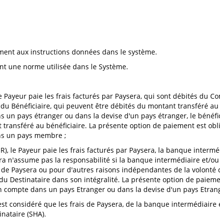
ément aux instructions données dans le système.
ant une norme utilisée dans le Système.
, le Payeur paie les frais facturés par Paysera, qui sont débités du C
du Bénéficiaire, qui peuvent être débités du montant transféré au B
un pays étranger ou dans la devise d'un pays étranger, le bénéfic
transféré au bénéficiaire. La présente option de paiement est obli
ns un pays membre ;
OUR), le Payeur paie les frais facturés par Paysera, la banque inter
ra n'assume pas la responsabilité si la banque intermédiaire et/ou
 de Paysera ou pour d'autres raisons indépendantes de la volonté d
du Destinataire dans son intégralité. La présente option de paieme
 compte dans un pays Etranger ou dans la devise d'un pays Etran
l est considéré que les frais de Paysera, de la banque intermédiair
inataire (SHA).