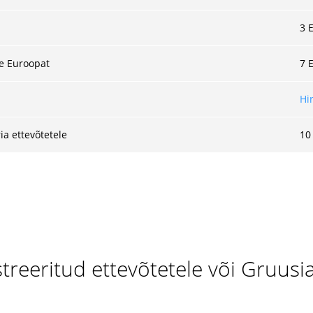
3 
le Euroopat
7 
Hi
a ettevõtetele
10
reeritud ettevõtetele või Gruusi