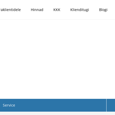
raklientidele
Hinnad
KKK
Klienditugi
Blogi
Service