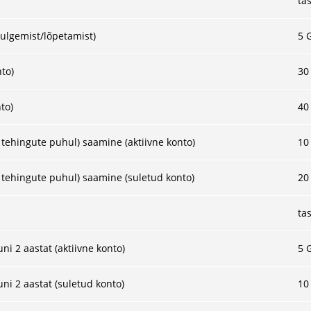
ta
sulgemist/lõpetamist)
5 
nto)
30
to)
40
tehingute puhul) saamine (aktiivne konto)
10
 tehingute puhul) saamine (suletud konto)
20
ta
i 2 aastat (aktiivne konto)
5 
i 2 aastat (suletud konto)
10