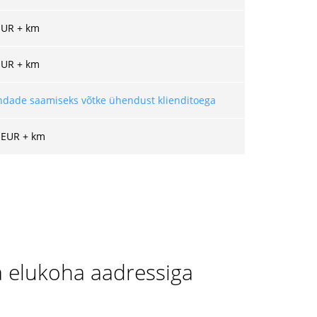
EUR + km
EUR + km
ndade saamiseks võtke ühendust klienditoega
 EUR + km
a elukoha aadressiga