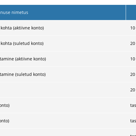
nuse nimetus
kohta (aktiivne konto)
10
kohta (suletud konto)
20
amine (aktiivne konto)
10
tamine (suletud konto)
20
20
onto)
ta
onto)
ta