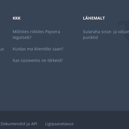
KKK
LÄHEMALT
Millistes riikides Paysera
Sularaha sisse- ja välj
tegutseb?
punktid
us
Kuidas ma kliendiks saan?
Kas süsteemis on tõrkeid?
Dokumendid ja API
Ligipaasetavus