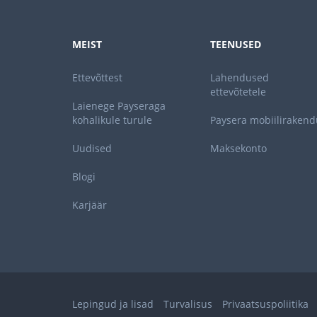
MEIST
TEENUSED
Ettevõttest
Lahendused
ettevõtetele
Laienege Payseraga
kohalikule turule
Paysera mobiilirakend
Uudised
Maksekonto
Blogi
Karjäär
Lepingud ja lisad
Turvalisus
Privaatsuspoliitika