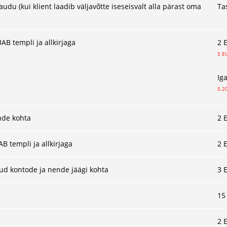
du (kui klient laadib väljavõtte iseseisvalt alla pärast oma
Ta
AB templi ja allkirjaga
2 
5 E
Ig
0.2
ande kohta
2 
B templi ja allkirjaga
2 
atud kontode ja nende jäägi kohta
3 
15
2 