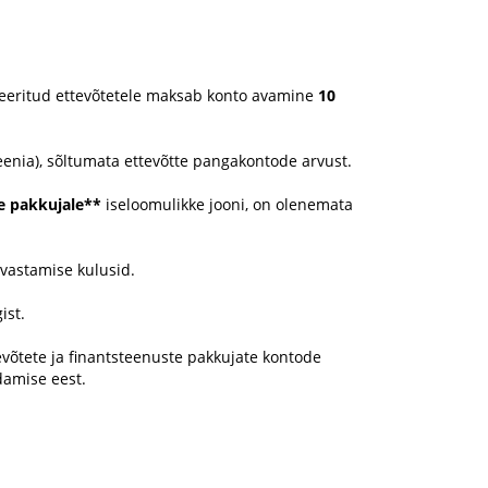
eeritud ettevõtetele maksab konto avamine
10
eenia), sõltumata ettevõtte pangakontode arvust.
e pakkujale**
iseloomulikke jooni, on olenemata
uvastamise kulusid.
ist.
võtete ja finantsteenuste pakkujate kontode
damise eest.