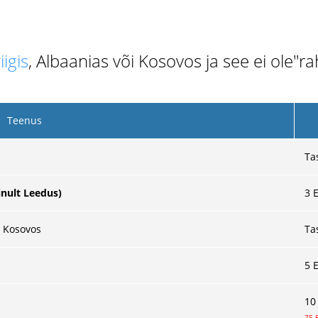
iigis
, Albaanias või Kosovos ja see ei ole"
Teenus
Ta
inult Leedus)
3
E
a Kosovos
Ta
5 
10
75 