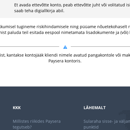
Et avada ettevõtte konto, peab ettevõtte juht või volitatud i
saab teha digiallkirja abil.
akkumisel tugineme riskihindamisele ning püüame nõuetekohaselt r
t paluda teil esitada eespool nimetamata lisadokumente ja (või) kir
mist, kantakse kontojääk kliendi nimele avatud pangakontole või ma
Paysera kontoris.
KKK
LÄHEMALT
Millistes riikides Paysera
Sularaha sisse- ja välj
tegutseb?
punktid