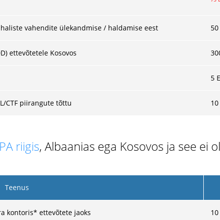
rahaliste vahendite ülekandmise / haldamise eest
50
) ettevõtetele Kosovos
30
5 
/CTF piirangute tõttu
10
PA riigis
, Albaanias ega Kosovos ja see ei o
Teenus
 kontoris* ettevõtete jaoks
10