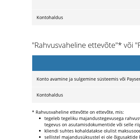
Kontohaldus
"Rahvusvaheline ettevõte"* või 
Konto avamine ja sulgemine süsteemis või Payser
Kontohaldus
* Rahvusvaheline ettevõtte on ettevõte, mis:
tegeleb tegeliku majandustegevusega rahvusvah
tegevus on asutamisdokumentide või selle riigi
kliendi suhtes kohaldatakse olulist maksusood
sellistel majandusüksustel ei ole õigusaktid