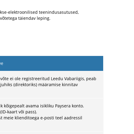
akse-elektroonilised teenindusasutused,
evõtetega täiendav leping.
ve
evõte ei ole registreeritud Leedu Vabariigis, peab
 juhiks (direktoriks) määramise kinnitav
sik kõigepealt avama isikliku Paysera konto.
ID-kaart või pass).
 meie klienditoega e-posti teel aadressil