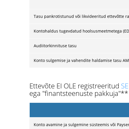
Tasu pankrotistunud või likvideeritud ettevõtte 
Kontohaldus tugevdatud hoolsusmeetmetega (EDD
Audiitorkinnituse tasu
Konto sulgemise ja vahendite haldamise tasu AML
Ettevõte EI OLE registreeritud
SE
ega "finantsteenuste pakkuja"**
Konto avamine ja sulgemine süsteemis või Paysera