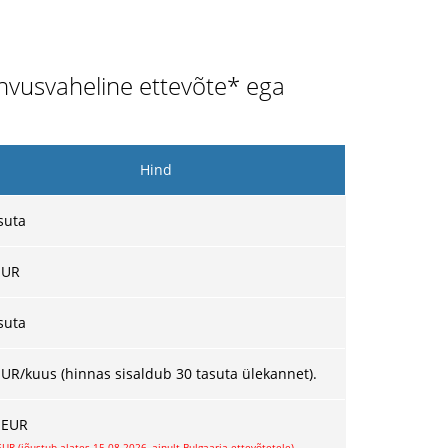
rahvusvaheline ettevõte* ega
Hind
suta
UR
suta
EUR/kuus (hinnas sisaldub 30 tasuta ülekannet).
 EUR
EUR (jõustub alates 15.08.2026, ainult Bulgaaria ettevõtetele)