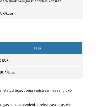
ysera Bank Georgia klientidele – tasuta
EUR/kuus
Tasu
0 EUR
 EUR
/kuus
imetatud tegevusega registreerimise riigis või
ulgas aastaaruandeid, järelevalveasutustele.