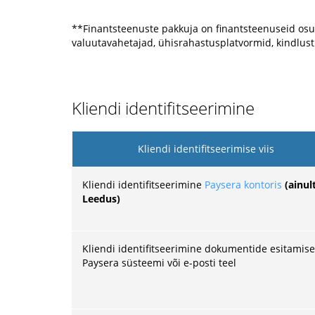
**Finantsteenuste pakkuja on finantsteenuseid osuta
valuutavahetajad, ühisrahastusplatvormid, kindlustu
Kliendi identifitseerimine
Kliendi identifitseerimise viis
Kliendi identifitseerimine
Paysera kontoris
(ainul
Leedus)
Kliendi identifitseerimine dokumentide esitamise
Paysera süsteemi või e-posti teel