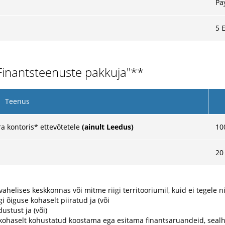
Pa
5 
"Finantsteenuste pakkuja"**
Teenus
a kontoris* ettevõtetele
(ainult Leedus)
10
20
elises keskkonnas või mitme riigi territooriumil, kuid ei tegele n
 õiguse kohaselt piiratud ja (või
ustust ja (või)
e kohaselt kohustatud koostama ega esitama finantsaruandeid, sealh