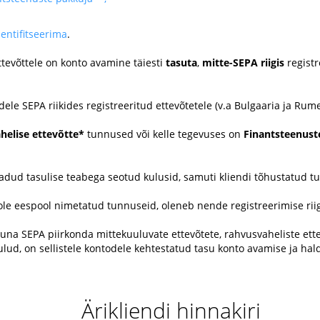
dentifitseerima
.
ttevõttele on konto avamine täiesti
tasuta
,
mitte-SEPA riigis
registr
le SEPA riikides registreeritud ettevõtetele (v.a Bulgaaria ja Rum
helise ettevõtte*
tunnused või kelle tegevuses on
Finantsteenust
saadud tasulise teabega seotud kulusid, samuti kliendi tõhustatud t
ole eespool nimetatud tunnuseid, oleneb nende registreerimise riig
a SEPA piirkonda mittekuuluvate ettevõtete, rahvusvaheliste ette
lud, on sellistele kontodele kehtestatud tasu konto avamise ja hal
Ärikliendi hinnakiri