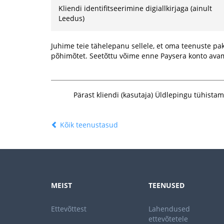
Kliendi identifitseerimine digiallkirjaga (ainult
Leedus)
Juhime teie tähelepanu sellele, et oma teenuste p
põhimõtet. Seetõttu võime enne Paysera konto avamis
Pärast kliendi (kasutaja) Üldlepingu tühista
Kõik teenustasud
MEIST
TEENUSED
Ettevõttest
Lahendused
ettevõtetele