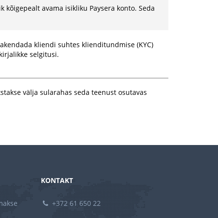
sik kõigepealt avama isikliku Paysera konto. Seda
akendada kliendi suhtes klienditundmise (KYC)
jalikke selgitusi.
kstakse välja sularahas seda teenust osutavas
KONTAKT
amakse
+372 61 650 22