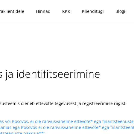
raklientidele
Hinnad
KKK
Klienditugi
Blogi
 ja identifitseerimine
süsteemis oleneb ettevõtte tegevusest ja registreerimise riigist.
ias või Kosovos, ei ole rahvusvaheline ettevõte* ega finantsteenust
lbaanias ega Kosovos ei ole rahvusvaheline ettevõte* ega finantstee
antsteenuste pakkuja**;