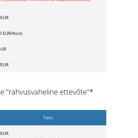
 EUR
0 EUR/kuus
EUR
 EUR
le "rahvusvaheline ettevõte"*
Tasu
 EUR