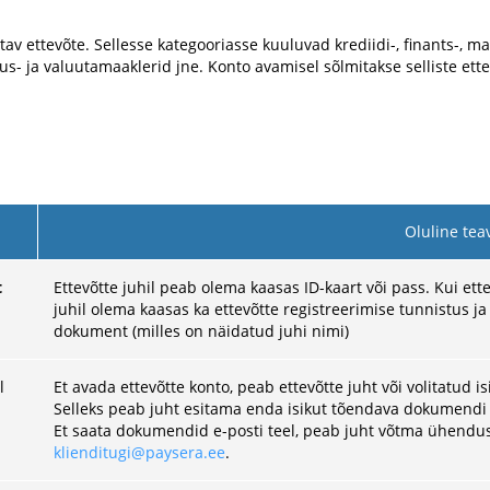
v ettevõte. Sellesse kategooriasse kuuluvad krediidi-, finants-, m
s- ja valuutamaaklerid jne. Konto avamisel sõlmitakse selliste ett
Oluline tea
t
Ettevõtte juhil peab olema kaasas ID-kaart või pass. Kui ett
juhil olema kaasas ka ettevõtte registreerimise tunnistus ja
dokument (milles on näidatud juhi nimi)
l
Et avada ettevõtte konto, peab ettevõtte juht või volitatud i
Selleks peab juht esitama enda isikut tõendava dokumendi (
Et saata dokumendid e-posti teel, peab juht võtma ühendust
klienditugi@paysera.ee
.