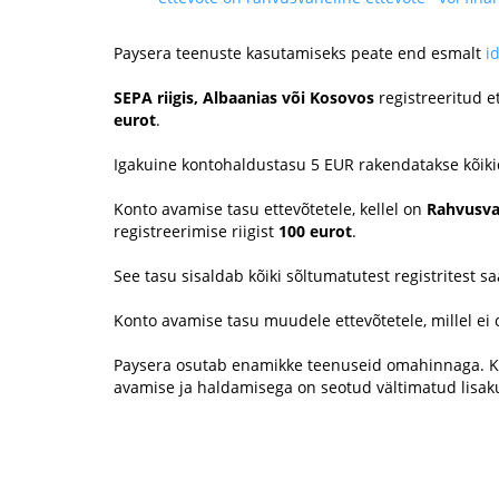
Paysera teenuste kasutamiseks peate end esmalt
i
SEPA riigis, Albaanias või Kosovos
registreeritud e
eurot
.
Igakuine kontohaldustasu 5 EUR rakendatakse kõikide
Konto avamise tasu ettevõtetele, kellel on
Rahvusva
registreerimise riigist
100 eurot
.
See tasu sisaldab kõiki sõltumatutest registritest 
Konto avamise tasu muudele ettevõtetele, millel ei 
Paysera osutab enamikke teenuseid omahinnaga. Kun
avamise ja haldamisega on seotud vältimatud lisaku