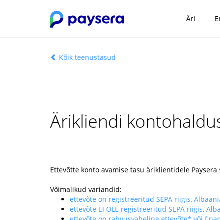
Äri
E
Kõik teenustasud
Ärikliendi kontohaldus
Ettevõtte konto avamise tasu äriklientidele Paysera 
Võimalikud variandid:
ettevõte on registreeritud SEPA riigis, Albaan
ettevõte EI OLE registreeritud SEPA riigis, A
ettevõte on rahvusvaheline ettevõte* või fin