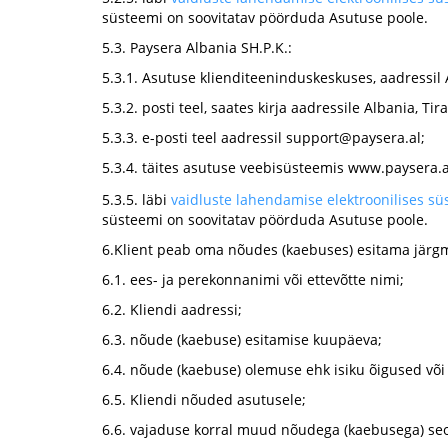
süsteemi on soovitatav pöörduda Asutuse poole.
5.3. Paysera Albania SH.P.K.:
5.3.1. Asutuse klienditeeninduskeskuses, aadressil Al
5.3.2. posti teel, saates kirja aadressile Albania, Tir
5.3.3. e-posti teel aadressil
support@paysera.al
;
5.3.4. täites asutuse veebisüsteemis www.paysera.al
5.3.5. läbi
vaidluste lahendamise elektroonilises s
süsteemi on soovitatav pöörduda Asutuse poole.
6.Klient peab oma nõudes (kaebuses) esitama jär
6.1. ees- ja perekonnanimi või ettevõtte nimi;
6.2. Kliendi aadressi;
6.3. nõude (kaebuse) esitamise kuupäeva;
6.4. nõude (kaebuse) olemuse ehk isiku õigused või
6.5. Kliendi nõuded asutusele;
6.6. vajaduse korral muud nõudega (kaebusega) s