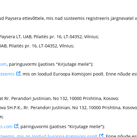
ud Paysera ettevõttele, mis nad süsteemis registreeris järgnevatel vi
ysera LT, UAB, Pilaitės pr. 16, LT-04352, Vilnius;
UAB, Pilaitės pr. 16, LT-04352, Vilnius;
com
, päringuvormi (jaotises "Kirjutage meile");
steemis
, mis on loodud Euroopa Komisjoni poolt. Enne nõude esi
t Rr. Perandori Justinian, No 132, 10000 Prishtina, Kosovo;
sova SH.P.K., Rr. Perandori Justinian, No 132, 10000 Prishtina, Kosovo
om
;
ks.com
, päringuvormi (jaotises "Kirjutage meile");
üsteemis, mis on loodud Euroopa Komisjoni poolt
. Enne nõude esi