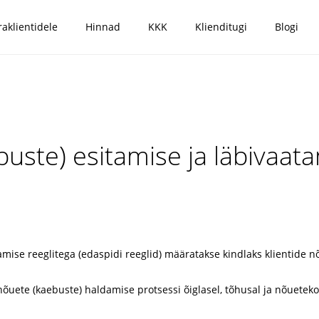
raklientidele
Hinnad
KKK
Klienditugi
Blogi
buste) esitamise ja läbivaata
amise reeglitega (edaspidi reeglid) määratakse kindlaks klientide n
õuete (kaebuste) haldamise protsessi õiglasel, tõhusal ja nõuetekoh