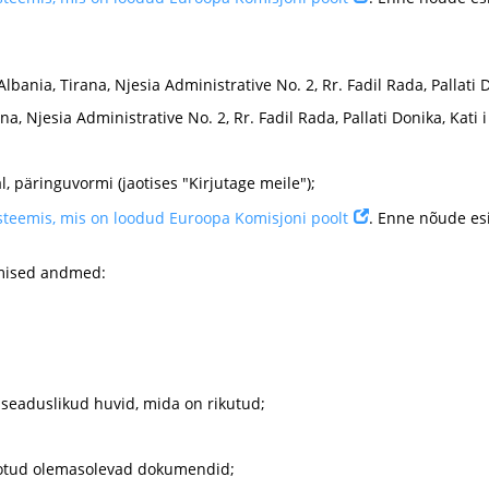
bania, Tirana, Njesia Administrative No. 2, Rr. Fadil Rada, Pallati Do
ana, Njesia Administrative No. 2, Rr. Fadil Rada, Pallati Donika, Kati i
, päringuvormi (jaotises "Kirjutage meile");
üsteemis, mis on loodud Euroopa Komisjoni poolt
. Enne nõude esi
gmised andmed:
 seaduslikud huvid, mida on rikutud;
eotud olemasolevad dokumendid;