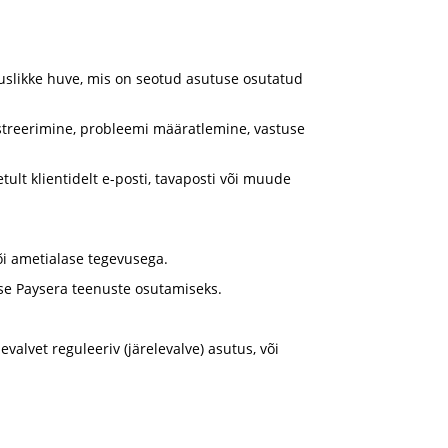
eaduslikke huve, mis on seotud asutuse osutatud
istreerimine, probleemi määratlemine, vastuse
ult klientidelt e-posti, tavaposti või muude
õi ametialase tegevusega.
kse Paysera teenuste osutamiseks.
valvet reguleeriv (järelevalve) asutus, või