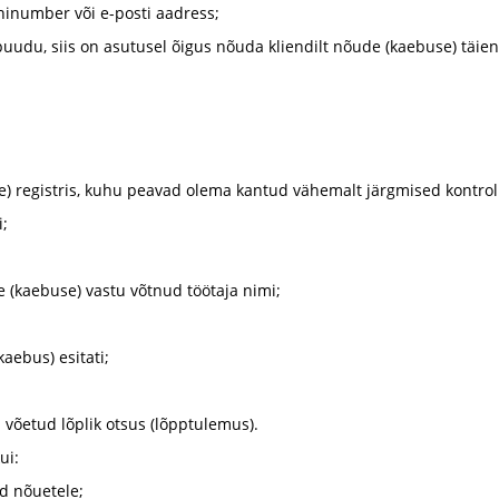
ninumber või e-posti aadress;
 puudu, siis on asutusel õigus nõuda kliendilt nõude (kaebuse) täie
e) registris, kuhu peavad olema kantud vähemalt järgmised kontro
i;
e (kaebuse) vastu võtnud töötaja nimi;
kaebus) esitati;
 võetud lõplik otsus (lõpptulemus).
ui:
ud nõuetele;