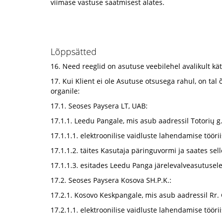
viimase vastuse saatmisest alates.
Lõppsätted
16. Need reeglid on asutuse veebilehel avalikult kä
17. Kui Klient ei ole Asutuse otsusega rahul, on ta
organile:
17.1. Seoses Paysera LT, UAB:
17.1.1. Leedu Pangale, mis asub aadressil Totorių g. 
17.1.1.1. elektroonilise vaidluste lahendamise töö
17.1.1.2. täites Kasutaja päringuvormi ja saates sel
17.1.1.3. esitades Leedu Panga järelevalveasutusele 
17.2. Seoses Paysera Kosova SH.P.K.:
17.2.1. Kosovo Keskpangale, mis asub aadressil Rr. Ga
17.2.1.1. elektroonilise vaidluste lahendamise tööri