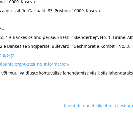
tina, 10000, Kosovo;
aadressil Rr. Garibaldi 33, Pristina, 10000, Kosovo;
K.:
. 1 e Bankës së Shqipërisë, Sheshi "Skënderbej", No. 1, Tiranë, Alba
 2 e Bankës së Shqipërisë, Bulevardi "Dëshmorët e Kombit", No. 3, T
ia.org
;
lbania.org/Aksesi_ne_informacion/
.
või muul vaidluste kohtuvälise lahendamise viisil, siis lahendatak
Klientide nõuete (kaebuste) esitam