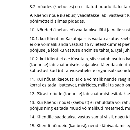
8.2. nõudes (kaebuses) on esitatud puudulik, loeta
9. Kliendi nõue (kaebus) vaadatakse läbi vastavalt K
põhimõtteid silmas pidades.
10. Nõuded (kaebused) vaadatakse läbi ja neile vast
10.1. kui Klient on Kasutaja, siis vaatab asutus kae
ei ole võimalik anda vastust 15 (viieteistkümne) päe
põhjuse ja lõpliku vastuse andmise tähtaja. Igal j
10.2. kui Klient ei ole Kasutaja, siis vaatab asutus
(kaebuse) läbivaatamiseks vajatakse täiendavaid do
kohustuslikud (nt rahvusvaheliste organisatsioonid
11. Kui nõuet (kaebust) ei ole võimalik nende reegli
korral esitada lisateavet, märkides, millal ta saab 
12. Pärast nõude (kaebuse) läbivaatamist esitatakse 
13. Kui Kliendi nõuet (kaebust) ei rahuldata või ra
põhjus ning esitada muud võimalikud meetmed, mu
14. Kliendile saadetakse vastus samal viisil, nagu K
15. Kliendi nõudeid (kaebusi), nende läbivaatamiseg