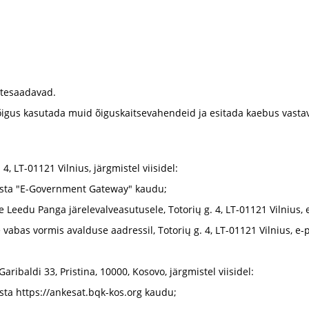
ttesaadavad.
l õigus kasutada muid õiguskaitsevahendeid ja esitada kaebus vastav
4, LT-01121 Vilnius, järgmistel viisidel:
riista "E-Government Gateway" kaudu;
le Leedu Panga järelevalveasutusele, Totorių g. 4, LT-01121 Vilnius, 
vabas vormis avalduse aadressil, Totorių g. 4, LT-01121 Vilnius, e-
ribaldi 33, Pristina, 10000, Kosovo, järgmistel viisidel:
ista https://ankesat.bqk-kos.org kaudu;