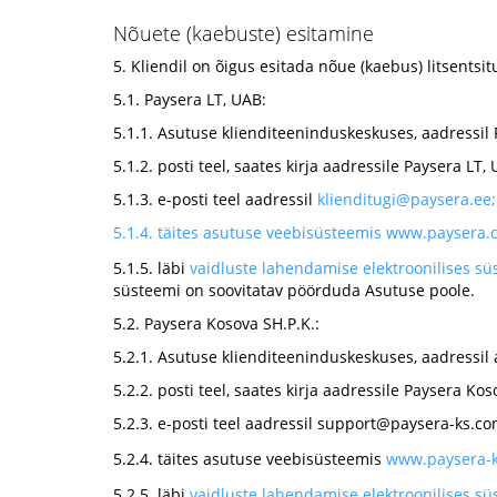
Nõuete (kaebuste) esitamine
5. Kliendil on õigus esitada nõue (kaebus) litsentsit
5.1. Paysera LT, UAB:
5.1.1. Asutuse klienditeeninduskeskuses, aadressil Pa
5.1.2. posti teel, saates kirja aadressile Paysera LT, 
5.1.3. e-posti teel aadressil
klienditugi@paysera.ee
;
5.1.4. täites asutuse veebisüsteemis
www.paysera.
5.1.5. läbi
vaidluste lahendamise elektroonilises sü
süsteemi on soovitatav pöörduda Asutuse poole.
5.2. Paysera Kosova SH.P.K.:
5.2.1. Asutuse klienditeeninduskeskuses, aadressil a
5.2.2. posti teel, saates kirja aadressile Paysera Ko
5.2.3. e-posti teel aadressil
support@paysera-ks.c
5.2.4. täites asutuse veebisüsteemis
www.paysera-
5.2.5. läbi
vaidluste lahendamise elektroonilises s