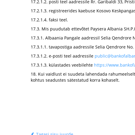
17.2.1.2. posti teel aadressile Rr. Garibaldi 33, Pris
17.2.1.3. registreerides kaebuse Kosovo Keskpangas 
17.2.1.4. faksi teel.
17.3. Mis puudutab ettevõtet Paysera Albania SH.P.
17.3.1. Albaania Pangale aadressil Selia Qendrore No
17.3.1.1. tavapostiga aadressile Selia Qendrore No.
17.3.1.2. e-posti teel aadressile
public@bankofalban
17.3.1.3. külastades veebilehte
https://www.bankofa
18. Kui vaidlust ei suudeta lahendada rahumeelselt 
kohtus seadustes sätestatud korra kohaselt.
Tagasi sisu juurde