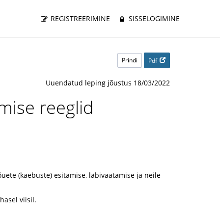
REGISTREERIMINE
SISSELOGIMINE
Prindi
Pdf
Uuendatud leping jõustus 18/03/2022
mise reeglid
õuete (kaebuste) esitamise, läbivaatamise ja neile
asel viisil.