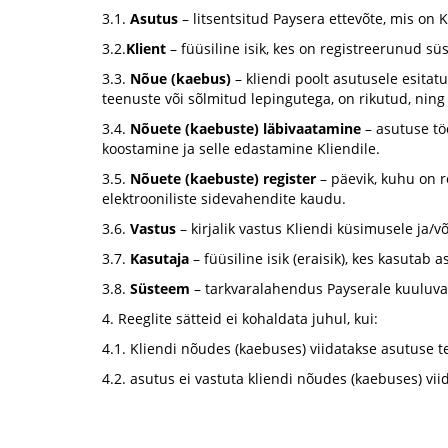
3.1.
Asutus
– litsentsitud Paysera ettevõte, mis on 
3.2.
Klient
– füüsiline isik, kes on registreerunud sü
3.3.
Nõue (kaebus)
– kliendi poolt asutusele esitat
teenuste või sõlmitud lepingutega, on rikutud, nin
3.4.
Nõuete (kaebuste) läbivaatamine
– asutuse tö
koostamine ja selle edastamine Kliendile.
3.5.
Nõuete (kaebuste) register
– päevik, kuhu on r
elektrooniliste sidevahendite kaudu.
3.6.
Vastus
– kirjalik vastus Kliendi küsimusele ja/v
3.7.
Kasutaja
– füüsiline isik (eraisik), kes kasuta
3.8.
Süsteem
– tarkvaralahendus Payserale kuuluvat
4. Reeglite sätteid ei kohaldata juhul, kui:
4.1. Kliendi nõudes (kaebuses) viidatakse asutuse teg
4.2. asutus ei vastuta kliendi nõudes (kaebuses) v