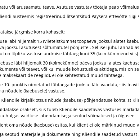
matu või arusaamatu teave. Asutuse vastutav töötaja peab võimalus
liendi Süsteemis registreerinud litsentsitud Paysera ettevõtte riig
atakse järgmise korra kohaselt:
buse läbi hiljemalt 15 (viieteistkümne) tööpäeva jooksul alates kaeb
va jooksul asutusest sõltumatutel põhjustel. Sellisel juhul annab as
uhul on lõpliku vastuse andmise tähtaeg kuni 35 (kolmkümmend viis)
 kaebuse läbi hiljemalt 30 (kolmekümne) päeva jooksul alates kaebus
kumente või teavet, või kui muude kohustuslike aktidega, mis on s
e maksekaartide reeglid), ei ole kehtestatud muud tähtaega.
te 10. punktis nimetatud tähtaegade jooksul läbi vaadata, siis teavi
oma nõudele (kaebusele) vastuse.
Kliendile kirjalik otsus nõude (kaebuse) põhjendatuse kohta, st Klie
huldatakse osaliselt, siis tuleb Kliendile saadetavas vastuses mär
u hulgas vaidluse lahendamisega seotud võimalused ja õigused.
lient oma nõude (kaebuse) esitas, kui klient ei ole märkinud muud v
a seotud materjale ja dokumente ning Kliendile saadetud vastust sä