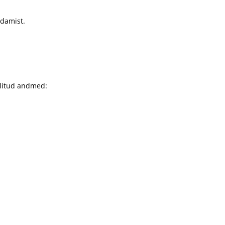
ndamist.
llitud andmed: