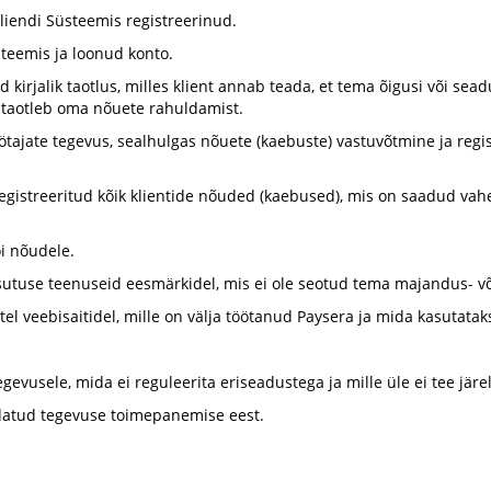
Kliendi Süsteemis registreerinud.
steemis ja loonud konto.
ud kirjalik taotlus, milles klient annab teada, et tema õigusi või s
g taotleb oma nõuete rahuldamist.
ötajate tegevus, sealhulgas nõuete (kaebuste) vastuvõtmine ja reg
egistreeritud kõik klientide nõuded (kaebused), mis on saadud vahet
õi nõudele.
b asutuse teenuseid eesmärkidel, mis ei ole seotud tema majandus- v
el veebisaitidel, mille on välja töötanud Paysera ja mida kasutata
evusele, mida ei reguleerita eriseadustega ja mille üle ei tee järele
iidatud tegevuse toimepanemise eest.