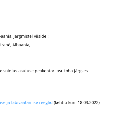
ania, järgmistel viisidel:
iranë, Albaania;
se vaidlus asutuse peakontori asukoha järgses
ise ja läbivaatamise reeglid
(kehtib kuni 18.03.2022)