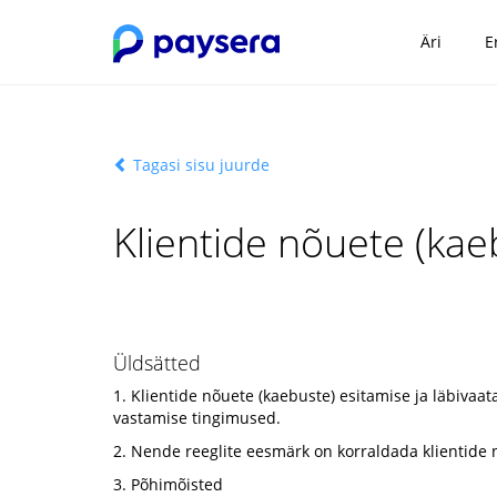
Äri
E
Tagasi sisu juurde
Klientide nõuete (kae
Üldsätted
1. Klientide nõuete (kaebuste) esitamise ja läbivaat
vastamise tingimused.
2. Nende reeglite eesmärk on korraldada klientide n
3. Põhimõisted