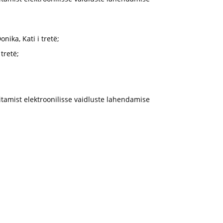
nika, Kati i tretë;
 tretë;
tamist elektroonilisse vaidluste lahendamise