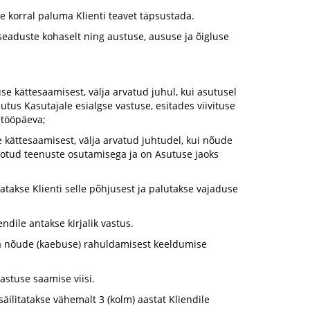
e korral paluma Klienti teavet täpsustada.
i seaduste kohaselt ning austuse, aususe ja õigluse
use kättesaamisest, välja arvatud juhul, kui asutusel
utus Kasutajale esialgse vastuse, esitades viivituse
 tööpäeva;
e kättesaamisest, välja arvatud juhtudel, kui nõude
eotud teenuste osutamisega ja on Asutuse jaoks
tatakse Klienti selle põhjusest ja palutakse vajaduse
ndile antakse kirjalik vastus.
kida nõude (kaebuse) rahuldamisest keeldumise
astuse saamise viisi.
ilitatakse vähemalt 3 (kolm) aastat Kliendile