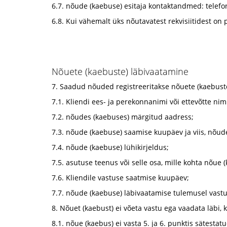
6.7. nõude (kaebuse) esitaja kontaktandmed: telefo
6.8. Kui vähemalt üks nõutavatest rekvisiitidest on
Nõuete (kaebuste) läbivaatamine
7. Saadud nõuded registreeritakse nõuete (kaebust
7.1. Kliendi ees- ja perekonnanimi või ettevõtte nim
7.2. nõudes (kaebuses) märgitud aadress;
7.3. nõude (kaebuse) saamise kuupäev ja viis, nõud
7.4. nõude (kaebuse) lühikirjeldus;
7.5. asutuse teenus või selle osa, mille kohta nõue (
7.6. Kliendile vastuse saatmise kuupäev;
7.7. nõude (kaebuse) läbivaatamise tulemusel vastu
8. Nõuet (kaebust) ei võeta vastu ega vaadata läbi, k
8.1. nõue (kaebus) ei vasta 5. ja 6. punktis sätestat