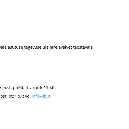
ale asutuse tegevuse üle järelevalvet teostavale
e-post:
pt@lb.lt
või
info@lb.lt
;
post:
pt@lb.lt
või
info@lb.lt
.