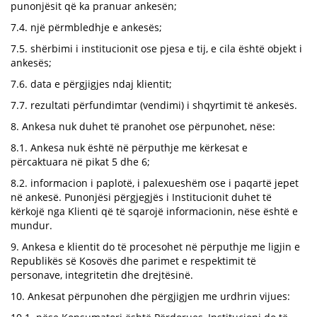
punonjësit që ka pranuar ankesën;
7.4. një përmbledhje e ankesës;
7.5. shërbimi i institucionit ose pjesa e tij, e cila është objekt i
ankesës;
7.6. data e përgjigjes ndaj klientit;
7.7. rezultati përfundimtar (vendimi) i shqyrtimit të ankesës.
8. Ankesa nuk duhet të pranohet ose përpunohet, nëse:
8.1. Ankesa nuk është në përputhje me kërkesat e
përcaktuara në pikat 5 dhe 6;
8.2. informacion i paplotë, i palexueshëm ose i paqartë jepet
në ankesë. Punonjësi përgjegjës i Institucionit duhet të
kërkojë nga Klienti që të sqarojë informacionin, nëse është e
mundur.
9. Ankesa e klientit do të procesohet në përputhje me ligjin e
Republikës së Kosovës dhe parimet e respektimit të
personave, integritetin dhe drejtësinë.
10. Ankesat përpunohen dhe përgjigjen me urdhrin vijues: