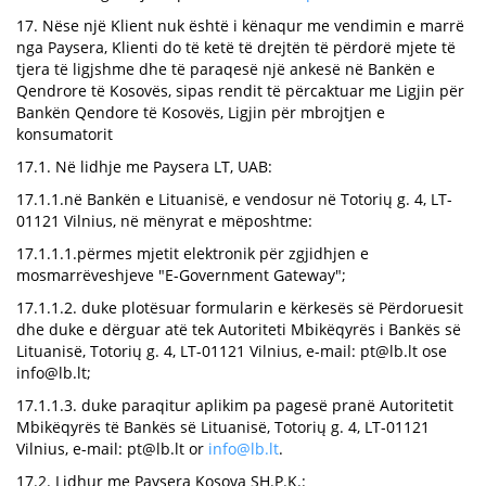
17. Nëse një Klient nuk është i kënaqur me vendimin e marrë
nga Paysera, Klienti do të ketë të drejtën të përdorë mjete të
tjera të ligjshme dhe të paraqesë një ankesë në Bankën e
Qendrore të Kosovës, sipas rendit të përcaktuar me Ligjin për
Bankën Qendore të Kosovës, Ligjin për mbrojtjen e
konsumatorit
17.1. Në lidhje me Paysera LT, UAB:
17.1.1.në Bankën e Lituanisë, e vendosur në Totorių g. 4, LT-
01121 Vilnius, në mënyrat e mëposhtme:
17.1.1.1.përmes mjetit elektronik për zgjidhjen e
mosmarrëveshjeve "E-Government Gateway";
17.1.1.2. duke plotësuar formularin e kërkesës së Përdoruesit
dhe duke e dërguar atë tek Autoriteti Mbikëqyrës i Bankës së
Lituanisë, Totorių g. 4, LT-01121 Vilnius, e-mail:
pt@lb.lt
ose
info@lb.lt
;
17.1.1.3. duke paraqitur aplikim pa pagesë pranë Autoritetit
Mbikëqyrës të Bankës së Lituanisë, Totorių g. 4, LT-01121
Vilnius, e-mail:
pt@lb.lt
or
info@lb.lt
.
17.2. Lidhur me Paysera Kosova SH.P.K.: