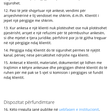
sigurohet.
12. Pasi të jetë shqyrtuar një ankesë, vendimi për
arsyeshmërinë e tij vendoset me shkrim, d.m.th. Klientit i
jepet një përgjigje me shkrim.
13. Kur ankesa e një klienti nuk plotësohet ose nuk plotësohet
pjesërisht, arsyet e një refuzimi për të përmbushur ankesën,
si dhe mjetet e tjera juridike, përfshirë por jo të gjitha treguar
në një përgjigje ndaj klientit.
14. Përgjigja ndaj Klientit do të sigurohet përmes të njëjtit
kanal, përveç nëse përcaktohet ndryshe nga klienti.
15. Ankesat e klientit, materialet, dokumentet që lidhen me
trajtimin e këtyre ankesave dhe përgjigjen dhënë klientit do të
ruhen për më pak se 5 vjet si komision i përgjigjes së fundit
ndaj klientit.
Dispozitat përfundimtare
16. Këto rregulla janë publike në
uebfaqen e institucionit
.