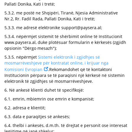
Pallati Donika, Kati i tretë;
5.3.2. me postë ne Shqipëri, Tiranë, Njesia Administrative
Nr.2, Rr. Fadil Rada, Pallati Donika, Kati i tretë;
5.3.3. me adresë elektronike
support@paysera.al
;
5.3.4. nëpërmjet sistemit të shërbimit online të Institucionit
www.paysera.al, duke plotësuar formularin e kërkesës (zgjidh
opsionin "Dërgo mesazh");
5.3.5. nëpërmjet
Sistemi elektronik i zgjidhjes së
mosmarrëveshjeve për kontratat online, i krijuar nga
Komisioni Evropian
.Rekomandohet që të kontaktoni
Institucionin përpara se të paraqisni një kërkesë në sistemin
elektronik të zgjidhjes së mosmarrëveshjeve.
6. Në ankesë klienti duhet të specifikojë:
6.1. emrin, mbiemrin ose emrin e kompanisë;
6.2. adresa e klientit;
6.3. data e paraqitjes së ankesës;
6.4. thelbi i ankesës, d.m.th. të drejtat e personit ose interesat
legjitime që janë shkelur;