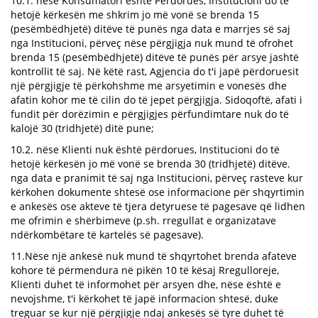
10.1. nëse Konsumatori është Përdorues, Institucioni do të
hetojë kërkesën me shkrim jo më vonë se brenda 15
(pesëmbëdhjetë) ditëve të punës nga data e marrjes së saj
nga Institucioni, përveç nëse përgjigja nuk mund të ofrohet
brenda 15 (pesëmbëdhjetë) ditëve të punës për arsye jashtë
kontrollit të saj. Në këtë rast, Agjencia do t'i japë përdoruesit
një përgjigje të përkohshme me arsyetimin e vonesës dhe
afatin kohor me të cilin do të jepet përgjigja. Sidoqoftë, afati i
fundit për dorëzimin e përgjigjes përfundimtare nuk do të
kalojë 30 (tridhjetë) ditë pune;
10.2. nëse Klienti nuk është përdorues, Institucioni do të
hetojë kërkesën jo më vonë se brenda 30 (tridhjetë) ditëve.
nga data e pranimit të saj nga Institucioni, përveç rasteve kur
kërkohen dokumente shtesë ose informacione për shqyrtimin
e ankesës ose akteve të tjera detyruese të pagesave që lidhen
me ofrimin e shërbimeve (p.sh. rregullat e organizatave
ndërkombëtare të kartelës së pagesave).
11.Nëse një ankesë nuk mund të shqyrtohet brenda afateve
kohore të përmendura në pikën 10 të kësaj Rregulloreje,
Klienti duhet të informohet për arsyen dhe, nëse është e
nevojshme, t'i kërkohet të japë informacion shtesë, duke
treguar se kur një përgjigje ndaj ankesës së tyre duhet të