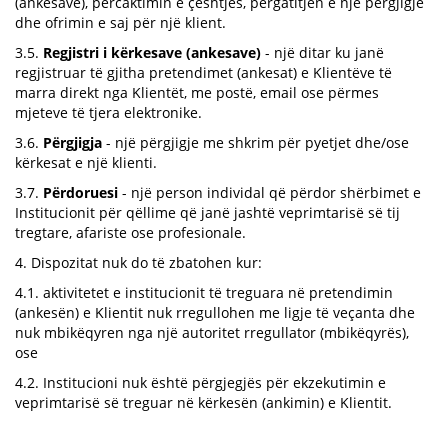
(ankesave), përcaktimin e çështjes, përgatitjen e një përgjigje
dhe ofrimin e saj për një klient.
3.5.
Regjistri i kërkesave (ankesave)
- një ditar ku janë
regjistruar të gjitha pretendimet (ankesat) e Klientëve të
marra direkt nga Klientët, me postë, email ose përmes
mjeteve të tjera elektronike.
3.6.
Përgjigja
- një përgjigje me shkrim për pyetjet dhe/ose
kërkesat e një klienti.
3.7.
Përdoruesi
- një person individal që përdor shërbimet e
Institucionit për qëllime që janë jashtë veprimtarisë së tij
tregtare, afariste ose profesionale.
4. Dispozitat nuk do të zbatohen kur:
4.1. aktivitetet e institucionit të treguara në pretendimin
(ankesën) e Klientit nuk rregullohen me ligje të veçanta dhe
nuk mbikëqyren nga një autoritet rregullator (mbikëqyrës),
ose
4.2. Institucioni nuk është përgjegjës për ekzekutimin e
veprimtarisë së treguar në kërkesën (ankimin) e Klientit.