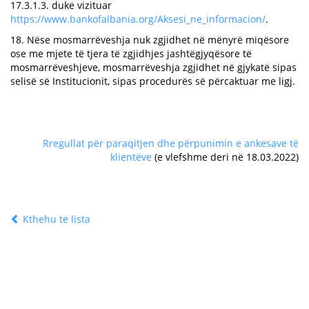
17.3.1.3. duke vizituar
https://www.bankofalbania.org/Aksesi_ne_informacion/
.
18. Nëse mosmarrëveshja nuk zgjidhet në mënyrë miqësore
ose me mjete të tjera të zgjidhjes jashtëgjyqësore të
mosmarrëveshjeve, mosmarrëveshja zgjidhet në gjykatë sipas
selisë së Institucionit, sipas procedurës së përcaktuar me ligj.
Rregullat për paraqitjen dhe përpunimin e ankesave të
klientëve
(e vlefshme deri në 18.03.2022)
Kthehu te lista