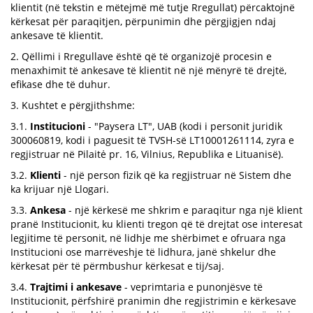
klientit (në tekstin e mëtejmë më tutje Rregullat) përcaktojnë
kërkesat për paraqitjen, përpunimin dhe përgjigjen ndaj
ankesave të klientit.
2. Qëllimi i Rregullave është që të organizojë procesin e
menaxhimit të ankesave të klientit në një mënyrë të drejtë,
efikase dhe të duhur.
3. Kushtet e përgjithshme:
3.1.
Institucioni
- "Paysera LT", UAB (kodi i personit juridik
300060819, kodi i paguesit të TVSH-së LT10001261114, zyra e
regjistruar në Pilaitė pr. 16, Vilnius, Republika e Lituanisë).
3.2.
Klienti
- një person fizik që ka regjistruar në Sistem dhe
ka krijuar një Llogari.
3.3.
Ankesa
- një kërkesë me shkrim e paraqitur nga një klient
pranë Institucionit, ku klienti tregon që të drejtat ose interesat
legjitime të personit, në lidhje me shërbimet e ofruara nga
Institucioni ose marrëveshje të lidhura, janë shkelur dhe
kërkesat për të përmbushur kërkesat e tij/saj.
3.4.
Trajtimi i ankesave
- veprimtaria e punonjësve të
Institucionit, përfshirë pranimin dhe regjistrimin e kërkesave