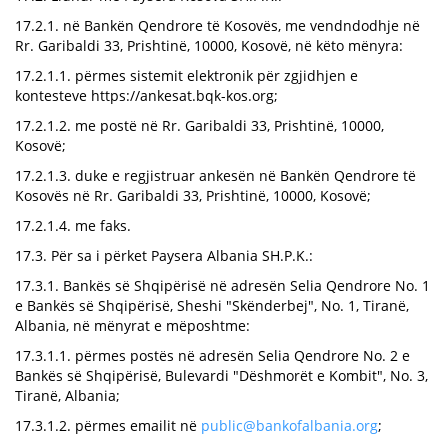
17.2.1. në Bankën Qendrore të Kosovës, me vendndodhje në
Rr. Garibaldi 33, Prishtinë, 10000, Kosovë, në këto mënyra:
17.2.1.1. përmes sistemit elektronik për zgjidhjen e
kontesteve https://ankesat.bqk-kos.org;
17.2.1.2. me postë në Rr. Garibaldi 33, Prishtinë, 10000,
Kosovë;
17.2.1.3. duke e regjistruar ankesën në Bankën Qendrore të
Kosovës në Rr. Garibaldi 33, Prishtinë, 10000, Kosovë;
17.2.1.4. me faks.
17.3. Për sa i përket Paysera Albania SH.P.K.:
17.3.1. Bankës së Shqipërisë në adresën Selia Qendrore No. 1
e Bankës së Shqipërisë, Sheshi "Skënderbej", No. 1, Tiranë,
Albania, në mënyrat e mëposhtme:
17.3.1.1. përmes postës në adresën Selia Qendrore No. 2 e
Bankës së Shqipërisë, Bulevardi "Dëshmorët e Kombit", No. 3,
Tiranë, Albania;
17.3.1.2. përmes emailit në
public@bankofalbania.org
;