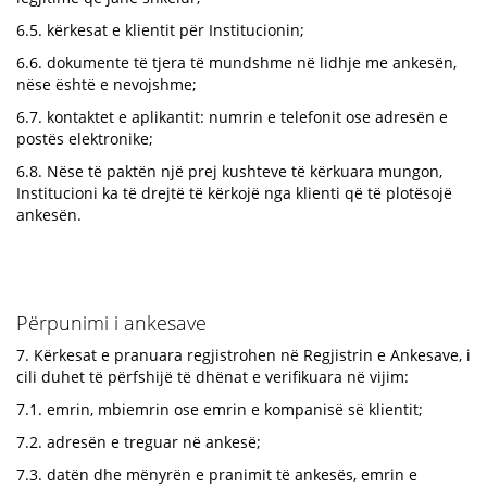
6.5. kërkesat e klientit për Institucionin;
6.6. dokumente të tjera të mundshme në lidhje me ankesën,
nëse është e nevojshme;
6.7. kontaktet e aplikantit: numrin e telefonit ose adresën e
postës elektronike;
6.8. Nëse të paktën një prej kushteve të kërkuara mungon,
Institucioni ka të drejtë të kërkojë nga klienti që të plotësojë
ankesën.
Përpunimi i ankesave
7. Kërkesat e pranuara regjistrohen në Regjistrin e Ankesave, i
cili duhet të përfshijë të dhënat e verifikuara në vijim:
7.1. emrin, mbiemrin ose emrin e kompanisë së klientit;
7.2. adresën e treguar në ankesë;
7.3. datën dhe mënyrën e pranimit të ankesës, emrin e