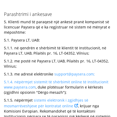
Parashtrimi i ankesave
5. Klienti mund të paraqesë një ankesë pranë kompanisë së
licencuar Paysera që e ka regjistruar në sistem në mënyrat e
mëposhtme:
5.1. Paysera LT, UAB:
5.1.1. në qendrën e shërbimit të klientit të Institucionit, në
Paysera LT, UAB, Pilaitės pr. 16, LT-04352, Vilnius;
5.1.2. me postë në Paysera LT, UAB, Pilaitės pr. 16, LT-04352,
Vilnius;
5.1.3. me adresë elektronike
support@paysera.com
;
5.1.4. nëpërmjet sistemit të shërbimit online të Institucionit
www.paysera.com
, duke plotësuar formularin e kërkesës
(zgjidhni opsionin "Dërgo mesazh");
5.1.5. nëpërmjet
sistemi elektronik i zgjidhjes së
mosmarrëveshjeve për kontratat online
, krijuar nga
Komisioni Evropian. Rekomandohet që të kontaktoni
Institucionin përpara se të paraqisni një kërkesë në sistemin