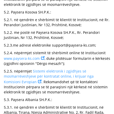
elektronik të zgjidhjes së mosmarrëveshjeve.
5.2. Paysera Kosova SH.P.K.:
5.2.1. në qendrën e shërbimit të klientit të Institucionit, në Rr.
Perandori Justinian, Nr 132, Prishtinë, Kosovë;
5.2.2. me postë në Paysera Kosova SH.P.K., Rr. Perandori
Justinian, Nr 132, Prishtinë, Kosovë;
5.2.3.me adresë elektronike
support@paysera-ks.com
;
5.2.4. nëpërmjet sistemit të shërbimit online të Institucionit
www.paysera-ks.com
, duke plotësuar formularin e kërkesës
(zgjidhni opsionin "Dërgo mesazh");
5.2.5. nëpërmjet
Sistemi elektronik i zgjidhjes së
mosmarrëveshjeve për kontratat online, i krijuar nga
Komisioni Evropian
. Rekomandohet që të kontaktoni
Institucionin përpara se të paraqisni një kërkesë në sistemin
elektronik të zgjidhjes së mosmarrëveshjeve.
5.3. Paysera Albania SH.P.K.:
5.3.1. në qendrën e shërbimit të klientit të Institucionit, në
Albania, Tirana, Njesia Administrative No. 2, Rr. Fadil Rada,