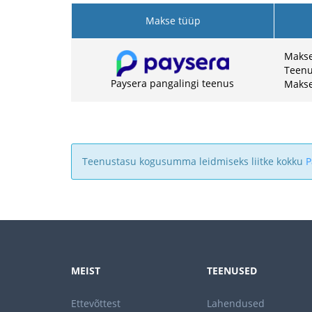
Makse tüüp
Makset
Teenu
Paysera pangalingi teenus
Makse
Teenustasu kogusumma leidmiseks liitke kokku
P
MEIST
TEENUSED
Ettevõttest
Lahendused