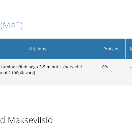
 (MAT)
Kirjeldus
Protsent
kumine võtab aega 3-5 minutit. (harvadel
0
%
-
kuni 1 tööpäevani)
d Makseviisid