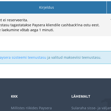
Kirjeldus
 ei reserveerita.
stasu tagastatakse Paysera kliendile cashback'ina ostu eest.
 laekumine võtab aega 1 minuti.
aysera süsteemi teenustasu
ja valitud makseviisi teenustasu.
KKK
LÄHEMALT
Millistes riikides Paysera
Sularaha sisse- ja välj