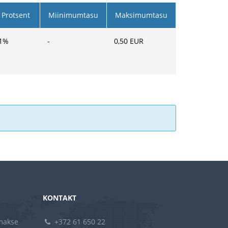
Protsent
Miinimumtasu
Maksimumtasu
1
%
-
0,50
EUR
KONTAKT
amakse
+372 61 650 22