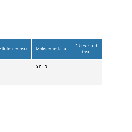
Fikseeritud
Miinimumtasu
Maksimumtasu
tasu
0
EUR
-