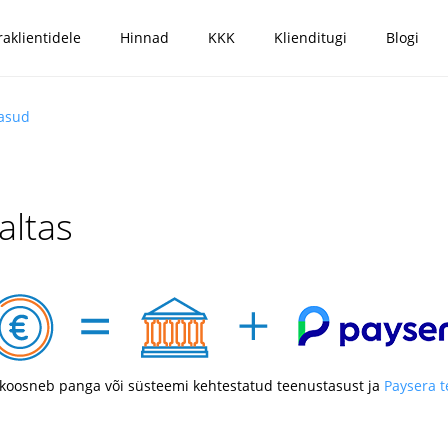
raklientidele
Hinnad
KKK
Klienditugi
Blogi
tasud
altas
koosneb panga või süsteemi kehtestatud teenustasust ja
Paysera 