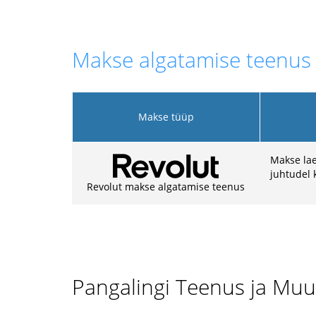
Makse algatamise teenus
Makse tüüp
Makse lae
juhtudel 
Revolut makse algatamise teenus
Pangalingi Teenus ja Muu