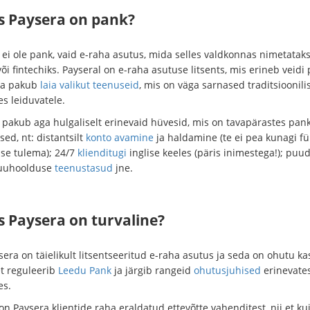
as Paysera on pank?
 ei ole pank, vaid e-raha asutus, mida selles valdkonnas nimetatak
õi fintechiks. Payseral on e-raha asutuse litsents, mis erineb veidi
Ja pakub
laia valikut teenuseid
, mis on väga sarnased traditsioonili
s leiduvatele.
 pakub aga hulgaliselt erinevaid hüvesid, mis on tavapärastes pan
ed, nt: distantsilt
konto avamine
ja haldamine (te ei pea kunagi füü
sse tulema); 24/7
klienditugi
inglise keeles (päris inimestega!); puu
kuuhoolduse
teenustasud
jne.
s Paysera on turvaline?
sera on täielikult litsentseeritud e-raha asutus ja seda on ohutu k
et reguleerib
Leedu Pank
ja järgib rangeid
ohutusjuhised
erinevate
es.
n Paysera klientide raha eraldatud ettevõtte vahenditest, nii et ku