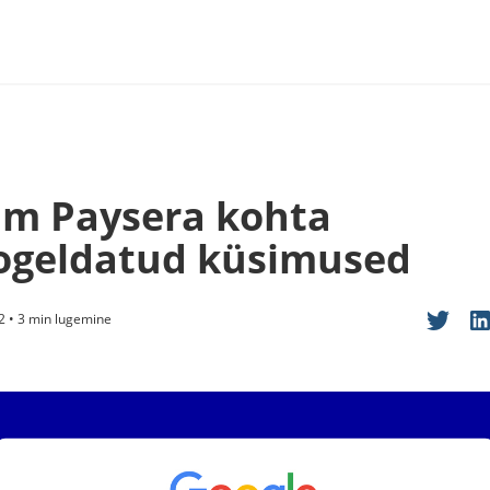
im Paysera kohta
ogeldatud küsimused
2 • 3 min lugemine