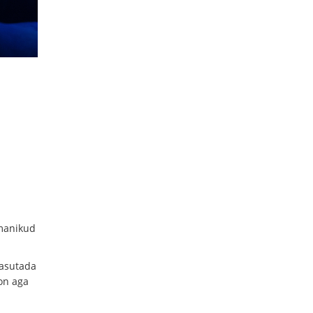
omanikud
kasutada
 on aga