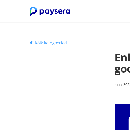
Kõik kategooriad
En
go
Juuni 202