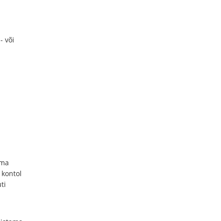
- või
oma
 kontol
ti