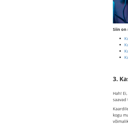
Siin on
Ku
Ku
K
Ku
3. Ka
Hah! Ei
saavad 
Kaardil
kogu ma
võimali