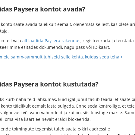
uidas Paysera kontot avada?
konto saate avada täielikult eemalt, olenemata sellest, kas olete äri
taja.
on teil vaja
all laadida Paysera rakendus
, registreeruda ja teostada
itseerimine esitades dokumendi, nagu pass või ID-kaart.
meie samm-sammult juhiseid selle kohta, kuidas seda teha >
uidas Paysera kontot kustutada?
eks kurb näha teid lahkumas, kuid igal juhul tasub teada, et saate 
konto täielikult eemalt lasta sulgeda. Enne seda kontrollige, et teie
 võlgnevusi või vabu vahendeid ja kui on, siis teostage makse. Samu
eil oma Visa kaart eelnevalt eraldi blokeerida.
nende toimingute tegemist tuleb saata e-kiri aadressile