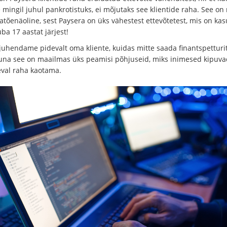
 mingil juhul pankrotistuks, ei mõjutaks see klientide raha. See o
atõenäoline, sest Paysera on üks vähestest ettevõtetest, mis on kas
ba 17 aastat järjest!
juhendame pidevalt oma kliente, kuidas mitte saada finantspetturi
kuna see on maailmas üks peamisi põhjuseid, miks inimesed kipuva
val raha kaotama.