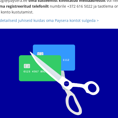
tugi@paysera.ee
oma süsteemist kinnitatud meiliaadressilt
või he
ma registreeritud telefonilt
numbrile +372 616 5022 ja taotlema o
 konto kustutamist.
detailseid juhiseid kuidas oma Paysera kontot sulgeda >