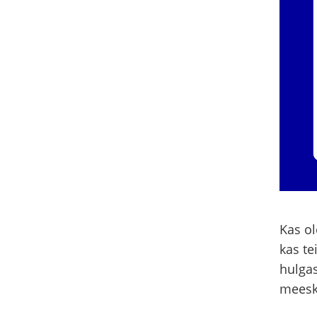
Kas o
kas te
hulgas
meesk