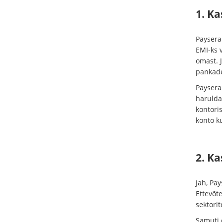
1. K
Paysera
EMI-ks v
omast. 
pankade
Paysera
haruldas
kontori
konto 
2. Ka
Jah, Pay
Ettevõt
sektorit
Samuti o