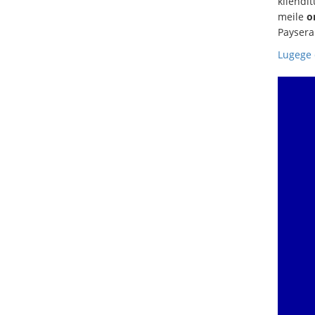
kliendi
meile
o
Paysera
Lugege 