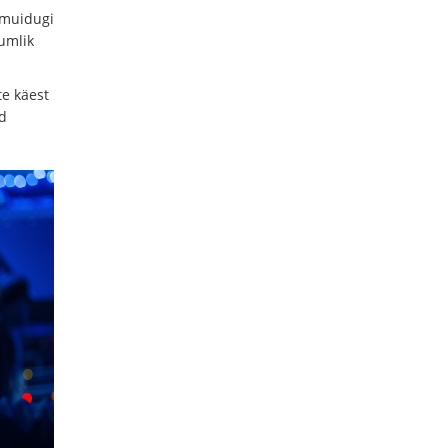
n muidugi
umlik
te käest
d