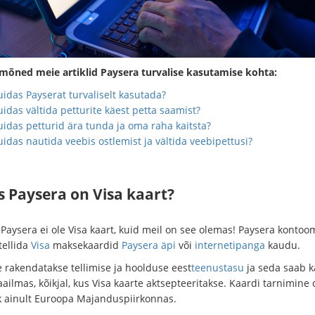
 mõned meie artiklid Paysera turvalise kasutamise kohta:
idas Payserat turvaliselt kasutada?
idas vältida petturite käest petta saamist?
uidas petturid ära tunda ja oma raha kaitsta?
idas nautida veebis ostlemist ja vältida veebipettusi?
s Paysera on Visa kaart?
, Paysera ei ole Visa kaart, kuid meil on see olemas! Paysera konto
tellida
Visa
maksekaardid
Paysera äpi
või
internetipanga
kaudu.
e rakendatakse tellimise ja hoolduse eest
teenustasu
ja seda saab 
ailmas, kõikjal, kus Visa kaarte aktsepteeritakse. Kaardi tarnimine
k ainult Euroopa Majanduspiirkonnas.