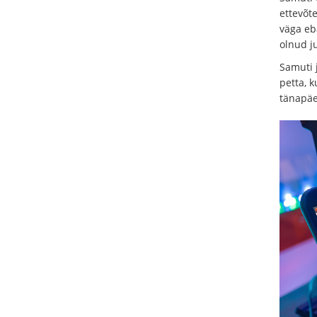
ettevõte
väga eb
olnud ju
Samuti 
petta, 
tänapäe