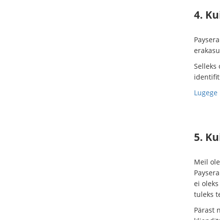
4. K
Paysera 
erakasu
Selleks 
identif
Lugege 
5. K
Meil ol
Paysera 
ei oleks
tuleks t
Pärast 