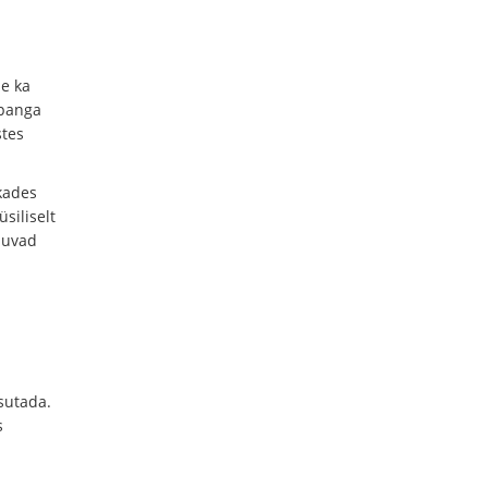
se ka
 panga
stes
kades
siliselt
duvad
asutada.
s
i