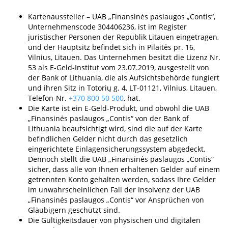
Kartenaussteller – UAB „Finansinės paslaugos „Contis“,
Unternehmenscode 304406236, ist im Register
juristischer Personen der Republik Litauen eingetragen,
und der Hauptsitz befindet sich in Pilaitės pr. 16,
Vilnius, Litauen. Das Unternehmen besitzt die Lizenz Nr.
53 als E-Geld-Institut vom 23.07.2019, ausgestellt von
der Bank of Lithuania, die als Aufsichtsbehörde fungiert
und ihren Sitz in Totorių g. 4, LT-01121, Vilnius, Litauen,
Telefon-Nr.
+370 800 50 500
, hat.
Die Karte ist ein E-Geld-Produkt, und obwohl die UAB
„Finansinės paslaugos „Contis“ von der Bank of
Lithuania beaufsichtigt wird, sind die auf der Karte
befindlichen Gelder nicht durch das gesetzlich
eingerichtete Einlagensicherungssystem abgedeckt.
Dennoch stellt die UAB „Finansinės paslaugos „Contis“
sicher, dass alle von Ihnen erhaltenen Gelder auf einem
getrennten Konto gehalten werden, sodass Ihre Gelder
im unwahrscheinlichen Fall der Insolvenz der UAB
„Finansinės paslaugos „Contis“ vor Ansprüchen von
Gläubigern geschützt sind.
Die Gültigkeitsdauer von physischen und digitalen