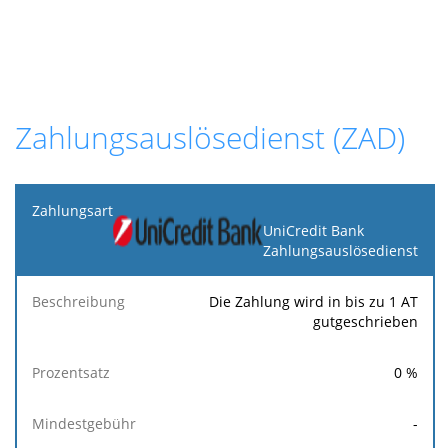
Zahlungsauslösedienst (ZAD)
Zahlungsart
UniCredit Bank
Zahlungsauslösedienst
Beschreibung
Prozentsatz
Mindestgebühr
Höchs
Die Zahlung wird in bis zu 1 AT
gutgeschrieben
0
%
-