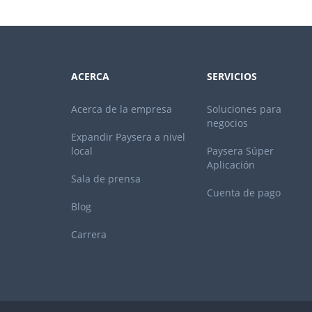
ACERCA
SERVICIOS
Acerca de la empresa
Soluciones para
negocios
Expandir Paysera a nivel
local
Paysera Súper
Aplicación
Sala de prensa
Cuenta de pago
Blog
Carrera