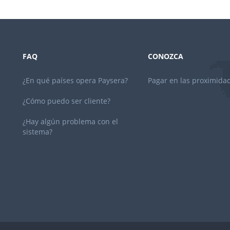
FAQ
CONOZCA
¿En qué países opera Paysera?
Pagar en las proximida
¿Cómo puedo ser cliente?
¿Hay algún problema con el
sistema?