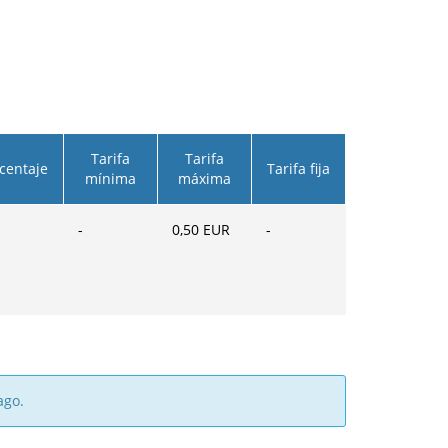
Tarifa
Tarifa
centaje
Tarifa fija
mínima
máxima
-
0,50
EUR
-
ago.