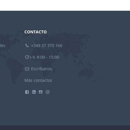
CONTACTO
des
+349 37 370 166
I-V, 8:00 - 15:00
Escríbanos
Más contactos