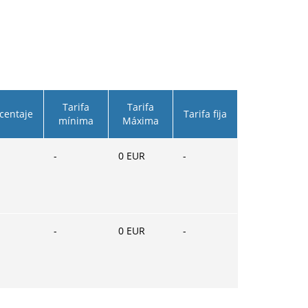
Tarifa
Tarifa
centaje
Tarifa fija
mínima
Máxima
-
0
EUR
-
-
0
EUR
-