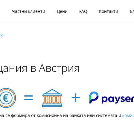
я
Частни клиенти
Цени
FAQ
Контакти
Б
ra
ания в Австрия
а се формира от комисионна на банката или системата и
комис