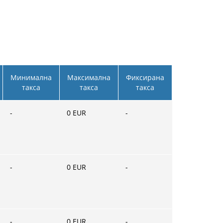
Минимална
Максимална
Фиксирана
такса
такса
такса
-
0
EUR
-
-
0
EUR
-
-
0
EUR
-