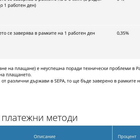
о 1 работен ден)
то се заверява в рамките на 1 работен ден
0,35
%
ане на плащане) е неуспешна поради технически проблеми в Pa
на плащането.
от различни държави в SEPA, то ще бъде заверено в рамките н
и платежни методи
Описание
Процент