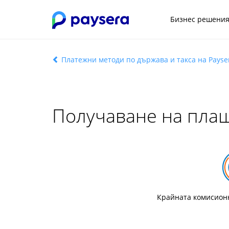
Бизнес решени
Платежни методи по държава и такса на Payse
Получаване на плащ
Крайната комисионн