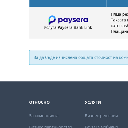
Няма ре
Таксата 
като cas
Услуга Paysera Bank Link
Плащане
За да бъде изчислена общата стойност на ком
ОТНОСНО
УСЛУГИ
За компанията
Бизнес решения
Бизнес партньорствo
Paysera мобилно