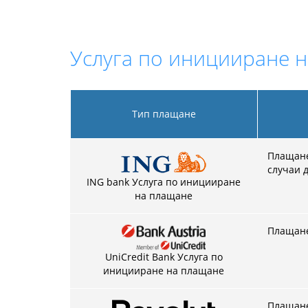
Услуга по иницииране н
Тип плащане
Плащанет
случаи 
ING bank Услуга по иницииране
на плащане
Плащане
UniCredit Bank Услуга по
иницииране на плащане
Плащанет