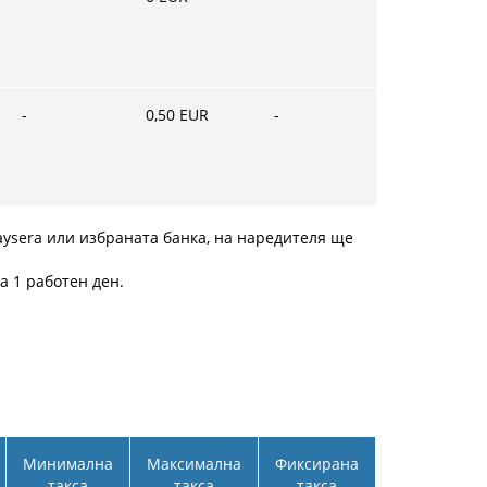
-
0,50
EUR
-
ysera или избраната банка, на наредителя ще
а 1 работен ден.
Минимална
Максимална
Фиксирана
такса
такса
такса