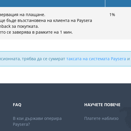
зервация на плащане.
1
%
ще бъде възстановена на клиента на Paysera
hback за покупката.
то се заверява в рамките на 1 мин.
исионната, трябва да се сумират
таксата на системата Paysera
и 
FAQ
НАУЧЕТЕ ПОВЕЧЕ
В кои държави оперира
Платете наблизо
Paysera?