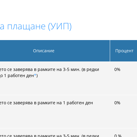
а плащане (УИП)
Описание
Процент
о се заверява в рамките на 3-5 мин. (в редки
0
%
до 1 работен ден
*
)
то се заверява в рамките на 1 работен ден
0
%
о се заверява в рамките на 3-5 мин. (в редки
0
%