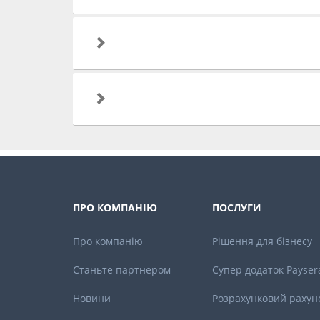
ПРО КОМПАНІЮ
ПОСЛУГИ
Про компанію
Рішення для бізнесу
Станьте партнером
Супер додаток Payser
Новини
Розрахунковий рахун