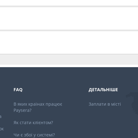
FAQ
ДЕТАЛЬНІШЕ
В яких країнах працює
Заплати в місті
Paysera?
a
Як стати клієнтом?
ок
Чи є збої у системі?