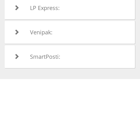
LP Express:
Venipak:
SmartPosti: