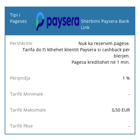
Tipi i
Pagesës
Shërbimi Paysera Bank
Link
Tarifë
Tarifë
Ta
Përshkrimi
Përqindja
Minimale
Maksimale
fi
Nuk ka rezervim pagese.
Tarifa do t’i kthehet klientit Paysera si cashback për
blerjen.
Pagesa kreditohet në 1 min.
1
%
-
0,50
EUR
-