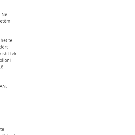
. Në
 vetëm
het të
dërt
risht tek
olloni
të
BAN.
të