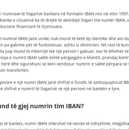
 i numrave të llogarive bankare në formatin IBAN nisi në vitin 1997
 banka e Lituanisë ka të drejtë të akordojë llogari me numër IBAN,
itucione financiare të liçensuara.
hë numrat IBAN janë unikë, nuk mund të ketë dy identike dhe ato du
n pa gabime për të funksionuar, ashtu si dëshironi. Në rast të kun
ta juaj mund të mbërrijë tek një person i gabuar, ose të kthehet së
osja e numrit IBAN saktë është përgjegjësi e klientit, prandaj kontr
a herë dhe sigurohuni se keni vendosur numrin e saktë përpara se 
oni transfertën.
ryesore e një numri IBAN janë shifrat e fundit, të ashtuquajturat B
ë shifrat e numrit të llogarisë së një personi në bankën e tyre.
und të gjej numrin tim IBAN?
si të bankës, numri IBAN shkruhet në vende të ndryshme, megjitha