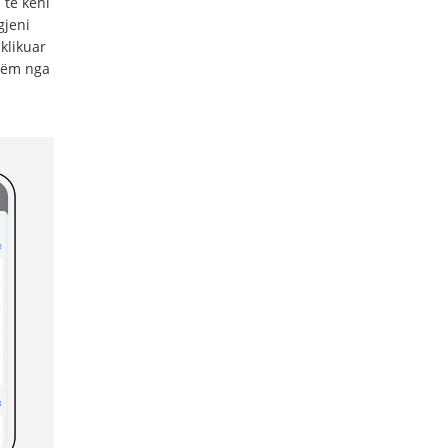
 të keni
gjeni
klikuar
shëm nga