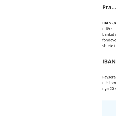
Pra…
IBAN (n
ndërkom
bankat 
fondeve
shtete t
IBAN 
Paysera
një kom
nga 20 