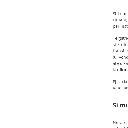
Shkrimi
Lituani,
për inst
Të gjit
shkruhe
transfer
ju. Vend
atë dis
konfirm
Pjesa k
Këto jan
Si m
Në varë