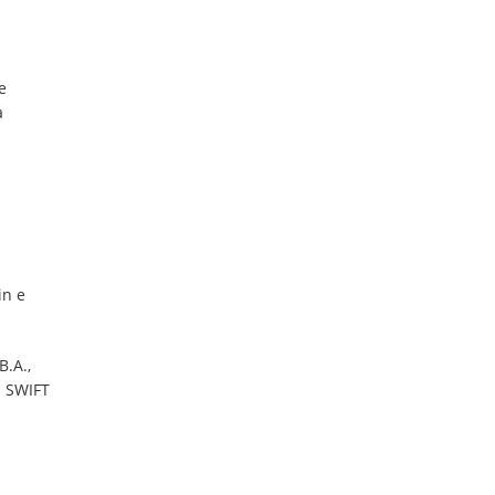
e
a
in e
B.A.,
i SWIFT