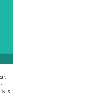
ar.
-
të, e