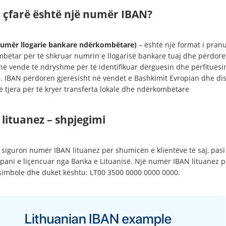
 çfarë është një numër IBAN?
umër llogarie bankare ndërkombëtare)
– është një format i pran
bëtar për të shkruar numrin e llogarisë bankare tuaj dhe përdore
në vende të ndryshme për të identifikuar dërguesin dhe përfituesi
. IBAN përdoren gjerësisht në vendet e Bashkimit Evropian dhe di
ë tjera për të kryer transferta lokale dhe ndërkombëtare
lituanez – shpjegimi
 siguron numër IBAN lituanez për shumicën e klientëve të saj, pasi
pani e liçencuar nga Banka e Lituanisë. Një numër IBAN lituanez 
simbole dhe duket kështu: LT00 3500 0000 0000 0000.