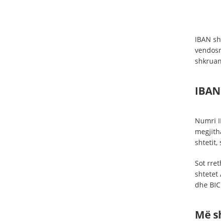
IBAN sh
vendosn
shkruan
IBAN
Numri I
megjith
shtetit,
Sot rre
shtetet 
dhe BIC
Më s