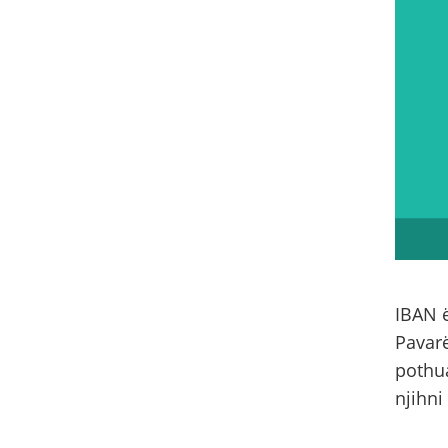
IBAN ë
Pavarë
pothua
njihni