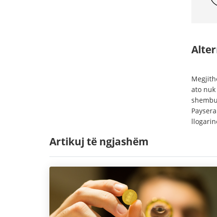
Alter
Megjith
ato nuk
shembul
Paysera
llogarin
Artikuj të ngjashëm