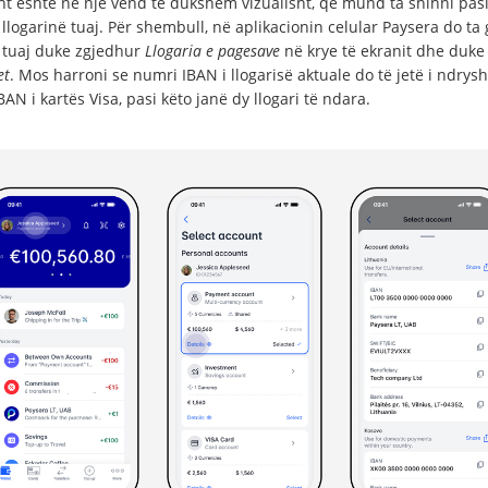
ht është në një vend të dukshëm vizualisht, që mund ta shihni pasi
llogarinë tuaj. Për shembull, në aplikacionin celular Paysera do ta 
 tuaj duke zgjedhur
Llogaria e pagesave
në krye të ekranit dhe duke 
et
. Mos harroni se numri IBAN i llogarisë aktuale do të jetë i ndry
AN i kartës Visa, pasi këto janë dy llogari të ndara.