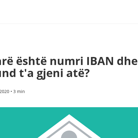
arë është numri IBAN dhe 
nd t'a gjeni atë?
2020 • 3 min