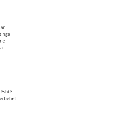
uar
t nga
n e
sa
 është
përbëhet