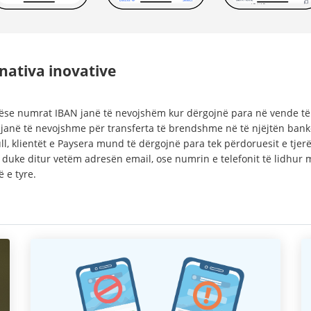
nativa inovative
ëse numrat IBAN janë të nevojshëm kur dërgojnë para në vende të 
 janë të nevojshme për transferta të brendshme në të njëjtën bank
l, klientët e Paysera mund të dërgojnë para tek përdoruesit e tjerë
 duke ditur vetëm adresën email, ose numrin e telefonit të lidhur 
ë e tyre.