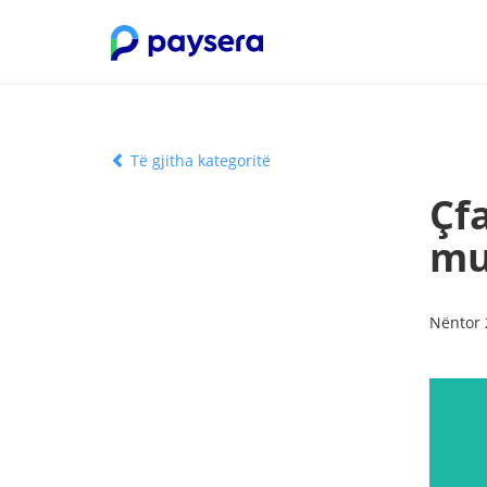
Të gjitha kategoritë
Çf
mu
Nëntor 