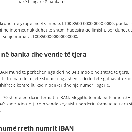
bazë i llogarisë bankare
kruhet në grupe me 4 simbole: LT00 3500 0000 0000 0000, por kur 
i në internet nuk duhet të shtoni hapësira qëllimisht, por duhet t'
i si një numër: LT003500000000000000.
 në banka dhe vende të tjera
BAN mund të përbëhen nga deri në 34 simbole në shtete të tjera,
atë formati do të jetë shumë i ngjashëm - do të ketë gjithashtu kod
 shifrat e kontrollit, kodin bankar dhe një numër llogarie.
th 70 shtete përdorin formatin IBAN. Megjithatë nuk përfshihen SH.
Afrikane, Kina, etj. Këto vende kryesisht përdorin formate të tjera s
.
humë rreth numrit IBAN