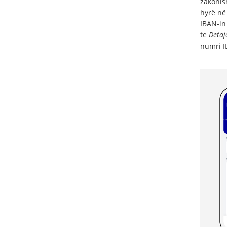
zakonis
hyrë në 
IBAN-in
te
Detaj
numri IB