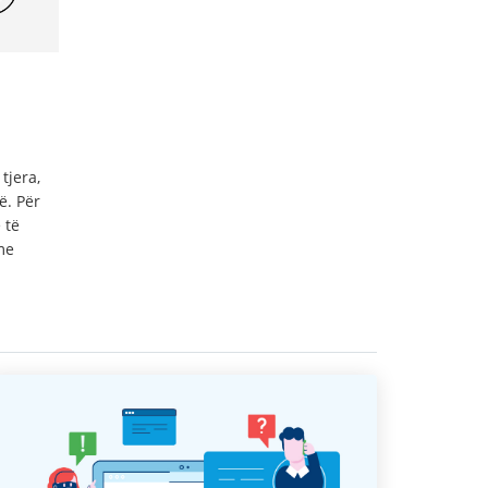
tjera,
ë. Për
 të
me