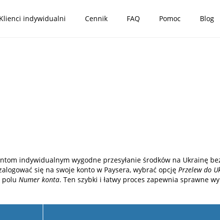
Klienci indywidualni
Cennik
FAQ
Pomoc
Blog
ientom indywidualnym wygodne przesyłanie środków na Ukrainę bez
y zalogować się na swoje konto w Paysera, wybrać opcję
Przelew do U
w polu
Numer konta
. Ten szybki i łatwy proces zapewnia sprawne w