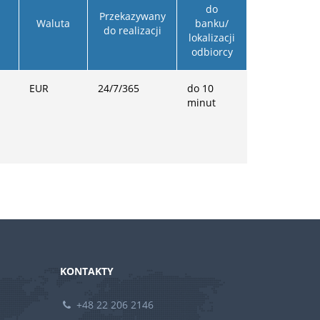
do
Przekazywany
Waluta
banku/
do realizacji
lokalizacji
odbiorcy
EUR
24/7/365
do 10
minut
KONTAKTY
+48 22 206 2146