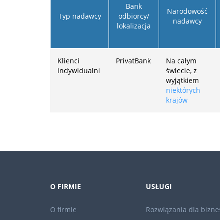
Bank
Narodowość
Typ nadawcy
odbiorcy/
nadawcy
lokalizacja
Klienci
PrivatBank
Na całym
indywidualni
świecie, z
wyjątkiem
niektórych
krajów
O FIRMIE
USŁUGI
O firmie
Rozwiązania dla bizne