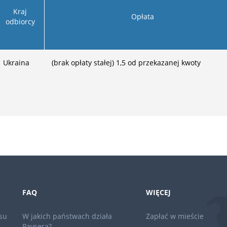
Kraj
Opłata
odbiorcy
Ukraina
(brak opłaty stałej)
1,5
od przekazanej kwoty
FAQ
WIĘCEJ
su
W jakich państwach działa
Zapłać w mieście
Paysera?