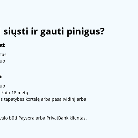
 siųsti ir gauti pinigus?
ti:
tas
muo
:
muo
 kaip 18 metų
 tapatybės kortelę arba pasą (vidinį arba
valo būti Paysera arba PrivatBank klientas.