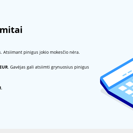
imitai
. Atsiimant pinigus jokio mokesčio nėra.
EUR
. Gavėjas gali atsiimti grynuosius pinigus
R
.