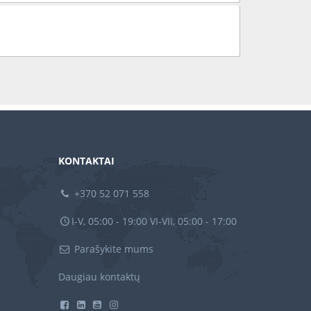
KONTAKTAI
+370 52 071 558
I-V, 05:00 - 19:00 VI-VII, 05:00 - 17:00
Parašykite mums
Daugiau kontaktų