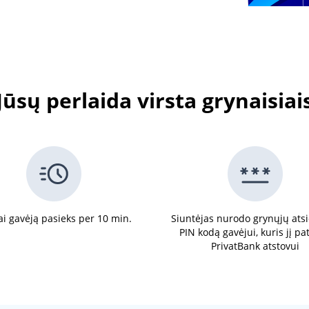
Jūsų perlaida virsta grynaisiai
ai gavėją pasieks per 10 min.
Siuntėjas nurodo grynųjų at
PIN kodą gavėjui, kuris jį pa
PrivatBank atstovui