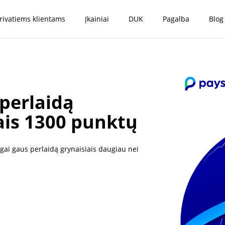
rivatiems klientams
Įkainiai
DUK
Pagalba
Blog
 perlaidą
iais 1300 punktų
augai gaus perlaidą grynaisiais daugiau nei