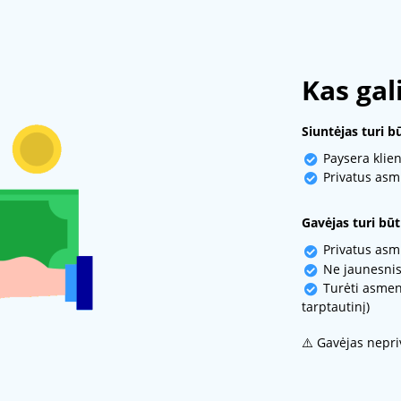
Kas gali
Siuntėjas turi bū
Paysera klien
Privatus as
Gavėjas turi būti
Privatus as
Ne jaunesnis
Turėti asmens
tarptautinį)
⚠️ Gavėjas nepri