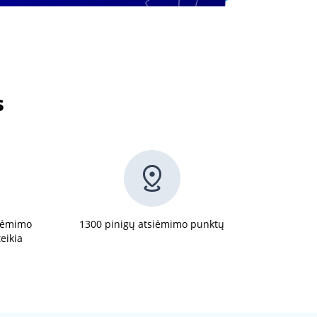
s
siėmimo
1300 pinigų atsiėmimo punktų
teikia