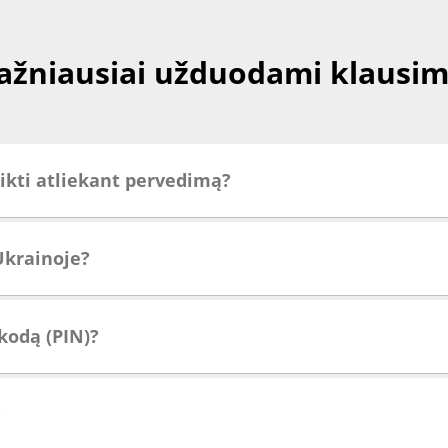
ažniausiai užduodami klausim
eikti atliekant pervedimą?
 Ukrainoje?
kodą (PIN)?
?