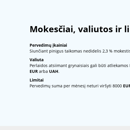
Mokesčiai, valiutos ir l
Pervedimų įkainiai
Siunčiant pinigus taikomas nedidelis 2,3 % mokestis
Valiuta
Perlaidos atsiimant grynaisiais gali būti atliekamos
EUR
arba
UAH
.
Limitai
Pervedimų suma per mėnesį neturi viršyti 8000
EU