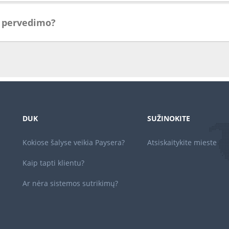
i pervedimo?
DUK
SUŽINOKITE
Kokiose šalyse veikia Paysera?
Atsiskaitykite mieste
Kaip tapti klientu?
Ar nėra sistemos sutrikimų?