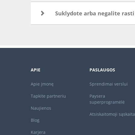
Suklydote arba negalite rast
APIE
PASLAUGOS
Apie įmonę
Sprendimai verslui
Tapkite partneriu
Paysera
superprogramėlė
Naujienos
Atsiskaitomoji sąskaita
Blog
Karjera