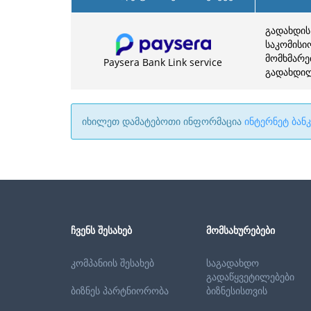
გადახდის
საკომისი
მომხმარე
Paysera Bank Link service
გადახდილი
იხილეთ დამატებოთი ინფორმაცია
ინტერნეტ ბან
ᲩᲕᲔᲜᲡ ᲨᲔᲡᲐᲮᲔᲑ
ᲛᲝᲛᲡᲐᲮᲣᲠᲔᲑᲔᲑᲘ
კომპანიის შესახებ
საგადახდო
გადაწყვეტილებები
ბიზნეს პარტნიორობა
ბიზნესისთვის