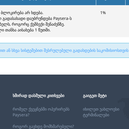
 ბლოკირება არ ხდება.
1
%
ო გადასახადი დაუბრუნდება Paysera-ს
ბელს, როგორც ქეშბექი შენაძენზე.
 თანხა აისახება 1 წუთში.
კით ან სხვა სისტემებით შესრულებული გადახდების საკომისიოსთვის
ᲮᲨᲘᲠᲐᲓ ᲓᲐᲡᲛᲣᲚᲘ ᲙᲘᲗᲮᲕᲔᲑᲘ
ᲒᲐᲘᲒᲔᲗ ᲛᲔᲢᲘ
რომელ ქვეყნებში ოპერირებს
იხილეთ უახლოესი
Paysera?
ტერმინალები
როგორ გავხდე მომხმარებელი?