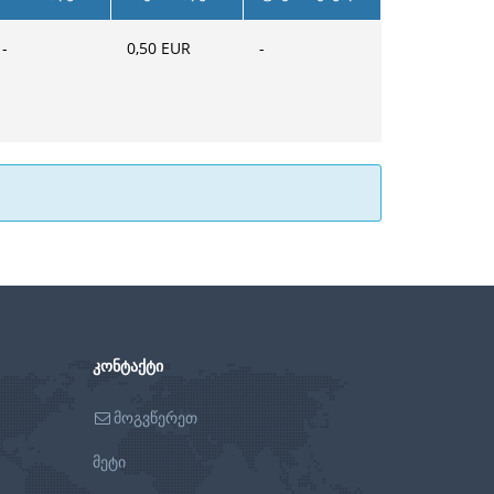
-
0,50
EUR
-
ᲙᲝᲜᲢᲐᲥᲢᲘ
მოგვწერეთ
მეტი