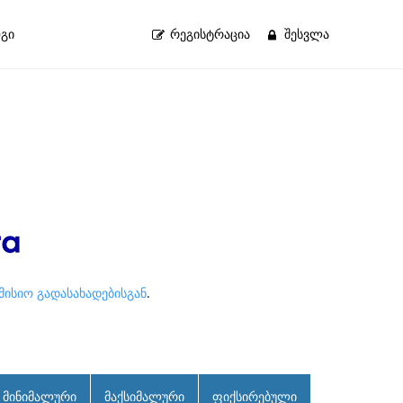
გი
ᲠᲔᲒᲘᲡᲢᲠᲐᲪᲘᲐ
ᲨᲔᲡᲕᲚᲐ
ომისიო გადასახადებისგან
.
მინიმალური
მაქსიმალური
ფიქსირებული