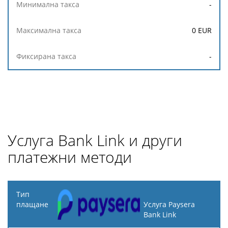
-
0
EUR
-
Услуга Bank Link и други
платежни методи
Тип
плащане
Услуга Paysera
Bank Link