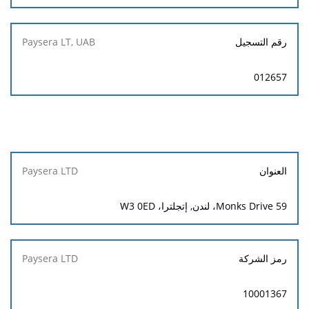
رقم التسجيل
012657
Paysera
العنوان
LTD
59 Monks Drive، لندن, إتجلترا، W3 0ED
رمز الشركة
10001367