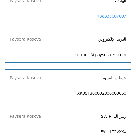
الهاتف
38338607607+
البريد الإلكتروني
support@paysera-ks.com
حساب التسوية
XK051300002300000650
رمز الـ SWIFT
EVIULT2VXXX