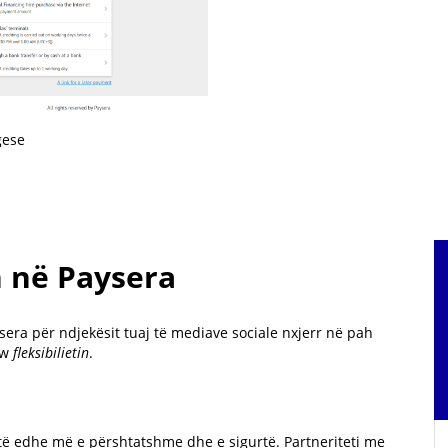
gese
n në Paysera
ra për ndjekësit tuaj të mediave sociale nxjerr në pah
hw
fleksibilietin
.
htë edhe më e përshtatshme dhe e sigurtë. Partneriteti me