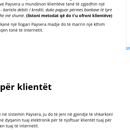
ave Paysera u mundëson klientëve tanë të zgjedhin një
 -
kartela debiti / krediti, duke paguar përmes bankave të tyre
 dhe më shumë.
(listoni metodat që do t'u ofroni klientëve)
 kanë një llogari Paysera madje do të marrin një kthim
qen tonë të internetit.
S
ër klientët
e në sistemin Paysera, ju do të jeni në gjendje të shkarkoni
 dyqanin tuaj elektronik për të njoftuar klientët tuaj për
n tuaj të internetit.