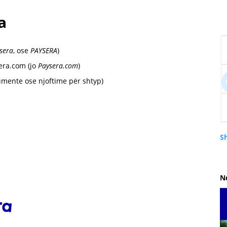
a
sera
, ose
PAYSERA
)
era.com (jo
Paysera.com
)
umente ose njoftime për shtyp)
S
N