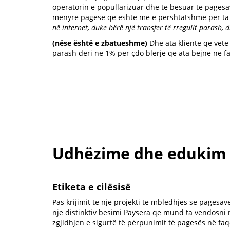
operatorin e popullarizuar dhe të besuar të pages
mënyrë pagese që është më e përshtatshme për ta
në internet, duke bërë një transfer të rregullt parash,
(nëse është e zbatueshme)
Dhe ata klientë që vetë
parash deri në 1% për çdo blerje që ata bëjnë në fa
Udhëzime dhe edukim p
Etiketa e cilësisë
Pas krijimit të një projekti të mbledhjes së pagesav
një distinktiv besimi Paysera që mund ta vendosni në
zgjidhjen e sigurtë të përpunimit të pagesës në faqe