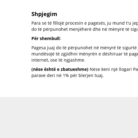
Shpjegim
Para se të fillojë procesin e pagesës, ju mund t'u je
do të përpunohet menjëherë dhe në mënyrë të sigu
Për shembull:
Pagesa juaj do të përpunohet në mënyrë të sigurtë 
mundësojë të zgjidhni mënyrën e dëshiruar të page
internet, ose të ngjashme.
(nëse është e zbatueshme)
Nëse keni një llogari Pa
parave deri në 1% për blerjen tuaj.