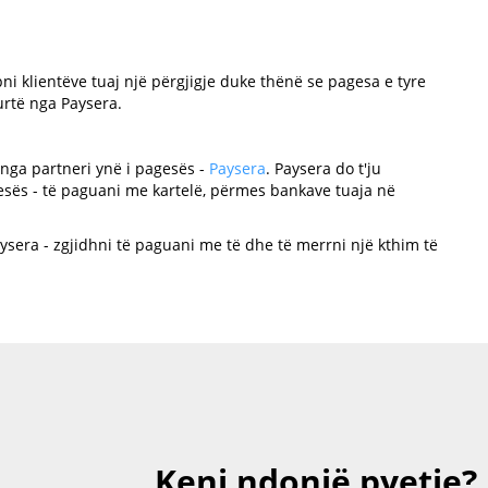
pni klientëve tuaj një përgjigje duke thënë se pagesa e tyre
rtë nga Paysera.
nga partneri ynë i pagesës -
Paysera
. Paysera do t'ju
sës - të paguani me kartelë, përmes bankave tuaja në
ysera - zgjidhni të paguani me të dhe të merrni një kthim të
Keni ndonjë pyetje?