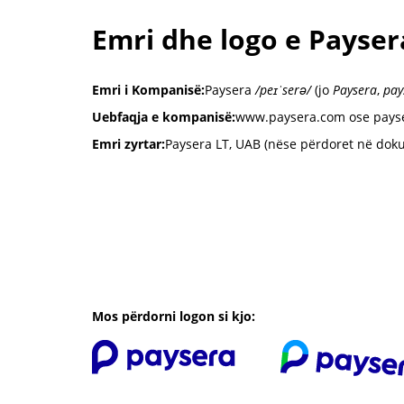
Emri dhe logo e Payser
Emri i Kompanisë:
Paysera
/peɪˈserə/
(jo
Paysera
,
pay
Uebfaqja e kompanisë:
www.paysera.com ose pays
Emri zyrtar:
Paysera LT, UAB (nëse përdoret në dok
Mos përdorni logon si kjo: