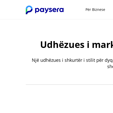
Për Biznese
Udhëzues i mark
Një udhëzues i shkurtër i stilit për d
sh