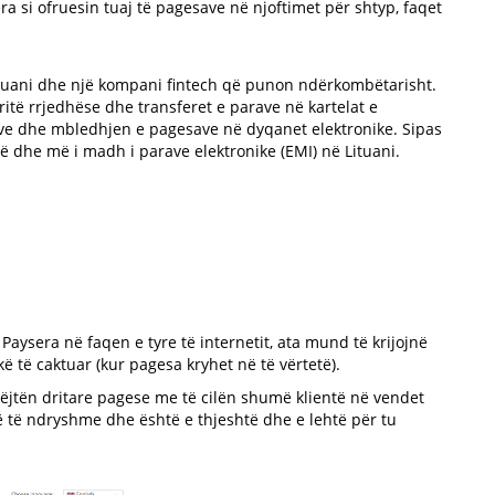
a si ofruesin tuaj të pagesave në njoftimet për shtyp, faqet
tuani dhe një kompani fintech që punon ndërkombëtarisht.
itë rrjedhëse dhe transferet e parave në kartelat e
ve dhe mbledhjen e pagesave në dyqanet elektronike. Sipas
rë dhe më i madh i parave elektronike (EMI) në Lituani.
Paysera në faqen e tyre të internetit, ata mund të krijojnë
kë të caktuar (kur pagesa kryhet në të vërtetë).
jëjtën dritare pagese me të cilën shumë klientë në vendet
ë të ndryshme dhe është e thjeshtë dhe e lehtë për tu