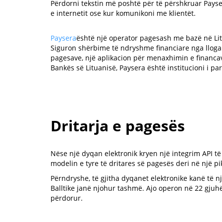
Përdorni tekstin më poshtë për të përshkruar Payser
e internetit ose kur komunikoni me klientët.
Paysera
është një operator pagesash me bazë në Li
Siguron shërbime të ndryshme financiare nga llogar
pagesave, një aplikacion për menaxhimin e financa
Bankës së Lituanisë, Paysera është institucioni i pa
Dritarja e pagesës
Nëse një dyqan elektronik kryen një integrim API të 
modelin e tyre të dritares së pagesës deri në një pi
Përndryshe, të gjitha dyqanet elektronike kanë të n
Balltike janë njohur tashmë. Ajo operon në 22 gjuh
përdorur.