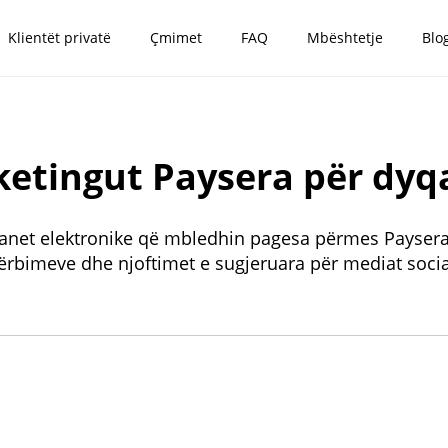
Klientët privatë
Çmimet
FAQ
Mbështetje
Blo
etingut Paysera për dyq
yqanet elektronike që mbledhin pagesa përmes Paysera 
ërbimeve dhe njoftimet e sugjeruara për mediat socia