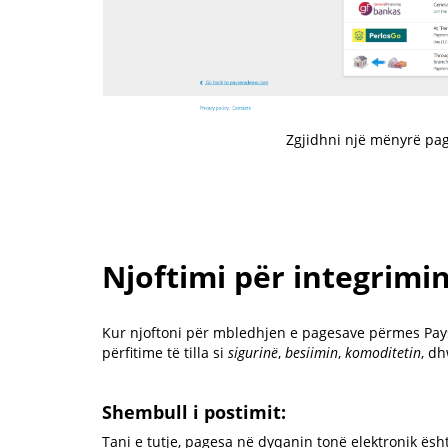
Zgjidhni një mënyrë pa
Njoftimi për integrimi
Kur njoftoni për mbledhjen e pagesave përmes Payse
përfitime të tilla si
sigurinë
,
besiimin
,
komoditetin
, d
Shembull i postimit:
Tani e tutje, pagesa në dyqanin tonë elektronik ës