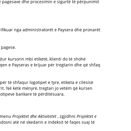
të pagesave dhe procesimin e sigurtë të përpunimit
verifikuar nga administratorët e Paysera dhe pronarët
 pagese.
ur kursorin mbi etiketë, klienti do të shohë
faqen e Payseras e krijuar për tregtarin dhe që shfaq
 të shfaqur logotipet e tyre, etiketa e cilësisë
t. Në këtë mënyrë, tregtari jo vetëm që kursen
otipeve bankare të përditësuara.
në menu
Projektet dhe Aktivitetet
, zgjidhni
Projektet e
dosni atë në skedarin e indeksit të faqes suaj të