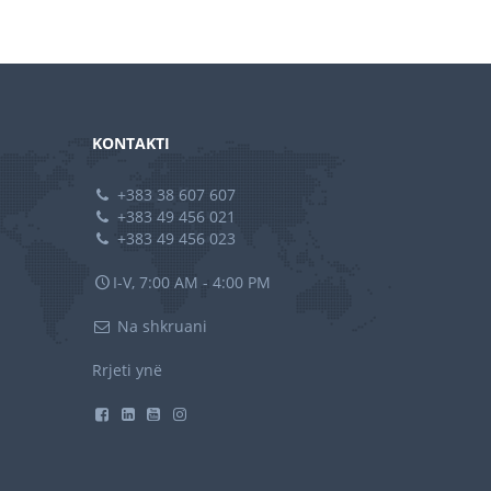
KONTAKTI
+383 38 607 607
+383 49 456 021
+383 49 456 023
I-V, 7:00 AM - 4:00 PM
Na shkruani
Rrjeti ynë