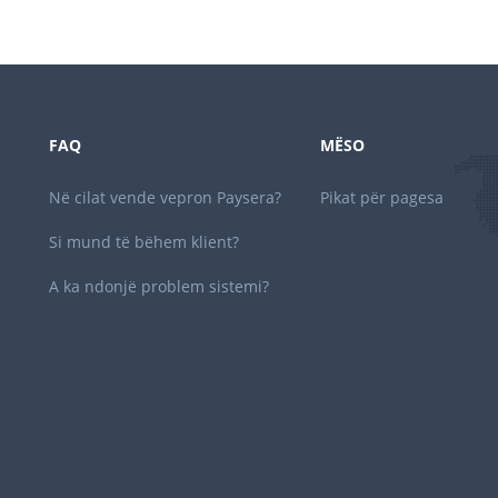
FAQ
MËSO
Në cilat vende vepron Paysera?
Pikat për pagesa
Si mund të bëhem klient?
A ka ndonjë problem sistemi?