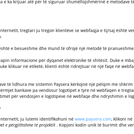
era e ka krijuar atë për të siguruar shumëllojshmërinë e metodave 
nternetit, tregtari ju tregon klientëve se webfaqja e tij/saj është 
n.
tit është e besueshme dhe mund të ofrojë një metodë të pranueshme
apin informacione për dyqanet elektronike të shitësit. Duke e mbajt
duke klikuar në etiketë, klienti është ridrejtuar në një faqe në web
e të lidhura me sistemin Paysera kërkojnë një pëlqim me shkrim për
rmjet bankave pa vendosur logotipet e tyre në webfaqen e tregtari
jtimet për vendosjen e logotipeve në webfaqe dhe ndryshimin e log
?
internetit, ju lutemi identifikohuni në
www.paysera.com
, klikoni 
met e përgjithshme të projektit
. Kopjoni kodin unik të burimit dhe ven