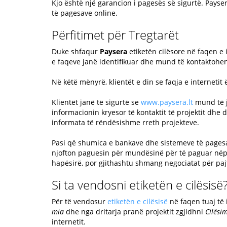
Kjo është një garancion i pagesës së sigurtë. Pays
të pagesave online.
Përfitimet për Tregtarët
Duke shfaqur
Paysera
etiketën cilësore në faqen e i
e faqeve janë identifikuar dhe mund të kontaktohe
Në këtë mënyrë, klientët e din se faqja e interne
Klientët janë të sigurtë se
www.paysera.lt
mund të j
informacionin kryesor të kontaktit të projektit dhe 
informata të rëndësishme rreth projekteve.
Pasi që shumica e bankave dhe sistemeve të pagesav
njofton paguesin për mundësinë për të paguar nëpë
hapësirë, por gjithashtu shmang negociatat për pa
Si ta vendosni etiketën e cilësisë
Për të vendosur
etiketën e cilësisë
në faqen tuaj të 
mia
dhe nga dritarja pranë projektit zgjidhni
Cilësi
internetit.