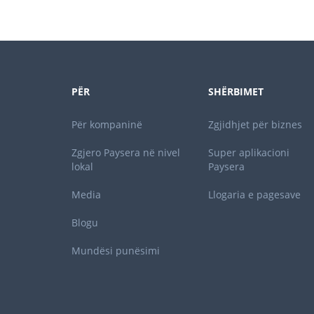
PËR
SHËRBIMET
Për kompaninë
Zgjidhjet për biznes
Zgjero Paysera në nivel
Super aplikacioni
lokal
Paysera
Media
Llogaria e pagesave
Blogu
Mundësi punësimi