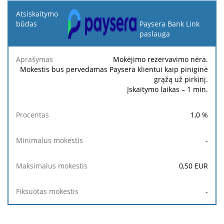
Atsiskaitymo
būdas
Paysera Bank Link
paslauga
Minimalus
Maksimalus
Aprašymas
Procentas
mokestis
mokestis
Mokėjimo rezervavimo nėra.
Mokestis bus pervedamas Paysera klientui kaip piniginė
grąžą už pirkinį.
Įskaitymo laikas – 1 min.
1,0
%
-
0,50
EUR
-