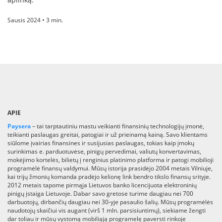
Sausis 2024 • 3 min.
APIE
Paysera
– tai tarptautiniu mastu veikianti finansinių technologijų įmonė,
teikianti paslaugas greitai, patogiai ir už prieinamą kainą. Savo klientams
siūlome įvairias finansines ir susijusias paslaugas, tokias kaip įmokų
surinkimas e. parduotuvėse, pinigų pervedimai, valiutų konvertavimas,
mokėjimo kortelės, bilietų į renginius platinimo platforma ir patogi mobilioji
programėlė finansų valdymui. Mūsų istorija prasidėjo 2004 metais Vilniuje,
kai trijų žmonių komanda pradėjo kelionę link bendro tikslo finansų srityje.
2012 metais tapome pirmąja Lietuvos banko licencijuota elektroninių
pinigų įstaiga Lietuvoje. Dabar savo gretose turime daugiau nei 700
darbuotojų, dirbančių daugiau nei 30-yje pasaulio šalių. Mūsų programėlės
naudotojų skaičiui vis augant (virš 1 mln. parsisiuntimų), siekiame žengti
dar toliau ir mūsų vystomą mobiliąją programelę paversti rinkoje