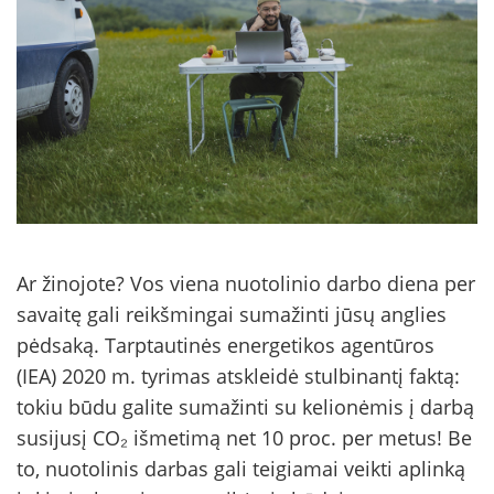
Ar žinojote? Vos viena nuotolinio darbo diena per
savaitę gali reikšmingai sumažinti jūsų anglies
pėdsaką. Tarptautinės energetikos agentūros
(IEA) 2020 m. tyrimas atskleidė stulbinantį faktą:
tokiu būdu galite sumažinti su kelionėmis į darbą
susijusį CO₂ išmetimą net 10 proc. per metus! Be
to, nuotolinis darbas gali teigiamai veikti aplinką