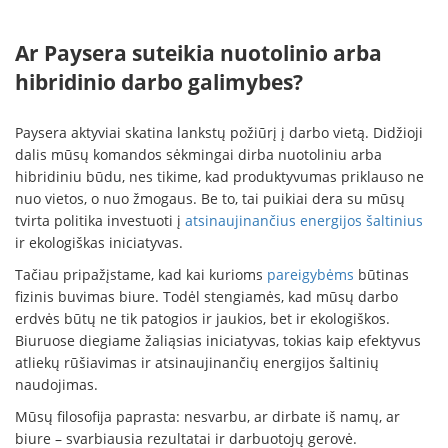
Ar Paysera suteikia nuotolinio arba
hibridinio darbo galimybes?
Paysera aktyviai skatina lankstų požiūrį į darbo vietą. Didžioji
dalis mūsų komandos sėkmingai dirba nuotoliniu arba
hibridiniu būdu, nes tikime, kad produktyvumas priklauso ne
nuo vietos, o nuo žmogaus. Be to, tai puikiai dera su mūsų
tvirta politika investuoti į
atsinaujinančius energijos šaltinius
ir ekologiškas iniciatyvas.
Tačiau pripažįstame, kad kai kurioms
pareigybėms
būtinas
fizinis buvimas biure. Todėl stengiamės, kad mūsų darbo
erdvės būtų ne tik patogios ir jaukios, bet ir ekologiškos.
Biuruose diegiame žaliąsias iniciatyvas, tokias kaip efektyvus
atliekų rūšiavimas ir atsinaujinančių energijos šaltinių
naudojimas.
Mūsų filosofija paprasta: nesvarbu, ar dirbate iš namų, ar
biure – svarbiausia rezultatai ir darbuotojų gerovė.