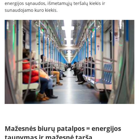
energijos sąnaudos, išmetamųjų teršalų kiekis ir
sunaudojamo kuro kiekis.
Mažesnės biurų patalpos = energijos
taupymas ir mažesnė tarša