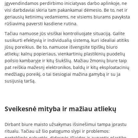
įgyvendindamos perdirbimo iniciatyvas darbo aplinkoje, ne
visi darbdaviai skiria tam pakankamai dėmesio. Be to, net ir
geriausių ketinimų vedamiems, ne visiems biurams pavyksta
rūšiavimą paversti kasdiene rutina.
Tačiau namuose jūs visiškai kontroliuojate situaciją. Galite
susikurti efektyvią ir individualią sistemą, kuri idealiai atitiks
jūsų poreikius. Be to, namuose išvengsite tipiškų biuro
atliekų: kalnų popieriaus, vienkartinių plastikinių puodelių
poilsio kambaryje ir kitų šiukšlių. Mažiau žmonių biure taip
pat reiškia mažesnį elektronikos, baldų ir kitų eksploatacinių
medžiagų poreikį, o tai tiesiogiai mažina gamybą ir su ja
susijusią taršą.
Sveikesnė mityba ir mažiau atliekų
Dirbant biure maisto užsakymas išsinešimui tampa įprastu
ritualu. Tačiau už šio patogumo slypi ir problemos:
perteklinės pakuotės, didesnės išlaidos ir augantis plastiko