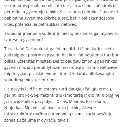
su rimtomis problemomis: oro tarša, triukšmu, spūstimis ir
per dideliu gyventojų tankiu. Šis srautas į didmiesčius ne tik
pablogina gyvenimo kokybę juose, bet ir palieka nuošalyje
kitas, potencialiai patrauklias vietoves.
Tačiau ar įmanoma suderinti miestų teikiamas galimybes su
tvaresniu gyvenimu?
Tikrai taip! Darbuotojai, galėdami dirbti iš bet kurios vietos,
gali taip pat pasirinkti gyventi bet kur. Tai nebūtinai turi būti
pilkas, užterštas miestas. Dėl to daugiau žmonių gali rinktis
gyventi mažiau perpildytuose miestuose ar kaimo vietovėse,
taip tolygiau pasiskirstydami ir mažindami aplinkosauginį
spaudimą miestų centrams.
Šis pokytis leidžia miestams kurti daugiau žaliųjų erdvių,
gerinti oro kokybę, mažinti triukšmo taršą ir didinti biologinę
įvairovę. Puikus pavyzdys – Oslas, Milanas, Barselona,
Niujorkas. Šie miestai investuoja į ekologiškesnę
infrastruktūrą: mažina automobilių eismą, kuria pėsčiųjų
zonas su žaluma ir dviračių takais.