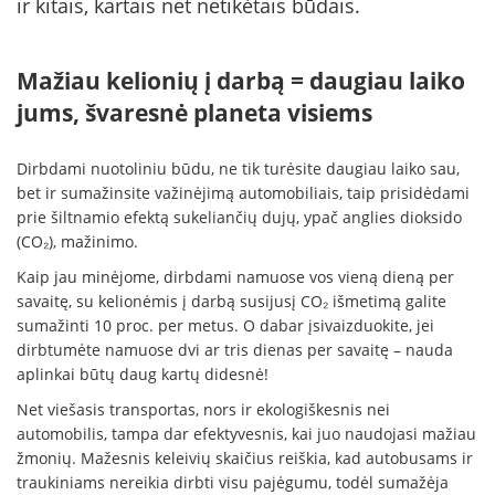
ir kitais, kartais net netikėtais būdais.
Mažiau kelionių į darbą = daugiau laiko
jums, švaresnė planeta visiems
Dirbdami nuotoliniu būdu, ne tik turėsite daugiau laiko sau,
bet ir sumažinsite važinėjimą automobiliais, taip prisidėdami
prie šiltnamio efektą sukeliančių dujų, ypač anglies dioksido
(CO₂), mažinimo.
Kaip jau minėjome, dirbdami namuose vos vieną dieną per
savaitę, su kelionėmis į darbą susijusį CO₂ išmetimą galite
sumažinti 10 proc. per metus. O dabar įsivaizduokite, jei
dirbtumėte namuose dvi ar tris dienas per savaitę – nauda
aplinkai būtų daug kartų didesnė!
Net viešasis transportas, nors ir ekologiškesnis nei
automobilis, tampa dar efektyvesnis, kai juo naudojasi mažiau
žmonių. Mažesnis keleivių skaičius reiškia, kad autobusams ir
traukiniams nereikia dirbti visu pajėgumu, todėl sumažėja