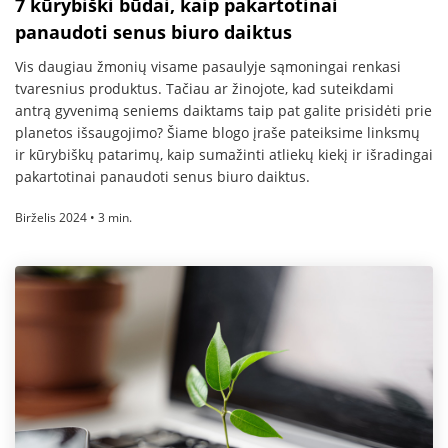
7 kūrybiški būdai, kaip pakartotinai
panaudoti senus biuro daiktus
Vis daugiau žmonių visame pasaulyje sąmoningai renkasi
tvaresnius produktus. Tačiau ar žinojote, kad suteikdami
antrą gyvenimą seniems daiktams taip pat galite prisidėti prie
planetos išsaugojimo? Šiame blogo įraše pateiksime linksmų
ir kūrybiškų patarimų, kaip sumažinti atliekų kiekį ir išradingai
pakartotinai panaudoti senus biuro daiktus.
Birželis 2024 • 3 min.