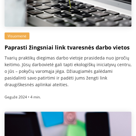
Visuomenė
Paprasti žingsniai link tvaresnės darbo vietos
Tvarių praktikų diegimas darbo vietoje prasideda nuo įpročių
keitimo. Jūsų darbovietė gali tapti ekologiškų iniciatyvų centru,
o jūs – pokyčių varomąja jėga. Džiaugiamės galėdami
pasidalinti savo patirtimi ir padėti jums žengti link
draugiškesnės aplinkai ateities.
Gegužė 2024 • 4 min.