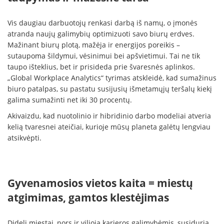
Vis daugiau darbuotojų renkasi darbą iš namų, o įmonės
atranda naujų galimybių optimizuoti savo biurų erdves.
Mažinant biurų plotą, mažėja ir energijos poreikis –
sutaupoma šildymui, vėsinimui bei apšvietimui. Tai ne tik
taupo išteklius, bet ir prisideda prie švaresnės aplinkos.
„Global Workplace Analytics“ tyrimas atskleidė, kad sumažinus
biuro patalpas, su pastatu susijusių išmetamųjų teršalų kiekį
galima sumažinti net iki 30 procentų.
Akivaizdu, kad nuotolinio ir hibridinio darbo modeliai atveria
kelią tvaresnei ateičiai, kurioje mūsų planeta galėtų lengviau
atsikvėpti.
Gyvenamosios vietos kaita = miestų
atgimimas, gamtos klestėjimas
Dideli miestai, nors ir vilioja karjeros galimybėmis, susiduria