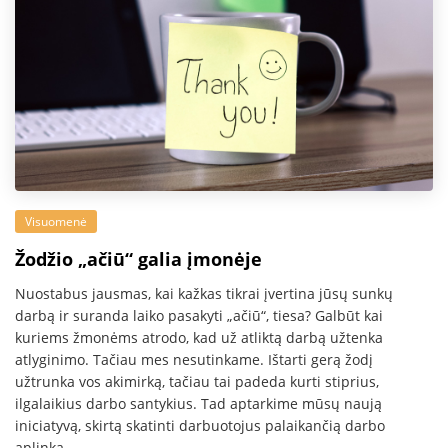
Visuomenė
Žodžio „ačiū“ galia įmonėje
Nuostabus jausmas, kai kažkas tikrai įvertina jūsų sunkų
darbą ir suranda laiko pasakyti „ačiū“, tiesa? Galbūt kai
kuriems žmonėms atrodo, kad už atliktą darbą užtenka
atlyginimo. Tačiau mes nesutinkame. Ištarti gerą žodį
užtrunka vos akimirką, tačiau tai padeda kurti stiprius,
ilgalaikius darbo santykius. Tad aptarkime mūsų naują
iniciatyvą, skirtą skatinti darbuotojus palaikančią darbo
aplinką.