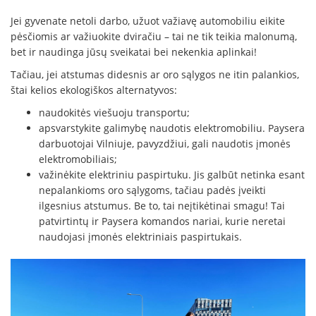
Jei gyvenate netoli darbo, užuot važiavę automobiliu eikite
pėsčiomis ar važiuokite dviračiu – tai ne tik teikia malonumą,
bet ir naudinga jūsų sveikatai bei nekenkia aplinkai!
Tačiau, jei atstumas didesnis ar oro sąlygos ne itin palankios,
štai kelios ekologiškos alternatyvos:
naudokitės viešuoju transportu;
apsvarstykite galimybę naudotis elektromobiliu. Paysera
darbuotojai Vilniuje, pavyzdžiui, gali naudotis įmonės
elektromobiliais;
važinėkite elektriniu paspirtuku. Jis galbūt netinka esant
nepalankioms oro sąlygoms, tačiau padės įveikti
ilgesnius atstumus. Be to, tai neįtikėtinai smagu! Tai
patvirtintų ir Paysera komandos nariai, kurie neretai
naudojasi įmonės elektriniais paspirtukais.