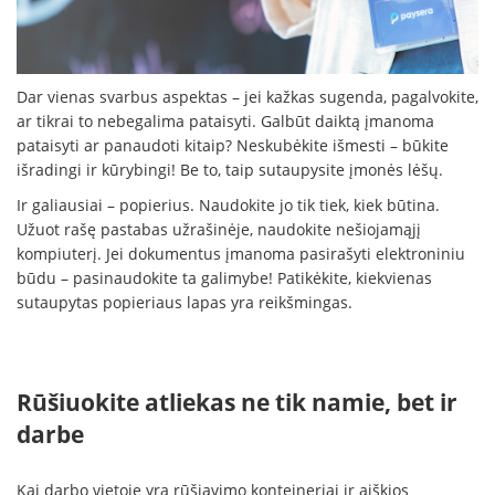
Dar vienas svarbus aspektas – jei kažkas sugenda, pagalvokite,
ar tikrai to nebegalima pataisyti. Galbūt daiktą įmanoma
pataisyti ar panaudoti kitaip? Neskubėkite išmesti – būkite
išradingi ir kūrybingi! Be to, taip sutaupysite įmonės lėšų.
Ir galiausiai – popierius. Naudokite jo tik tiek, kiek būtina.
Užuot rašę pastabas užrašinėje, naudokite nešiojamąjį
kompiuterį. Jei dokumentus įmanoma pasirašyti elektroniniu
būdu – pasinaudokite ta galimybe! Patikėkite, kiekvienas
sutaupytas popieriaus lapas yra reikšmingas.
Rūšiuokite atliekas ne tik namie, bet ir
darbe
Kai darbo vietoje yra rūšiavimo konteineriai ir aiškios