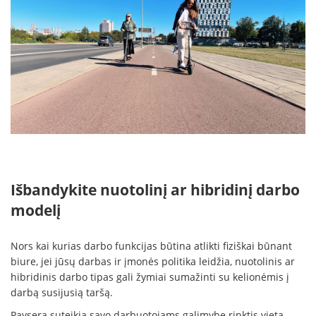
Išbandykite nuotolinį ar hibridinį darbo
modelį
Nors kai kurias darbo funkcijas būtina atlikti fiziškai būnant
biure, jei jūsų darbas ir įmonės politika leidžia, nuotolinis ar
hibridinis darbo tipas gali žymiai sumažinti su kelionėmis į
darbą susijusią taršą.
Paysera suteikia savo darbuotojams galimybę rinktis vietą,