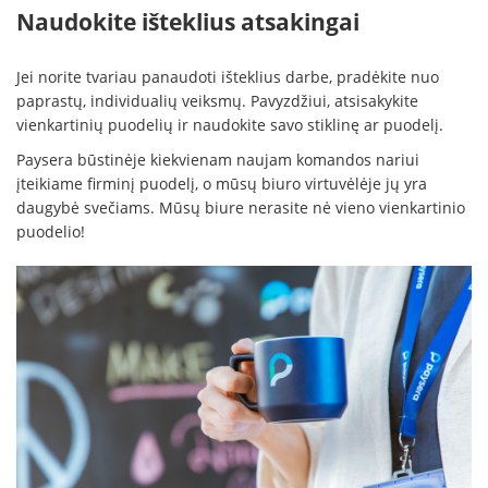
Naudokite išteklius atsakingai
Jei norite tvariau panaudoti išteklius darbe, pradėkite nuo
paprastų, individualių veiksmų. Pavyzdžiui, atsisakykite
vienkartinių puodelių ir naudokite savo stiklinę ar puodelį.
Paysera būstinėje kiekvienam naujam komandos nariui
įteikiame firminį puodelį, o mūsų biuro virtuvėlėje jų yra
daugybė svečiams. Mūsų biure nerasite nė vieno vienkartinio
puodelio!