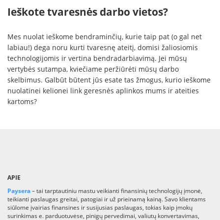
Ieškote tvaresnės darbo vietos?
Mes nuolat ieškome bendraminčių, kurie taip pat (o gal net
labiau!) dega noru kurti tvaresnę ateitį, domisi žaliosiomis
technologijomis ir vertina bendradarbiavimą. Jei mūsų
vertybės sutampa, kviečiame peržiūrėti mūsų darbo
skelbimus. Galbūt būtent jūs esate tas žmogus, kurio ieškome
nuolatinei kelionei link geresnės aplinkos mums ir ateities
kartoms?
APIE
Paysera
– tai tarptautiniu mastu veikianti finansinių technologijų įmonė,
teikianti paslaugas greitai, patogiai ir už prieinamą kainą. Savo klientams
siūlome įvairias finansines ir susijusias paslaugas, tokias kaip įmokų
surinkimas e. parduotuvėse, pinigų pervedimai, valiutų konvertavimas,