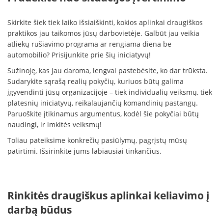
Skirkite šiek tiek laiko išsiaiškinti, kokios aplinkai draugiškos
praktikos jau taikomos jūsų darbovietėje. Galbūt jau veikia
atliekų rūšiavimo programa ar rengiama diena be
automobilio? Prisijunkite prie šių iniciatyvų!
Sužinoję, kas jau daroma, lengvai pastebėsite, ko dar trūksta.
Sudarykite sąrašą realių pokyčių, kuriuos būtų galima
įgyvendinti jūsų organizacijoje – tiek individualių veiksmų, tiek
platesnių iniciatyvų, reikalaujančių komandinių pastangų.
Paruoškite įtikinamus argumentus, kodėl šie pokyčiai būtų
naudingi, ir imkitės veiksmų!
Toliau pateiksime konkrečių pasiūlymų, pagrįstų mūsų
patirtimi. Išsirinkite jums labiausiai tinkančius.
Rinkitės draugiškus aplinkai keliavimo į
darbą būdus