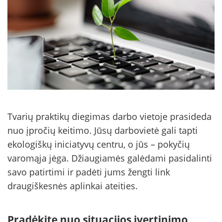
Tvarių praktikų diegimas darbo vietoje prasideda
nuo įpročių keitimo. Jūsų darbovietė gali tapti
ekologiškų iniciatyvų centru, o jūs – pokyčių
varomąja jėga. Džiaugiamės galėdami pasidalinti
savo patirtimi ir padėti jums žengti link
draugiškesnės aplinkai ateities.
Pradėkite nuo situacijos įvertinimo