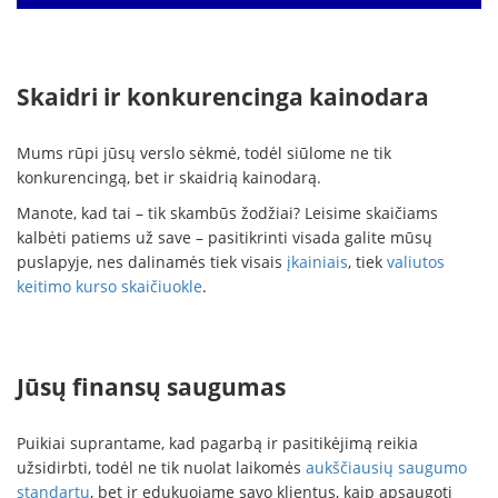
Skaidri ir konkurencinga kainodara
Mums rūpi jūsų verslo sėkmė, todėl siūlome ne tik
konkurencingą, bet ir skaidrią kainodarą.
Manote, kad tai – tik skambūs žodžiai? Leisime skaičiams
kalbėti patiems už save – pasitikrinti visada galite mūsų
puslapyje, nes dalinamės tiek visais
įkainiais
, tiek
valiutos
keitimo kurso skaičiuokle
.
Jūsų finansų saugumas
Puikiai suprantame, kad pagarbą ir pasitikėjimą reikia
užsidirbti, todėl ne tik nuolat laikomės
aukščiausių saugumo
standartų
, bet ir edukuojame savo klientus, kaip apsaugoti