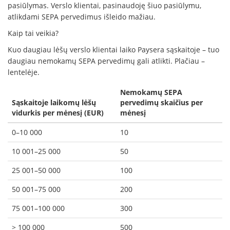
pasiūlymas. Verslo klientai, pasinaudoję šiuo pasiūlymu,
atlikdami SEPA pervedimus išleido mažiau.
Kaip tai veikia?
Kuo daugiau lėšų verslo klientai laiko Paysera sąskaitoje – tuo
daugiau nemokamų SEPA pervedimų gali atlikti. Plačiau –
lentelėje.
Nemokamų SEPA
Sąskaitoje laikomų lėšų
pervedimų skaičius per
vidurkis per mėnesį (EUR)
mėnesį
0–10 000
10
10 001–25 000
50
25 001–50 000
100
50 001–75 000
200
75 001–100 000
300
> 100 000
500