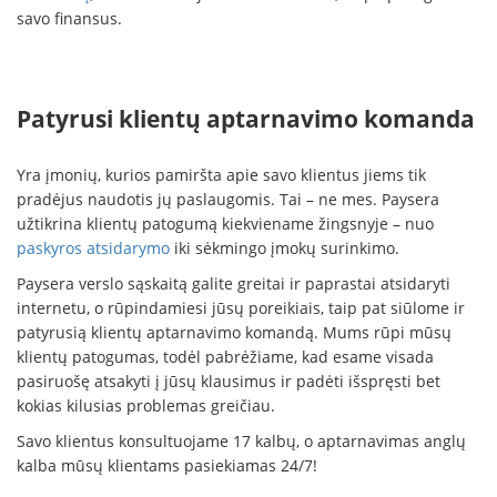
savo finansus.
Patyrusi klientų aptarnavimo komanda
Yra įmonių, kurios pamiršta apie savo klientus jiems tik
pradėjus naudotis jų paslaugomis. Tai – ne mes. Paysera
užtikrina klientų patogumą kiekviename žingsnyje – nuo
paskyros atsidarymo
iki sėkmingo įmokų surinkimo.
Paysera verslo sąskaitą galite greitai ir paprastai atsidaryti
internetu, o rūpindamiesi jūsų poreikiais, taip pat siūlome ir
patyrusią klientų aptarnavimo komandą. Mums rūpi mūsų
klientų patogumas, todėl pabrėžiame, kad esame visada
pasiruošę atsakyti į jūsų klausimus ir padėti išspręsti bet
kokias kilusias problemas greičiau.
Savo klientus konsultuojame 17 kalbų, o aptarnavimas anglų
kalba mūsų klientams pasiekiamas 24/7!