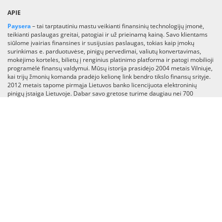
APIE
Paysera
– tai tarptautiniu mastu veikianti finansinių technologijų įmonė,
teikianti paslaugas greitai, patogiai ir už prieinamą kainą. Savo klientams
siūlome įvairias finansines ir susijusias paslaugas, tokias kaip įmokų
surinkimas e. parduotuvėse, pinigų pervedimai, valiutų konvertavimas,
mokėjimo kortelės, bilietų į renginius platinimo platforma ir patogi mobilioji
programėlė finansų valdymui. Mūsų istorija prasidėjo 2004 metais Vilniuje,
kai trijų žmonių komanda pradėjo kelionę link bendro tikslo finansų srityje.
2012 metais tapome pirmąja Lietuvos banko licencijuota elektroninių
pinigų įstaiga Lietuvoje. Dabar savo gretose turime daugiau nei 700
darbuotojų, dirbančių daugiau nei 30-yje pasaulio šalių. Mūsų programėlės
naudotojų skaičiui vis augant (virš 1 mln. parsisiuntimų), siekiame žengti
dar toliau ir mūsų vystomą mobiliąją programelę paversti rinkoje
lyderiaujančia superprogramėle, teikiančia finansų ir gyvenimo būdo
paslaugas visame pasaulyje.
Skaityti daugiau
KATEGORIJOS