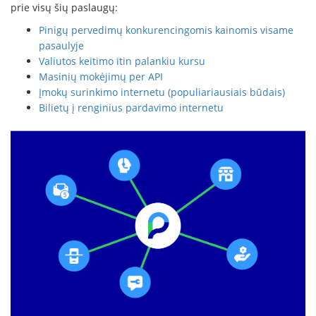
prie visų šių paslaugų:
Pinigų pervedimų konkurencingomis kainomis visame
pasaulyje
Valiutos keitimo itin palankiu kursu
Masinių mokėjimų per API
Įmokų surinkimo internetu (populiariausiais būdais)
Bilietų į renginius pardavimo internetu