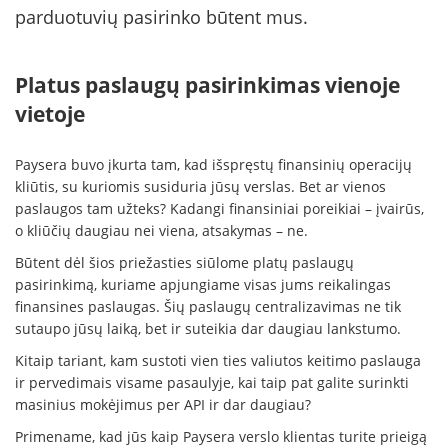
parduotuvių pasirinko būtent mus.
Platus paslaugų pasirinkimas vienoje
vietoje
Paysera buvo įkurta tam, kad išspręstų finansinių operacijų
kliūtis, su kuriomis susiduria jūsų verslas. Bet ar vienos
paslaugos tam užteks? Kadangi finansiniai poreikiai – įvairūs,
o kliūčių daugiau nei viena, atsakymas – ne.
Būtent dėl šios priežasties siūlome platų paslaugų
pasirinkimą, kuriame apjungiame visas jums reikalingas
finansines paslaugas. Šių paslaugų centralizavimas ne tik
sutaupo jūsų laiką, bet ir suteikia dar daugiau lankstumo.
Kitaip tariant, kam sustoti vien ties valiutos keitimo paslauga
ir pervedimais visame pasaulyje, kai taip pat galite surinkti
masinius mokėjimus per API ir dar daugiau?
Primename, kad jūs kaip Paysera verslo klientas turite prieigą