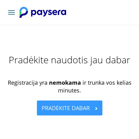
Toggle
navigation
Pradėkite naudotis jau dabar
Registracija yra
nemokama
ir trunka vos kelias
minutes.
PRADĖKITE DABAR