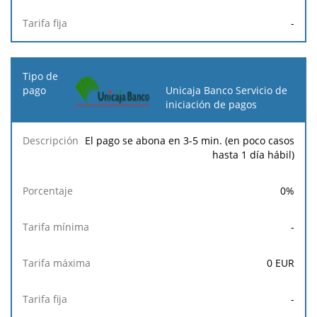
-
Unicaja Banco Servicio de
iniciación de pagos
El pago se abona en 3-5 min. (en poco casos
hasta 1 día hábil)
0
%
-
0
EUR
-