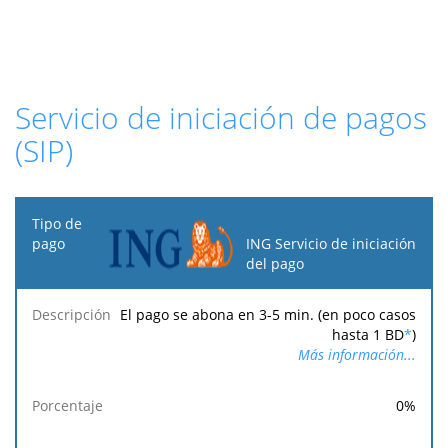
Servicio de iniciación de pagos
(SIP)
Tipo
de
ING Servicio de iniciación
pago
del pago
Tasa
Tasa
Tasa
El pago se abona en 3-5 min. (en poco casos
Descripción
Porcentaje
mínima
máxima
fija
hasta 1 BD
*
)
Más información...
0
%