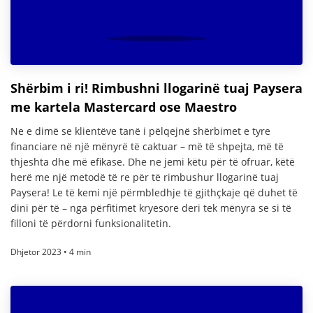
Shërbim i ri! Rimbushni llogarinë tuaj Paysera
me kartela Mastercard ose Maestro
Ne e dimë se klientëve tanë i pëlqejnë shërbimet e tyre
financiare në një mënyrë të caktuar – më të shpejta, më të
thjeshta dhe më efikase. Dhe ne jemi këtu për të ofruar, këtë
herë me një metodë të re për të rimbushur llogarinë tuaj
Paysera! Le të kemi një përmbledhje të gjithçkaje që duhet të
dini për të – nga përfitimet kryesore deri tek mënyra se si të
filloni të përdorni funksionalitetin.
Dhjetor 2023 • 4 min