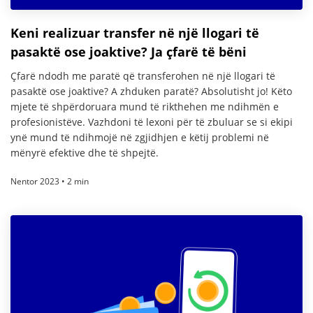
Keni realizuar transfer në një llogari të
pasaktë ose joaktive? Ja çfarë të bëni
Çfarë ndodh me paratë që transferohen në një llogari të
pasaktë ose joaktive? A zhduken paratë? Absolutisht jo! Këto
mjete të shpërdoruara mund të rikthehen me ndihmën e
profesionistëve. Vazhdoni të lexoni për të zbuluar se si ekipi
ynë mund të ndihmojë në zgjidhjen e këtij problemi në
mënyrë efektive dhe të shpejtë.
Nentor 2023 • 2 min