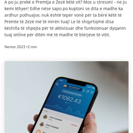
A po ju prekë e Premtja e Zezë këtë vit? Mos u stresoni - ne ju
kemi kthyer! Edhe nëse sapo po kuptoni se dita e madhe ka
ardhur pothuajse, nuk është tepër vonë për ta bërë këtë të
Premte të Zezë më të mirën tuaj! Le të shqyrtojmë disa
këshilla të shpejta për të aktivizuar dhe funksionuar dyqanin
tuaj online për ditën më të madhe të blerjeve të vitit.
Nentor 2023 •2 min