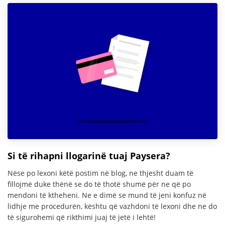
Si të rihapni llogarinë tuaj Paysera?
Nëse po lexoni këtë postim në blog, ne thjesht duam të
fillojmë duke thënë se do të thotë shumë për ne që po
mendoni të ktheheni. Ne e dimë se mund të jeni konfuz në
lidhje me procedurën, kështu që vazhdoni të lexoni dhe ne do
të sigurohemi që rikthimi juaj të jetë i lehtë!