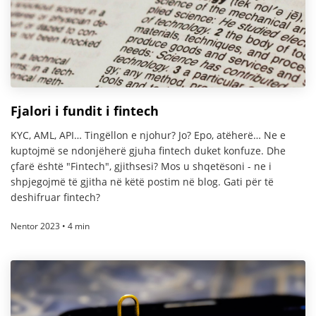
Fjalori i fundit i fintech
KYC, AML, API… Tingëllon e njohur? Jo? Epo, atëherë… Ne e
kuptojmë se ndonjëherë gjuha fintech duket konfuze. Dhe
çfarë është "Fintech", gjithsesi? Mos u shqetësoni - ne i
shpjegojmë të gjitha në këtë postim në blog. Gati për të
deshifruar fintech?
Nentor 2023 • 4 min