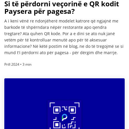
Si të përdorni veçorinë e QR kodit
Paysera për pagesa?
A i keni vënë re ndonjëherë modelet katrore që ngjajnë me
barkode të shpërndara nëpër restorante apo qendra
tregtare? Ata quhen QR kode. Por a e dini se ato nuk janë
vetëm për të kontrolluar menutë apo për të aksesuar
informacione? Në këtë postim në blog, ne do të tregojmë se si
mund t'i përdorni ato për pagesa - për dërgim dhe marrje.
Prill 2024 • 3 min