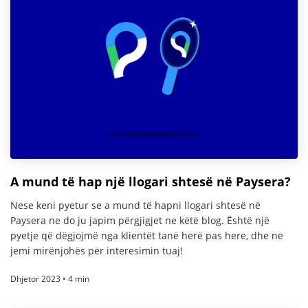
A mund të hap një llogari shtesë në Paysera?
Nese keni pyetur se a mund të hapni llogari shtesë në
Paysera ne do ju japim përgjigjet ne këtë blog. Është një
pyetje që dëgjojmë nga klientët tanë herë pas here, dhe ne
jemi mirënjohës për interesimin tuaj!
Dhjetor 2023 • 4 min