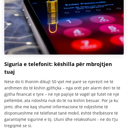
Siguria e telefonit: këshilla për mbrojtjen
tuaj
Nëse do ti thonim dikujt 50 vjet më parë se njerëzit në të
ardhmen do të kishin gjithçka – nga orët për alarm deri te të
gjitha financat e tyre – në një pajisje të vogël që futet në një
pëllëmbë, ata ndoshta nuk do të na kishin besuar. Por ja ku
jemi, dhe me kaq shumë informacione të ndjeshme të
disponueshme në telefonat tanë mobil, është thelbësore të
garantojmë sigurinë e tij. Uluni dhe relaksohuni - ne do t'ju
tregojmë se si.