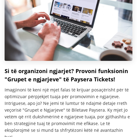
Si të organizoni ngjarjet? Provoni funksionin
"Grupet e ngjarjeve" të Paysera Tickets!
Imagjinoni të keni një mjet falas të krijuar posaçërisht për të
optimizuar përpjekjet tuaja për promovimin e ngjarjeve.
Intriguese, apo jo? Ne jemi të lumtur të ndajmë detaje rreth
veçorisë "Grupet e Ngjarjeve" të Biletave Paysera. Ky mjet jo
vetëm që rrit dukshmërinë e ngjarjeve tuaja, por gjithashtu e
bën strategjinë tuaj të promovimit më efikase. Le të
eksplorojmë se si mund ta shfrytëzoni këtë në avantazhin
tuaj.