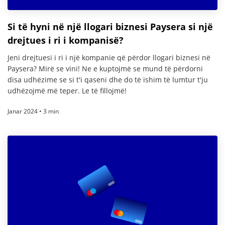
Si të hyni në një llogari biznesi Paysera si një
drejtues i ri i kompanisë?
Jeni drejtuesi i ri i një kompanie që përdor llogari biznesi në
Paysera? Mirë se vini! Ne e kuptojmë se mund të përdorni
disa udhëzime se si t'i qaseni dhe do të ishim të lumtur t'ju
udhëzojmë më teper. Le të fillojmë!
Janar 2024 • 3 min