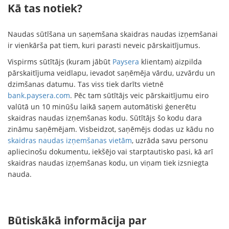
Kā tas notiek?
Naudas sūtīšana un saņemšana skaidras naudas izņemšanai
ir vienkārša pat tiem, kuri parasti neveic pārskaitījumus.
Vispirms sūtītājs (kuram jābūt
Paysera
klientam) aizpilda
pārskaitījuma veidlapu, ievadot saņēmēja vārdu, uzvārdu un
dzimšanas datumu. Tas viss tiek darīts vietnē
bank.paysera.com
. Pēc tam sūtītājs veic pārskaitījumu eiro
valūtā un 10 minūšu laikā saņem automātiski ģenerētu
skaidras naudas izņemšanas kodu. Sūtītājs šo kodu dara
zināmu saņēmējam. Visbeidzot, saņēmējs dodas uz kādu no
skaidras naudas izņemšanas vietām
, uzrāda savu personu
apliecinošu dokumentu, iekšējo vai starptautisko pasi, kā arī
skaidras naudas izņemšanas kodu, un viņam tiek izsniegta
nauda.
Būtiskākā informācija par