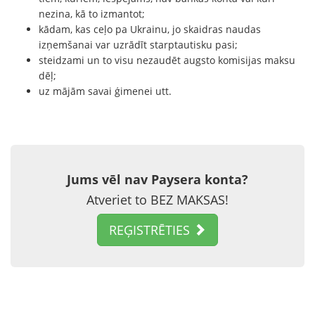
nezina, kā to izmantot;
kādam, kas ceļo pa Ukrainu, jo skaidras naudas
izņemšanai var uzrādīt starptautisku pasi;
steidzami un to visu nezaudēt augsto komisijas maksu
dēļ;
uz mājām savai ģimenei utt.
Jums vēl nav Paysera konta?
Atveriet to BEZ MAKSAS!
REĢISTRĒTIES