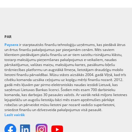
PAR
Paysera
ir starptautisks finanšu tehnoloģiju uzņēmums, kas piedāvā ātrus
un ērtus finanšu pakalpojumus par pieejamām cenām. Mēs saviem
klientiem piedāvājam plašu finanšu un ar tiem saistītu risinājumu klāstu,
tostarp maksājumu pieņemšanas pakalpojumus e-veikaliem, naudas
pārskaitījumus, valūtas maiņu, maksājumu kartes, pasākumu biļešu
tirdzniecības platformu un augstākā līmeņa, lietotājam draudzīgu mobilo
lietotni finanšu pārvaldībai. Mūsu stāsts aizsākās 2004. gadā Viļņā, kad trīs
cilvēku komanda uzsāka ceļojumu uz kopīgu mērķi finanšu nozarē. 2012.
gadā mēs kļuvām par pirmo elektroniskās naudas iestādi Lietuvā, kas
saņēmusi Lietuvas Bankas licenci. Šodien mēs esam 700 darbinieku
komanda, kas darbojas 30 pasaules valstīs. Ar vairāk nekā miljons lietotnes
lejupielāžu un augošu lietotāju bāzi mēs esam apņēmušies pārkāpt
robežas un pārveidot mūsu lietotni par nozarē vadošo superlietotni,
sniedzot finanšu un dzīvesveida pakalpojumus visā pasaulē.
Lasīt vairāk