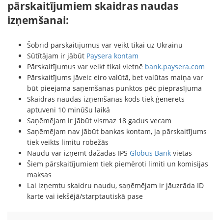
pārskaitījumiem skaidras naudas
izņemšanai:
Šobrīd pārskaitījumus var veikt tikai uz Ukrainu
Sūtītājam ir jābūt
Paysera kontam
Pārskaitījumus var veikt tikai vietnē
bank.paysera.com
Pārskaitījums jāveic eiro valūtā, bet valūtas maiņa var
būt pieejama saņemšanas punktos pēc pieprasījuma
Skaidras naudas izņemšanas kods tiek ģenerēts
aptuveni 10 minūšu laikā
Saņēmējam ir jābūt vismaz 18 gadus vecam
Saņēmējam nav jābūt bankas kontam, ja pārskaitījums
tiek veikts limitu robežās
Naudu var izņemt dažādās IPS
Globus Bank
vietās
Šiem pārskaitījumiem tiek piemēroti limiti un komisijas
maksas
Lai izņemtu skaidru naudu, saņēmējam ir jāuzrāda ID
karte vai iekšējā/starptautiskā pase