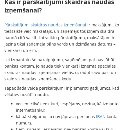
Kas ir pārskaitījumi skaidras naudas
izņemšanai?
Pārskaitījumi skaidras naudas izņemšanai
ir maksājumi, ko
tiešsaistē veic maksātājs, un saņēmējs tos izņem skaidrā
naudā citā valstī. Lai veiktu pārskaitījumu, maksātājam ir
jāzina tikai saņēmēja pilns vārds un dzimšanas datums –
vienkārši un ērti.
Lai izmantotu šo pakalpojumu, saņēmējam pat nav jābūt
bankas kontam, jo nauda tiek vienkārši izņemta speciālās
skaidras naudas izņemšanas vietās, uzrādot savu pasi un
skaidras naudas izņemšanas kodu.
Tāpēc šāda veida pārskaitījumi ir piemēroti gadījumos, kad
vēlaties nosūtīt naudu:
veciem cilvēkiem, kuri, iespējams, nezina, kā izmantot
internetbanku;
kā pārsteigumu, jo nav jāprasa personas
IBAN
konta
numurs;
tiem, kuriem, iespējams, nav bankas konta vai kuri