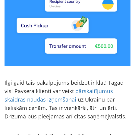
Ilgi gaidītais pakalpojums beidzot ir klāt! Tagad
visi Paysera klienti var veikt
pārskaitījumus
skaidras naudas izņemšanai
uz Ukrainu par
lieliskām cenām. Tas ir vienkārši, ātri un ērti.
Drīzumā būs pieejamas arī citas saņēmējvalstis.