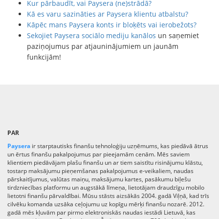
Kur pārbaudīt, vai Paysera (ne)strādā?
Kā es varu sazināties ar Paysera klientu atbalstu?
Kāpēc mans Paysera konts ir bloķēts vai ierobežots?
Sekojiet Paysera sociālo mediju kanālos
un saņemiet
paziņojumus par atjauninājumiem un jaunām
funkcijām!
PAR
Paysera
ir starptautisks finanšu tehnoloģiju uzņēmums, kas piedāvā ātrus
un ērtus finanšu pakalpojumus par pieejamām cenām. Mēs saviem
klientiem piedāvājam plašu finanšu un ar tiem saistītu risinājumu klāstu,
tostarp maksājumu pieņemšanas pakalpojumus e-veikaliem, naudas
pārskaitījumus, valūtas maiņu, maksājumu kartes, pasākumu biļešu
tirdzniecības platformu un augstākā līmeņa, lietotājam draudzīgu mobilo
lietotni finanšu pārvaldībai. Mūsu stāsts aizsākās 2004. gadā Viļņā, kad trīs
cilvēku komanda uzsāka ceļojumu uz kopīgu mērķi finanšu nozarē. 2012.
gadā mēs kļuvām par pirmo elektroniskās naudas iestādi Lietuvā, kas