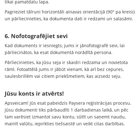
tikai pamatdatu lapa.
Pagrieziet tālruni horizontāli ainavas orientācijā (90° pa kreisi)
un pārliecinieties, ka dokumenta dati ir redzami un salasāmi.
6. Nofotografējiet sevi
Kad dokuments ir iesniegts, jums ir jānofotografē sevi, lai
pārliecinātos, ka esat dokumentā norādītā persona.
Pārliecinieties, ka jūsu seja ir skaidri redzama un novietota
rāmī. Fotoattēlā jums ir jābūt vienam, kā arī bez cepures,
saulesbrillēm vai citiem priekšmetiem, kas aizsedz seju.
Jūsu konts ir atvērts!
Apsveicam! Jūs esat pabeidzis Paysera reģistrācijas procesu.
Jūsu dokumenti tiks pārbaudīti 1 darbadienas laikā, un pēc
tam varēsiet izmantot savu kontu, sūtīt un saņemt naudu,
mainīt valūtu, iepirkties tiešsaistē un veikt citas darbības.