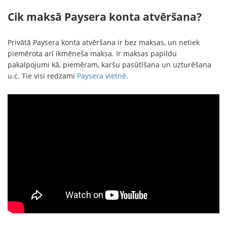
Cik maksā Paysera konta atvēršana?
Privātā Paysera konta atvēršana ir bez maksas, un netiek
piemērota arī ikmēneša maksa. Ir maksas papildu
pakalpojumi kā, piemēram, karšu pasūtīšana un uzturēšana
u.c. Tie visi redzami
Paysera vietnē
.