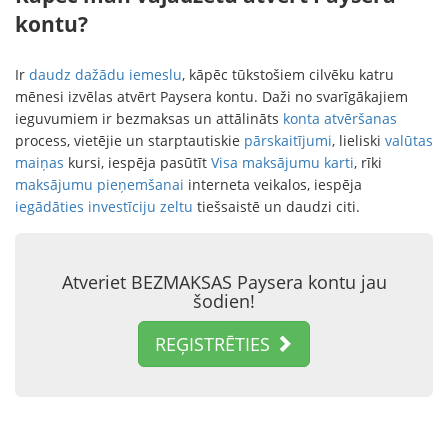
kontu?
Ir
daudz dažādu iemeslu
, kāpēc tūkstošiem cilvēku katru
mēnesi izvēlas atvērt Paysera kontu. Daži no svarīgākajiem
ieguvumiem ir bezmaksas un attālināts
konta atvēršanas
process, vietējie un starptautiskie
pārskaitījumi
, lieliski
valūtas
maiņas
kursi, iespēja pasūtīt
Visa maksājumu karti
, rīki
maksājumu pieņemšanai
interneta veikalos, iespēja
iegādāties investīciju zeltu
tiešsaistē un daudzi citi.
Atveriet BEZMAKSAS Paysera kontu jau
šodien!
REĢISTRĒTIES