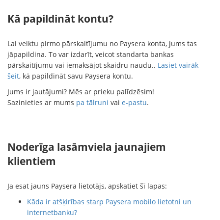
Kā papildināt kontu?
Lai veiktu pirmo pārskaitījumu no Paysera konta, jums tas
jāpapildina. To var izdarīt, veicot standarta bankas
pārskaitījumu vai iemaksājot skaidru naudu..
Lasiet vairāk
šeit
, kā papildināt savu Paysera kontu.
Jums ir jautājumi? Mēs ar prieku palīdzēsim!
Sazinieties ar mums
pa tālruni
vai
e-pastu
.
Noderīga lasāmviela jaunajiem
klientiem
Ja esat jauns Paysera lietotājs, apskatiet šī lapas:
Kāda ir atšķirības starp Paysera mobilo lietotni un
internetbanku?