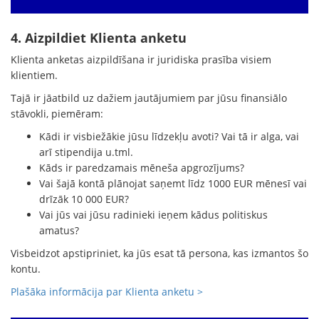
4. Aizpildiet Klienta anketu
Klienta anketas aizpildīšana ir juridiska prasība visiem
klientiem.
Tajā ir jāatbild uz dažiem jautājumiem par jūsu finansiālo
stāvokli, piemēram:
Kādi ir visbiežākie jūsu līdzekļu avoti? Vai tā ir alga, vai
arī stipendija u.tml.
Kāds ir paredzamais mēneša apgrozījums?
Vai šajā kontā plānojat saņemt līdz 1000 EUR mēnesī vai
drīzāk 10 000 EUR?
Vai jūs vai jūsu radinieki ieņem kādus politiskus
amatus?
Visbeidzot apstipriniet, ka jūs esat tā persona, kas izmantos šo
kontu.
Plašāka informācija par Klienta anketu >