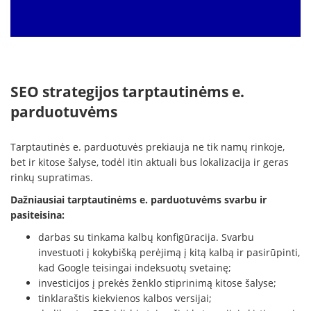
SEO strategijos tarptautinėms e.
parduotuvėms
Tarptautinės e. parduotuvės prekiauja ne tik namų rinkoje,
bet ir kitose šalyse, todėl itin aktuali bus lokalizacija ir geras
rinkų supratimas.
Dažniausiai tarptautinėms e. parduotuvėms svarbu ir
pasiteisina:
darbas su tinkama kalbų konfigūracija. Svarbu
investuoti į kokybišką perėjimą į kitą kalbą ir pasirūpinti,
kad Google teisingai indeksuotų svetainę;
investicijos į prekės ženklo stiprinimą kitose šalyse;
tinklaraštis kiekvienos kalbos versijai;