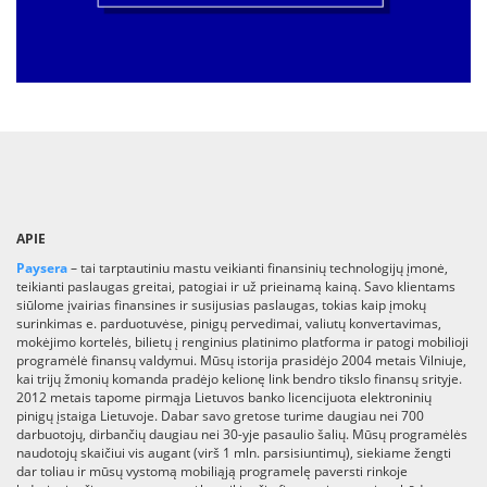
APIE
Paysera
– tai tarptautiniu mastu veikianti finansinių technologijų įmonė,
teikianti paslaugas greitai, patogiai ir už prieinamą kainą. Savo klientams
siūlome įvairias finansines ir susijusias paslaugas, tokias kaip įmokų
surinkimas e. parduotuvėse, pinigų pervedimai, valiutų konvertavimas,
mokėjimo kortelės, bilietų į renginius platinimo platforma ir patogi mobilioji
programėlė finansų valdymui. Mūsų istorija prasidėjo 2004 metais Vilniuje,
kai trijų žmonių komanda pradėjo kelionę link bendro tikslo finansų srityje.
2012 metais tapome pirmąja Lietuvos banko licencijuota elektroninių
pinigų įstaiga Lietuvoje. Dabar savo gretose turime daugiau nei 700
darbuotojų, dirbančių daugiau nei 30-yje pasaulio šalių. Mūsų programėlės
naudotojų skaičiui vis augant (virš 1 mln. parsisiuntimų), siekiame žengti
dar toliau ir mūsų vystomą mobiliąją programelę paversti rinkoje