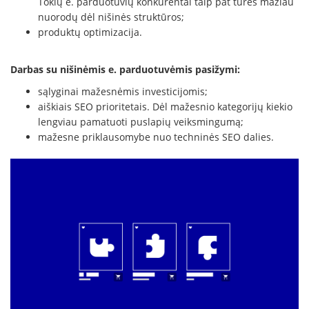
Tokių e. parduotuvių konkurentai taip pat turės mažiau
nuorodų dėl nišinės struktūros;
produktų optimizacija.
Darbas su nišinėmis e. parduotuvėmis pasižymi:
sąlyginai mažesnėmis investicijomis;
aiškiais SEO prioritetais. Dėl mažesnio kategorijų kiekio
lengviau pamatuoti puslapių veiksmingumą;
mažesne priklausomybe nuo techninės SEO dalies.