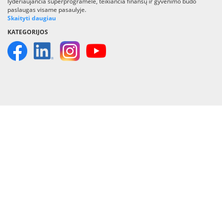
lyderiaujančia superprogramėle, teikiančia finansų ir gyvenimo būdo
paslaugas visame pasaulyje.
Skaityti daugiau
KATEGORIJOS