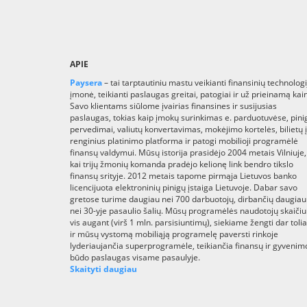
APIE
Paysera
– tai tarptautiniu mastu veikianti finansinių technologi
įmonė, teikianti paslaugas greitai, patogiai ir už prieinamą kai
Savo klientams siūlome įvairias finansines ir susijusias
paslaugas, tokias kaip įmokų surinkimas e. parduotuvėse, pini
pervedimai, valiutų konvertavimas, mokėjimo kortelės, bilietų į
renginius platinimo platforma ir patogi mobilioji programėlė
finansų valdymui. Mūsų istorija prasidėjo 2004 metais Vilniuje,
kai trijų žmonių komanda pradėjo kelionę link bendro tikslo
finansų srityje. 2012 metais tapome pirmąja Lietuvos banko
licencijuota elektroninių pinigų įstaiga Lietuvoje. Dabar savo
gretose turime daugiau nei 700 darbuotojų, dirbančių daugiau
nei 30-yje pasaulio šalių. Mūsų programėlės naudotojų skaičiu
vis augant (virš 1 mln. parsisiuntimų), siekiame žengti dar toli
ir mūsų vystomą mobiliąją programelę paversti rinkoje
lyderiaujančia superprogramėle, teikiančia finansų ir gyvenim
būdo paslaugas visame pasaulyje.
Skaityti daugiau