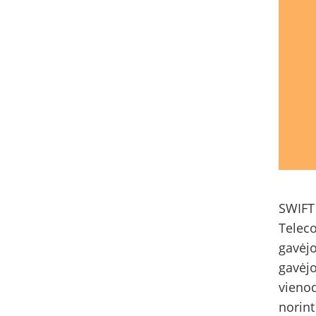
SWIFT 
Telec
gavėjo
gavėjo
vienod
norint