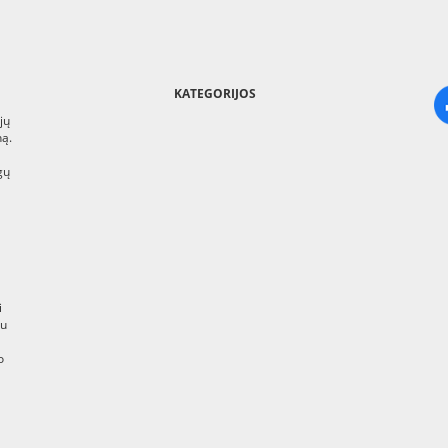
KATEGORIJOS
jų
ną.
gų
i
au
o