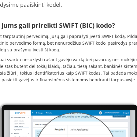
ysime paaiškinti kodėl.
jums gali prireikti SWIFT (BIC) kodo?
t tarptautinį pervedimą, jūsų gali paprašyti įvesti SWIFT kodą. Pild
tinio pervedimo formą, bet nenurodžius SWIFT kodo, pasirodys pr
idą su prašymu įvesti šį kodą.
abai svarbu nesuklysti rašant gavėjo vardą bei pavardę, nes mokėjim
elstas būtent dėl tokių klaidų, tačiau, tiesą sakant, bankinės siste
sia žiūri į tokius identifikatorius kaip SWIFT kodas. Tai padeda mo
u pasiekti gavėjus ir finansinėms sistemoms bendrauti tarpusavyje.