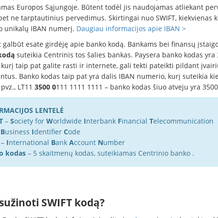
mas Europos Sąjungoje. Būtent todėl jis naudojamas atliekant pe
bet ne tarptautinius pervedimus. Skirtingai nuo SWIFT, kiekvienas k
vo unikalų IBAN numerį.
Daugiau informacijos apie IBAN >
t galbūt esate girdėję apie banko kodą. Bankams bei finansų įstai
kodą
suteikia Centrinis tos šalies bankas. Paysera banko kodas yra
 kurį taip pat galite rasti ir internete, gali tekti pateikti pildant įvair
tus. Banko kodas taip pat yra dalis IBAN numerio, kurį suteikia ki
pvz., LT11
3500 0
111 1111 1111 – banko kodas šiuo atveju yra 3500
RMACIJOS LENTELĖ
FT
–
S
ociety for
W
orldwide
I
nterbank
F
inancial
T
elecommunication
–
B
usiness
I
dentifier
C
ode
–
I
nternational
B
ank
A
ccount
N
umber
o kodas
– 5 skaitmenų kodas, suteikiamas Centrinio banko .
 sužinoti SWIFT kodą?