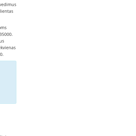
rvedimus
lientas
goms
 35000.
ius
ekvienas
0.