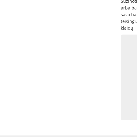
Sužinot
arba ban
savo ba
teisingi
klaidų.