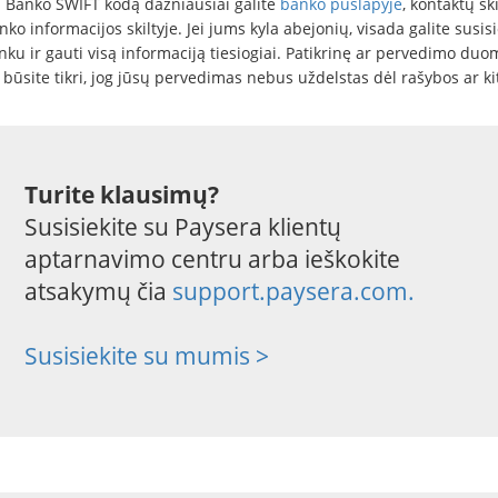
i Banko SWIFT kodą dažniausiai galite
banko puslapyje
, kontaktų ski
ko informacijos skiltyje. Jei jums kyla abejonių, visada galite susisi
nku ir gauti visą informaciją tiesiogiai. Patikrinę ar pervedimo du
, būsite tikri, jog jūsų pervedimas nebus uždelstas dėl rašybos ar ki
Turite klausimų?
Susisiekite su Paysera klientų
aptarnavimo centru arba ieškokite
atsakymų čia
support.paysera.com.
Susisiekite su mumis >