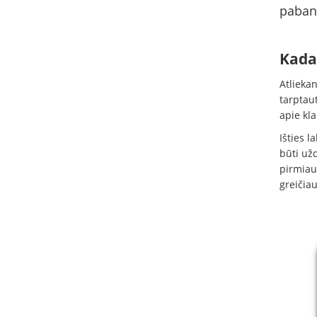
paband
Kada 
Atliekan
tarptau
apie kla
Išties l
būti užd
pirmiau
greičia