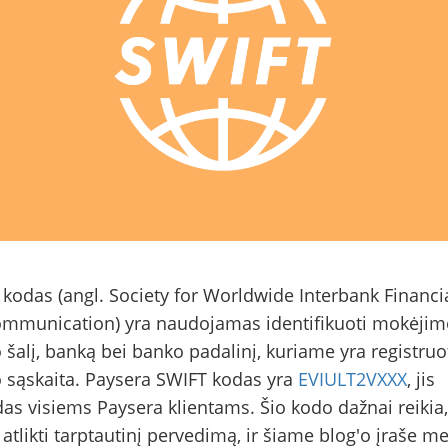
kodas (angl. Society for Worldwide Interbank Financi
ommunication) yra naudojamas identifikuoti mokėjim
 šalį, banką bei banko padalinį, kuriame yra registruo
 sąskaita. Paysera SWIFT kodas yra
EVIULT2VXXX
, jis
as visiems Paysera klientams. Šio kodo dažnai reikia,
 atlikti tarptautinį pervedimą, ir šiame blog'o įraše m