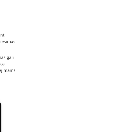
ant
anešimas
as gali
mos
kėjimams