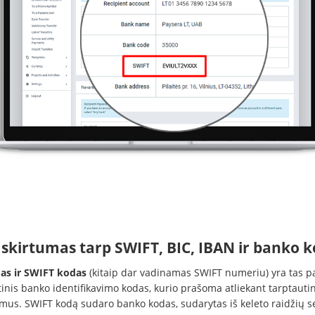
 skirtumas tarp SWIFT, BIC, IBAN ir banko 
as ir SWIFT kodas
(kitaip dar vadinamas SWIFT numeriu) yra tas p
tinis banko identifikavimo kodas, kurio prašoma atliekant tarptauti
mus. SWIFT kodą sudaro banko kodas, sudarytas iš keleto raidžių s