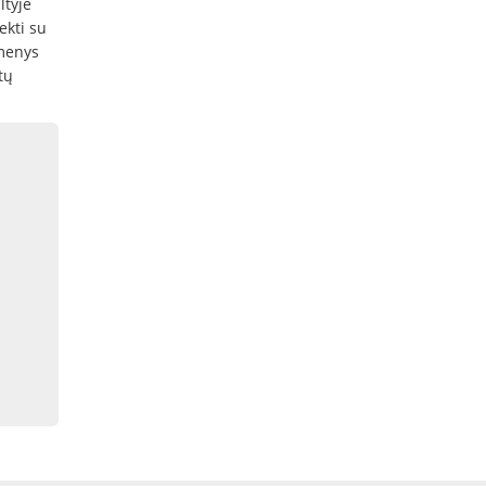
ltyje
ekti su
omenys
tų