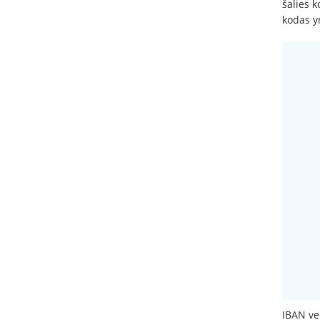
šalies 
kodas y
IBAN vei