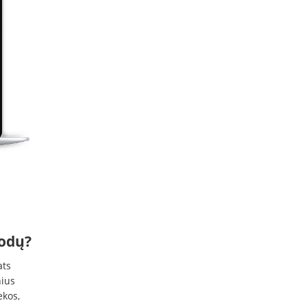
kodų?
ats
nius
ekos,