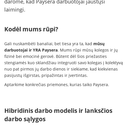
darome, kad Paysera darbuotojai jaustųsi
laimingi.
Kodėl mums rūpi?
Gali nuskambėti banaliai, bet tiesa yra ta, kad
mūsų
darbuotojai ir YRA Paysera
. Mums rūpi mūsų kolegos ir jų
fizinė bei emocinė gerovė. Būtent dėl šios priežasties
stengiamės kuo sklandžiau integruoti savo kolegas į kolektyvą
nuo pat pirmos jų darbo dienos ir siekiame, kad kiekvienas
pasijustų išgirstas, pripažintas ir įvertintas.
Aptarkime konkrečias priemones, kurias taiko Paysera.
Hibridinis darbo modelis ir lanksčios
darbo sąlygos