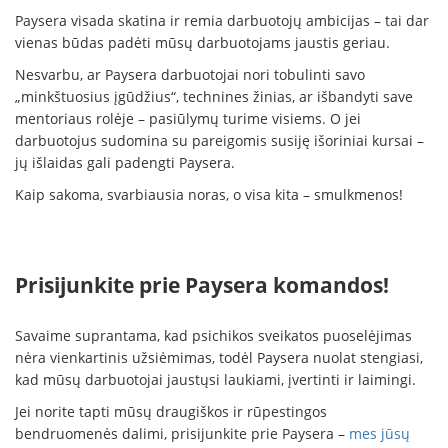
Paysera visada skatina ir remia darbuotojų ambicijas – tai dar
vienas būdas padėti mūsų darbuotojams jaustis geriau.
Nesvarbu, ar Paysera darbuotojai nori tobulinti savo
„minkštuosius įgūdžius“, technines žinias, ar išbandyti save
mentoriaus rolėje – pasiūlymų turime visiems. O jei
darbuotojus sudomina su pareigomis susiję išoriniai kursai –
jų išlaidas gali padengti Paysera.
Kaip sakoma, svarbiausia noras, o visa kita – smulkmenos!
Prisijunkite prie Paysera komandos!
Savaime suprantama, kad psichikos sveikatos puoselėjimas
nėra vienkartinis užsiėmimas, todėl Paysera nuolat stengiasi,
kad mūsų darbuotojai jaustųsi laukiami, įvertinti ir laimingi.
Jei norite tapti mūsų draugiškos ir rūpestingos
bendruomenės dalimi, prisijunkite prie Paysera –
mes jūsų