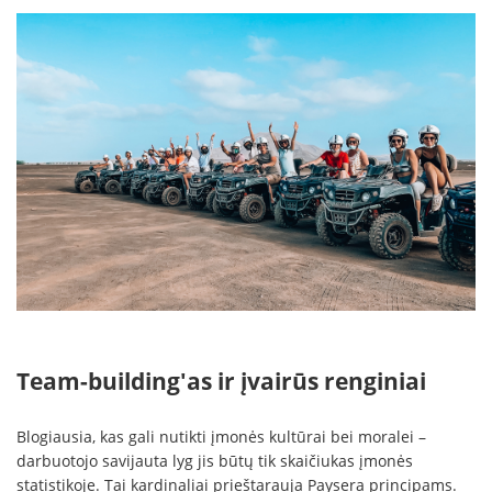
Team-building'as ir įvairūs renginiai
Blogiausia, kas gali nutikti įmonės kultūrai bei moralei –
darbuotojo savijauta lyg jis būtų tik skaičiukas įmonės
statistikoje. Tai kardinaliai prieštarauja Paysera principams.