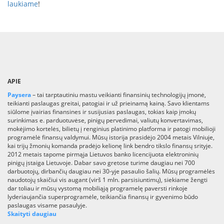
laukiame
!
APIE
Paysera
– tai tarptautiniu mastu veikianti finansinių technologijų įmonė,
teikianti paslaugas greitai, patogiai ir už prieinamą kainą. Savo klientams
siūlome įvairias finansines ir susijusias paslaugas, tokias kaip įmokų
surinkimas e. parduotuvėse, pinigų pervedimai, valiutų konvertavimas,
mokėjimo kortelės, bilietų į renginius platinimo platforma ir patogi mobilioji
programėlė finansų valdymui. Mūsų istorija prasidėjo 2004 metais Vilniuje,
kai trijų žmonių komanda pradėjo kelionę link bendro tikslo finansų srityje.
2012 metais tapome pirmąja Lietuvos banko licencijuota elektroninių
pinigų įstaiga Lietuvoje. Dabar savo gretose turime daugiau nei 700
darbuotojų, dirbančių daugiau nei 30-yje pasaulio šalių. Mūsų programėlės
naudotojų skaičiui vis augant (virš 1 mln. parsisiuntimų), siekiame žengti
dar toliau ir mūsų vystomą mobiliąją programelę paversti rinkoje
lyderiaujančia superprogramėle, teikiančia finansų ir gyvenimo būdo
paslaugas visame pasaulyje.
Skaityti daugiau