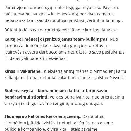
Paminėjome darbostogų ir atostogų galimybes su Paysera,
tačiau esame įsitikinę – kelionės kartą per dvejus metus
nepakanka tam, kad darbuotojai jaustųsi įvertinti ir laimingi.
Būtent todėl savo darbuotojams siūlome kur kas daugiau:
Kartą per mėnesį organizuojamas team-building'as.
Nuo
lazerių žaidimo miške iki kvepalų gamybos dirbtuvių –
įvairovės Paysera darbuotojams netrūksta, o savo pasiūlymus
ir idėjas gali pateikti kiekvienas!
Kinas ir vakarienė.
. Kiekvieną antrą mėnesio pirmadienį kartu
keliaujame į kiną ir skaniai vakarieniaujame – vaišina Paysera!
Rudens išvyka – komandiniam darbui ir tarpusavio
bendravimui stiprinti.
Veiklos būna įvairios, nuo orientacinių
varžybų iki degustavimo renginių ir daug daugiau.
Slidinėjimo kelionės kiekvieną žiemą.
. Darbuotojų
slidinėjimo įgūdžiai visiškai neturi reikšmės, nes esame
puikioje kompanijoje, o visa kita – ateis savaime!