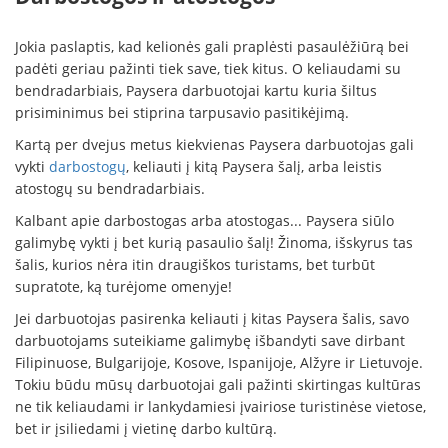
Jokia paslaptis, kad kelionės gali praplėsti pasaulėžiūrą bei
padėti geriau pažinti tiek save, tiek kitus. O keliaudami su
bendradarbiais, Paysera darbuotojai kartu kuria šiltus
prisiminimus bei stiprina tarpusavio pasitikėjimą.
Kartą per dvejus metus kiekvienas Paysera darbuotojas gali
vykti
darbostogų
, keliauti į kitą Paysera šalį, arba leistis
atostogų su bendradarbiais.
Kalbant apie darbostogas arba atostogas... Paysera siūlo
galimybę vykti į bet kurią pasaulio šalį! Žinoma, išskyrus tas
šalis, kurios nėra itin draugiškos turistams, bet turbūt
supratote, ką turėjome omenyje!
Jei darbuotojas pasirenka keliauti į kitas Paysera šalis, savo
darbuotojams suteikiame galimybę išbandyti save dirbant
Filipinuose, Bulgarijoje, Kosove, Ispanijoje, Alžyre ir Lietuvoje.
Tokiu būdu mūsų darbuotojai gali pažinti skirtingas kultūras
ne tik keliaudami ir lankydamiesi įvairiose turistinėse vietose,
bet ir įsiliedami į vietinę darbo kultūrą.