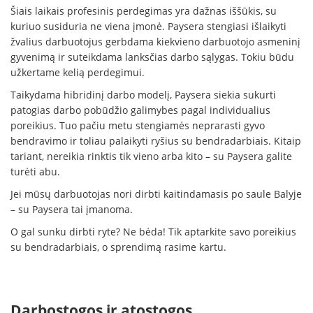
Šiais laikais profesinis perdegimas yra dažnas iššūkis, su
kuriuo susiduria ne viena įmonė. Paysera stengiasi išlaikyti
žvalius darbuotojus gerbdama kiekvieno darbuotojo asmeninį
gyvenimą ir suteikdama lanksčias darbo sąlygas. Tokiu būdu
užkertame kelią perdegimui.
Taikydama hibridinį darbo modelį, Paysera siekia sukurti
patogias darbo pobūdžio galimybes pagal individualius
poreikius. Tuo pačiu metu stengiamės neprarasti gyvo
bendravimo ir toliau palaikyti ryšius su bendradarbiais. Kitaip
tariant, nereikia rinktis tik vieno arba kito – su Paysera galite
turėti abu.
Jei mūsų darbuotojas nori dirbti kaitindamasis po saule Balyje
– su Paysera tai įmanoma.
O gal sunku dirbti ryte? Ne bėda! Tik aptarkite savo poreikius
su bendradarbiais, o sprendimą rasime kartu.
Darbostogos ir atostogos