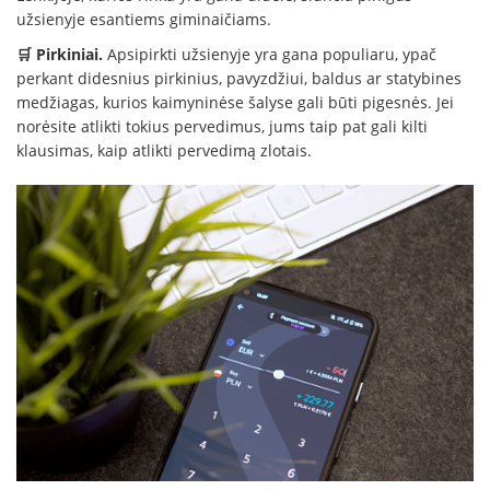
užsienyje esantiems giminaičiams.
🛒 Pirkiniai.
Apsipirkti užsienyje yra gana populiaru, ypač
perkant didesnius pirkinius, pavyzdžiui, baldus ar statybines
medžiagas, kurios kaimyninėse šalyse gali būti pigesnės. Jei
norėsite atlikti tokius pervedimus, jums taip pat gali kilti
klausimas, kaip atlikti pervedimą zlotais.