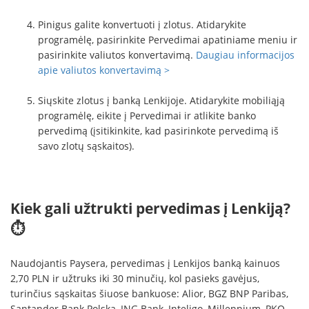
Pinigus galite konvertuoti į zlotus. Atidarykite
programėlę, pasirinkite Pervedimai apatiniame meniu ir
pasirinkite valiutos konvertavimą.
Daugiau informacijos
apie valiutos konvertavimą >
Siųskite zlotus į banką Lenkijoje. Atidarykite mobiliąją
programėlę, eikite į Pervedimai ir atlikite banko
pervedimą (įsitikinkite, kad pasirinkote pervedimą iš
savo zlotų sąskaitos).
Kiek gali užtrukti pervedimas į Lenkiją?
⏱
Naudojantis Paysera, pervedimas į Lenkijos banką kainuos
2,70 PLN ir užtruks iki 30 minučių, kol pasieks gavėjus,
turinčius sąskaitas šiuose bankuose: Alior, BGZ BNP Paribas,
Santander Bank Polska, ING Bank, Inteligo, Millennium, PKO