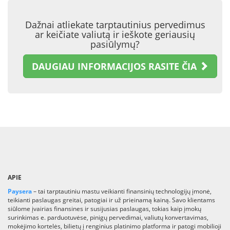
Dažnai atliekate tarptautinius pervedimus
ar keičiate valiutą ir ieškote geriausių
pasiūlymų?
DAUGIAU INFORMACIJOS RASITE ČIA
APIE
Paysera
– tai tarptautiniu mastu veikianti finansinių technologijų įmonė,
teikianti paslaugas greitai, patogiai ir už prieinamą kainą. Savo klientams
siūlome įvairias finansines ir susijusias paslaugas, tokias kaip įmokų
surinkimas e. parduotuvėse, pinigų pervedimai, valiutų konvertavimas,
mokėjimo kortelės, bilietų į renginius platinimo platforma ir patogi mobilioji