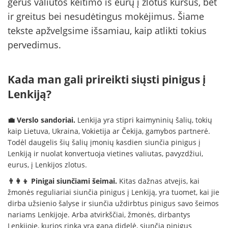
gerus valiutos keitimo iš eurų į zlotus kursus, bet
ir greitus bei nesudėtingus mokėjimus. Šiame
tekste apžvelgsime išsamiau, kaip atlikti tokius
pervedimus.
Kada man gali prireikti siųsti pinigus į
Lenkiją?
💼 Verslo sandoriai.
Lenkija yra stipri kaimyninių šalių, tokių
kaip Lietuva, Ukraina, Vokietija ar Čekija, gamybos partnerė.
Todėl daugelis šių šalių įmonių kasdien siunčia pinigus į
Lenkiją ir nuolat konvertuoja vietines valiutas, pavyzdžiui,
eurus, į Lenkijos zlotus.
👨‍👩‍👦 Pinigai siunčiami šeimai.
Kitas dažnas atvejis, kai
žmonės reguliariai siunčia pinigus į Lenkiją, yra tuomet, kai jie
dirba užsienio šalyse ir siunčia uždirbtus pinigus savo šeimos
nariams Lenkijoje. Arba atvirkščiai, žmonės, dirbantys
Lenkijoje, kurios rinka yra gana didelė, siunčia pinigus