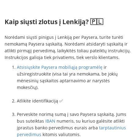
Kaip siųsti zlotus į Lenkiją? 🇵🇱
Norėdami siųsti pinigus į Lenkiją per Paysera, turite turėti
nemokamą Paysera sąskaitą. Norėdami atsidaryti sąskaitą ir
atlikti pirmąjį pervedimą, laikykitės toliau pateiktų instrukcijų.
Instrukcijos galioja tiek privatiems, tiek verslo klientams.
Atsisiųskite Paysera mobiliąją programėlę
ir
užsiregistruokite (visa tai yra nemokama, be jokių
mėnesinių sąskaitos aptarnavimo ar narystės
mokesčių).
Atlikite identifikaciją ✅
Perveskite norimą sumą į savo Paysera sąskaitą. Jums
bus suteiktas
IBAN
numeris, su kuriuo galėsite atlikti
įprastus banko pervedimus eurais arba
tarptautinius
pervedimus
kitomis valiutomis.