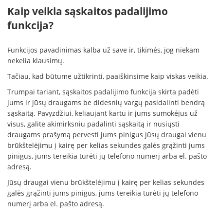
Kaip veikia sąskaitos padalijimo
funkcija?
Funkcijos pavadinimas kalba už save ir, tikimės, jog niekam
nekelia klausimų.
Tačiau, kad būtume užtikrinti, paaiškinsime kaip viskas veikia.
Trumpai tariant, sąskaitos padalijimo funkcija skirta padėti
jums ir jūsų draugams be didesnių vargų pasidalinti bendrą
sąskaitą. Pavyzdžiui, keliaujant kartu ir jums sumokėjus už
visus, galite akimirksniu padalinti sąskaitą ir nusiųsti
draugams prašymą pervesti jums pinigus jūsų draugai vienu
brūkštelėjimu į kairę per kelias sekundes galės grąžinti jums
pinigus, jums tereikia turėti jų telefono numerį arba el. pašto
adresą.
Jūsų draugai vienu brūkštelėjimu į kairę per kelias sekundes
galės grąžinti jums pinigus, jums tereikia turėti jų telefono
numerį arba el. pašto adresą.