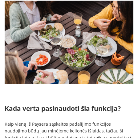
Kada verta pasinaudoti šia funkcija?
Kaip vieną iš Paysera sąskaitos padalijimo funkcijos
naudojimo būdų jau minėjome kelionės išlaidas, tačiau ši
funkcija taip pat gali būti naudojama ir kai reikia sumokėti už