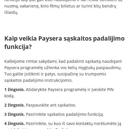
nuomą, vakarienę, kino filmų bilietus ar turint kitų bendrų
išlaidų.
Kaip veikia Paysera sąskaitos padalijimo
funkcija?
Kalbėjome rimtai sakydami, kad padalinti sąskaitą naudojant
Paysera programėlę užtenka vos kelių mygtukų paspaudimų.
Tuo galite įsitikinti ir patys, susipažinę su trumpomis
sąskaitos padalijimo instrukcijomis.
1 žingsnis.
Atidarykite Paysera programėlę ir įveskite PIN
kodą.
2 žingsnis.
Paspauskite ant sąskaitos.
3 žingsnis.
Pasirinkite sąskaitos padalijimo funkciją.
4 žingsnis.
Pasirinkite, su kuo iš savo kontaktų norėtumėte ją