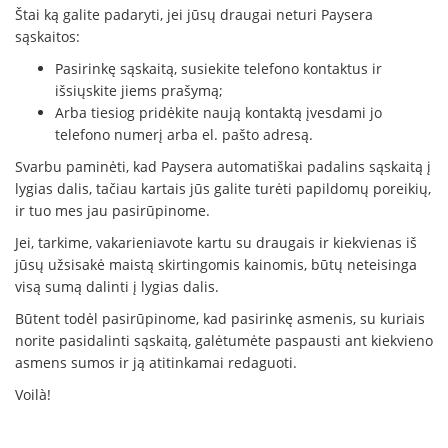
Štai ką galite padaryti, jei jūsų draugai neturi Paysera
sąskaitos:
Pasirinkę sąskaitą, susiekite telefono kontaktus ir
išsiųskite jiems prašymą;
Arba tiesiog pridėkite naują kontaktą įvesdami jo
telefono numerį arba el. pašto adresą.
Svarbu paminėti, kad Paysera automatiškai padalins sąskaitą į
lygias dalis, tačiau kartais jūs galite turėti papildomų poreikių,
ir tuo mes jau pasirūpinome.
Jei, tarkime, vakarieniavote kartu su draugais ir kiekvienas iš
jūsų užsisakė maistą skirtingomis kainomis, būtų neteisinga
visą sumą dalinti į lygias dalis.
Būtent todėl pasirūpinome, kad pasirinkę asmenis, su kuriais
norite pasidalinti sąskaitą, galėtumėte paspausti ant kiekvieno
asmens sumos ir ją atitinkamai redaguoti.
Voilà!