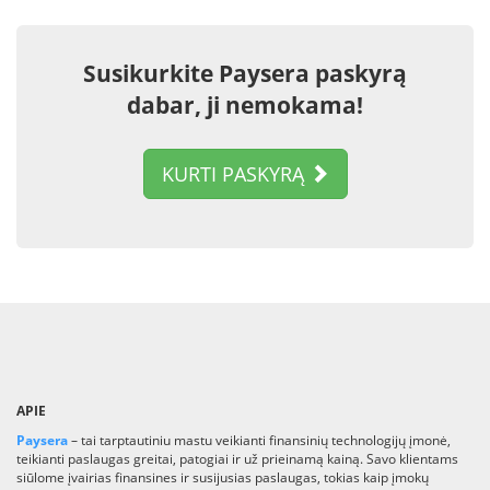
Susikurkite Paysera paskyrą
dabar, ji nemokama!
KURTI PASKYRĄ
APIE
Paysera
– tai tarptautiniu mastu veikianti finansinių technologijų įmonė,
teikianti paslaugas greitai, patogiai ir už prieinamą kainą. Savo klientams
siūlome įvairias finansines ir susijusias paslaugas, tokias kaip įmokų