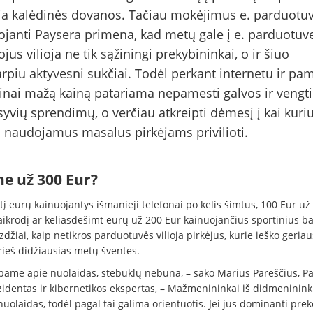
ja kalėdinės dovanos. Tačiau mokėjimus e. parduotu
janti Paysera primena, kad metų gale į e. parduotuv
ojus vilioja ne tik sąžiningi prekybininkai, o ir šiuo
arpiu aktyvesni sukčiai. Todėl perkant internetu ir pa
inai mažą kainą patariama nepamesti galvos ir vengti
yvių sprendimų, o verčiau atkreipti dėmesį į kai kuri
 naudojamus masalus pirkėjams privilioti.
ne už 300 Eur?
į eurų kainuojantys išmanieji telefonai po kelis šimtus, 100 Eur už
aikrodį ar keliasdešimt eurų už 200 Eur kainuojančius sportinius ba
zdžiai, kaip netikros parduotuvės vilioja pirkėjus, kurie ieško geriau
rieš didžiausias metų šventes.
lbame apie nuolaidas, stebuklų nebūna, – sako Marius Pareščius, P
zidentas ir kibernetikos ekspertas, – Mažmenininkai iš didmeninin
uolaidas, todėl pagal tai galima orientuotis. Jei jus dominanti prek