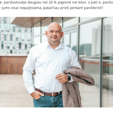
 e. parduotuvėje daugiau nei 20 % pigesnė nei kitur, o pati e. pard
 jums visai nepažįstama, patarčiau prieš perkant pasitikrinti”.