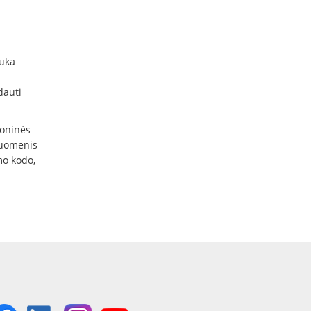
suka
dauti
roninės
duomenis
mo kodo,