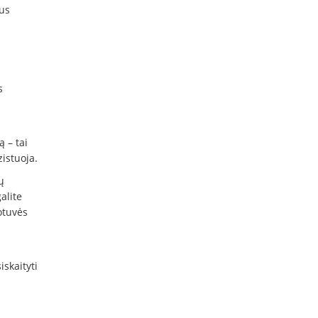
us
s
 – tai
zistuoja.
ų
alite
uotuvės
iskaityti