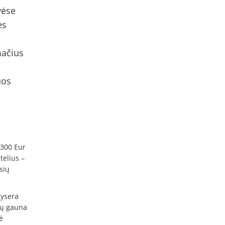
vėse
es
mačius
uos
 300 Eur
telius –
sių
aysera
kų gauna
ė