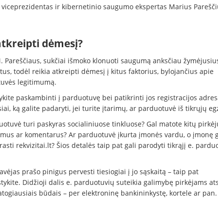
 viceprezidentas ir kibernetinio saugumo ekspertas Marius Parešči
atkreipti dėmesį?
. Pareščiaus, sukčiai išmoko klonuoti saugumą anksčiau žymėjusiu
atus, todėl reikia atkreipti dėmesį į kitus faktorius, bylojančius apie
uvės legitimumą.
ite paskambinti į parduotuvę bei patikrinti jos registracijos adresą
ai, ką galite padaryti, jei turite įtarimų, ar parduotuvė iš tikrųjų eg
otuvė turi paskyras socialiniuose tinkluose? Gal matote kitų pirkėj
pimus ar komentarus? Ar parduotuvė įkurta įmonės vardu, o įmonę g
rasti rekvizitai.lt? Šios detalės taip pat gali parodyti tikrąjį e. pard
avėjas prašo pinigus pervesti tiesiogiai į jo sąskaitą – taip pat
ykite. Didžioji dalis e. parduotuvių suteikia galimybę pirkėjams ats
togiausiais būdais – per elektroninę bankininkystę, kortele ar pan.