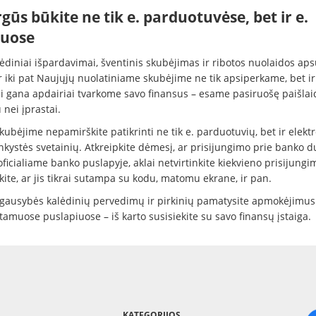
gūs būkite ne tik e. parduotuvėse, bet ir e.
uose
lėdiniai išpardavimai, šventinis skubėjimas ir ribotos nuolaidos ap
r iki pat Naujųjų nuolatiniame skubėjime ne tik apsiperkame, bet ir
ai gana apdairiai tvarkome savo finansus – esame pasiruošę paišlai
nei įprastai.
ubėjime nepamirškite patikrinti ne tik e. parduotuvių, bet ir elekt
nkystės svetainių. Atkreipkite dėmesį, ar prisijungimo prie banko 
ficialiame banko puslapyje, aklai netvirtinkite kiekvieno prisijungi
kite, ar jis tikrai sutampa su kodu, matomu ekrane, ir pan.
p gausybės kalėdinių pervedimų ir pirkinių pamatysite apmokėjimus
amuose puslapiuose – iš karto susisiekite su savo finansų įstaiga.
KATEGORIJOS