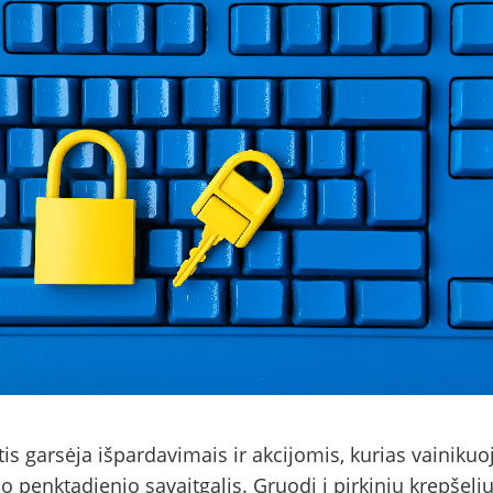
tis garsėja išpardavimais ir akcijomis, kurias vainikuo
o penktadienio savaitgalis. Gruodį į pirkinių krepšeli