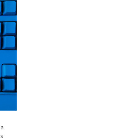
ja
us