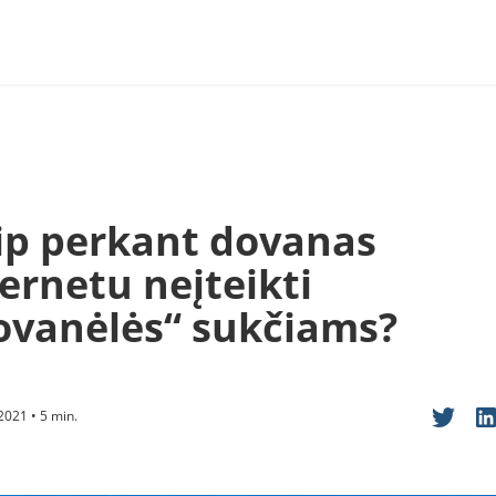
ip perkant dovanas
ernetu neįteikti
ovanėlės“ sukčiams?
2021 • 5 min.