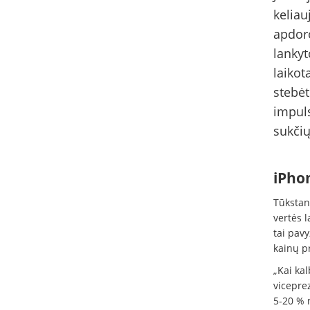
keliau
apdoro
lankyt
laikot
stebėt
impuls
sukčių
iPho
Tūkstant
vertės l
tai pavy
kainų p
„Kai ka
vicepre
5-20 % n