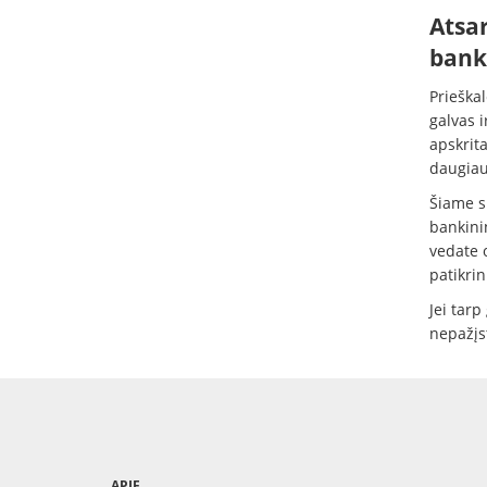
Atsar
bank
Prieška
galvas i
apskrit
daugiau 
Šiame sk
bankini
vedate o
patikrin
Jei tar
nepažįst
APIE