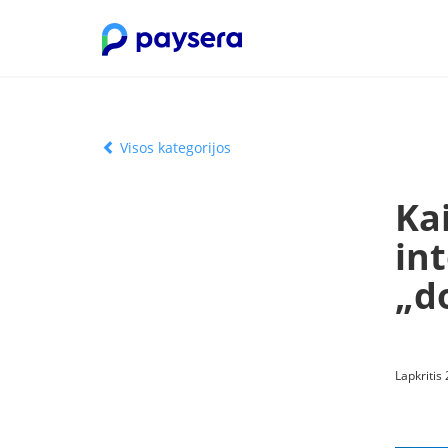
Visos kategorijos
Ka
int
„d
Lapkritis 