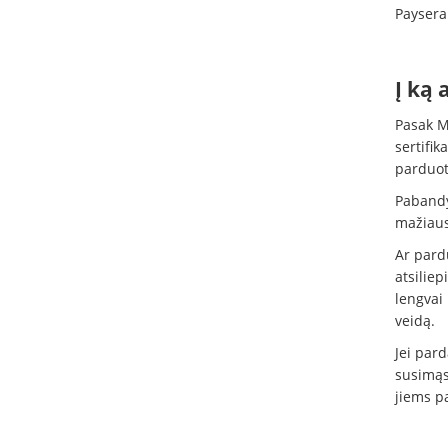
Paysera
Į ką 
Pasak M
sertifik
parduot
Pabandyk
mažiausi
Ar pardu
atsilie
lengvai 
veidą.
Jei pard
susimąst
jiems pa