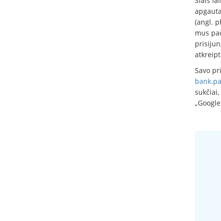
Šiais la
apgauta
(angl. p
mus pač
prisijun
atkreipt
Savo pr
bank.pa
sukčiai,
„Google