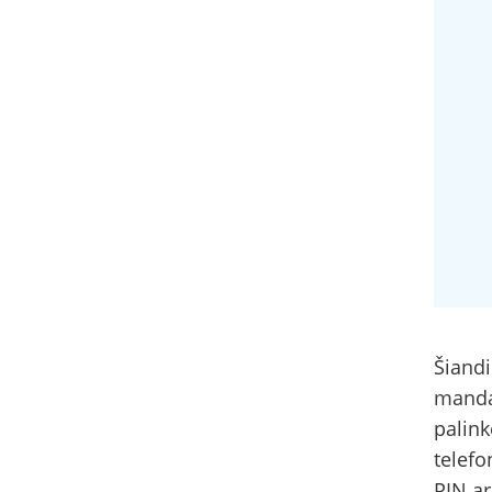
Šiandi
mandag
palink
telefo
PIN ar