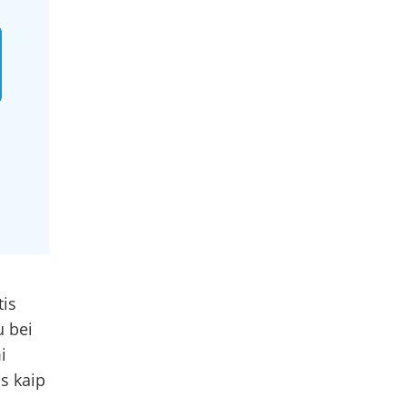
tis
u bei
i
os kaip