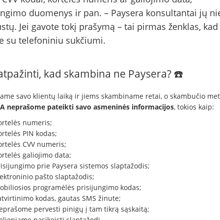
ungimo duomenys ir pan. – Paysera konsultantai jų n
stų. Jei gavote tokį prašymą – tai pirmas ženklas, kad
e su telefoniniu sukčiumi.
atpažinti, kad skambina ne Paysera? ☎️
ame savo klientų laiką ir jiems skambiname retai, o skambučio me
 neprašome pateikti savo asmeninės informacijos
, tokios kaip:
ortelės numeris;
ortelės PIN kodas;
ortelės CVV numeris;
rtelės galiojimo data;
risijungimo prie Paysera sistemos slaptažodis;
ektroninio pašto slaptažodis;
obiliosios programėlės prisijungimo kodas;
atvirtinimo kodas, gautas SMS žinute;
prašome pervesti pinigų į tam tikrą sąskaitą;
eliepiame pasikeisti slaptažodį