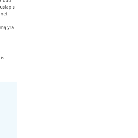
a būti
puslapis
 net
umą yra
s
tis