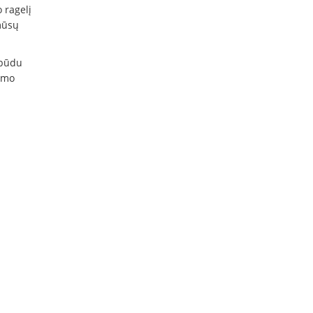
 ragelį
 mūsų
 būdu
imo