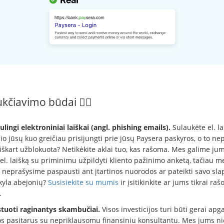
ukčiavimo būdai 🕵️‍♂️
lingi elektroniniai laiškai (angl. phishing emails).
Sulaukėte el. la
o jūsų kuo greičiau prisijungti prie jūsų Paysera paskyros, o to ne
 iškart užblokuota? Netikėkite aklai tuo, kas rašoma. Mes galime ju
 el. laišką su priminimu užpildyti kliento pažinimo anketą, tačiau m
 neprašysime paspausti ant įtartinos nuorodos ar pateikti savo sla
 kyla abejonių?
Susisiekite su mumis
ir įsitikinkite ar jums tikrai raš
.
tuoti raginantys skambučiai.
Visos investicijos turi būti gerai apg
ktos pasitarus su nepriklausomu finansiniu konsultantu. Mes jums n