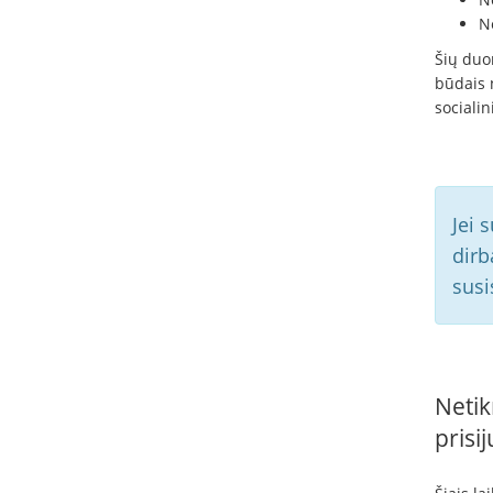
N
Šių duom
būdais 
socialin
Jei 
dirb
susi
Netik
prisi