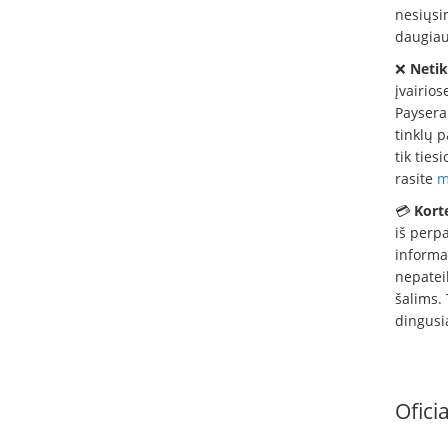
nesiųsi
daugiau.
❌
Netik
įvairios
Paysera 
tinklų 
tik ties
rasite
m
💳
Korte
iš perpa
informa
nepatei
šalims. 
dingusi
Ofici