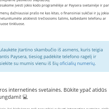
esakome įvesti jokio kodo programėlėje ar Paysera svetainėje ir pan
enų dažniausiai prašo ne kas kitas, o finansiniai sukčiai ir jų jokia
neturėtumėte atskleisti trečiosioms šalims, kalbėdami telefonu ar
iuose tinkluose.
sulaukėte įtartino skambučio iš asmens, kuris teigia
antis Paysera, tiesiog padėkite telefono ragelį ir
siekite su mumis vienu iš šių
oficialių numerių
.
ros internetinės svetainės. Būkite ypač atidūs
jungdami! 💻