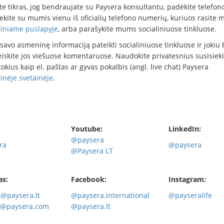
te tikras, jog bendraujate su Paysera konsultantu, padėkite telefono
iekite su mumis vienu iš oficialių telefono numerių, kuriuos rasite
tiniame puslapyje
, arba parašykite mums socialiniuose tinkluose.
savo asmeninę informaciją pateikti socialiniuose tinkluose ir jokiu
eiskite jos viešuose komentaruose. Naudokite privatesnius susisiek
okius kaip el. paštas ar gyvas pokalbis (angl. live chat) Paysera
inėje svetainėje
.
:
Youtube:
LinkedIn:
@paysera
ra
@paysera
@Paysera LT
as:
Facebook:
Instagram:
@paysera.lt
@paysera.international
@payseralife
t@paysera.com
@paysera.lt