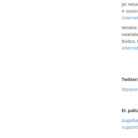
Jei nesa
ir susis
interne
Venkite 
neatskl
būdus, t
internet
Twitter
@payse
El. pašt
pagalba
suppor