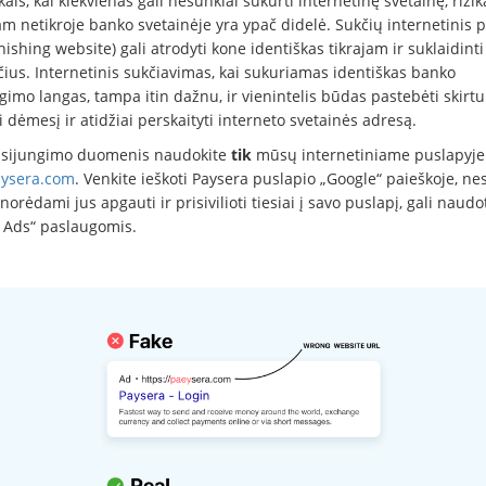
ikais, kai kiekvienas gali nesunkiai sukurti internetinę svetainę, rizik
m netikroje banko svetainėje yra ypač didelė. Sukčių internetinis 
hishing website) gali atrodyti kone identiškas tikrajam ir suklaidinti
ius. Internetinis sukčiavimas, kai sukuriamas identiškas banko
gimo langas, tampa itin dažnu, ir vienintelis būdas pastebėti skirt
i dėmesį ir atidžiai perskaityti interneto svetainės adresą.
isijungimo duomenis naudokite
tik
mūsų internetiniame puslapyje
ysera.com
. Venkite ieškoti Paysera puslapio „Google“ paieškoje, ne
 norėdami jus apgauti ir prisivilioti tiesiai į savo puslapį, gali naudo
 Ads“ paslaugomis.