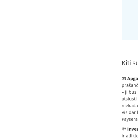
Kiti s
📧
Apgau
prašanči
– ji bus
atsiųsti
niekada
Vis dar
Paysera
💸
Inves
ir atli