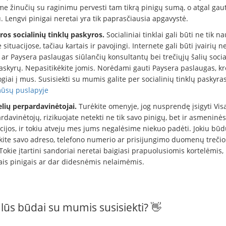
me žinučių su raginimu pervesti tam tikrą pinigų sumą, o atgal gaut
 Lengvi pinigai neretai yra tik paprasčiausia apgavystė.
ros socialinių tinklų paskyros.
Socialiniai tinklai gali būti ne tik n
e situacijose, tačiau kartais ir pavojingi. Internete gali būti įvairių n
ar Paysera paslaugas siūlančių konsultantų bei trečiųjų šalių socia
paskyrų. Nepasitikėkite jomis. Norėdami gauti Paysera paslaugas, kr
iogiai į mus. Susisiekti su mumis galite per socialinių tinklų paskyras
ūsų puslapyje
lių perpardavinėtojai.
Turėkite omenyje, jog nusprendę įsigyti Visa
rdavinėtojų, rizikuojate netekti ne tik savo pinigų, bet ir asmeninės
cijos, ir tokiu atveju mes jums negalėsime niekuo padėti. Jokiu būd
kite savo adreso, telefono numerio ar prisijungimo duomenų treči
Tokie įtartini sandoriai neretai baigiasi prapuolusiomis kortelėmis,
ais pinigais ar dar didesnėmis nelaimėmis.
alūs būdai su mumis susisiekti? 👋