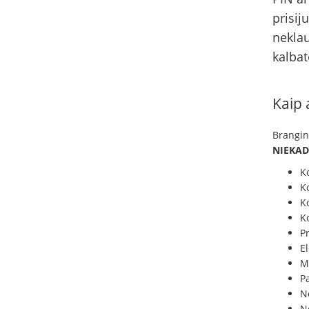
prisij
neklau
kalbat
Kaip 
Brangin
NIEKADA
K
K
K
Ko
P
El
M
P
Ne
N