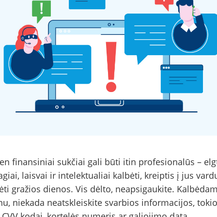
en finansiniai sukčiai gali būti itin profesionalūs – elg
iai, laisvai ir intelektualiai kalbėti, kreiptis į jus vard
ėti gražios dienos. Vis dėlto, neapsigaukite. Kalbėdam
nu, niekada neatskleiskite svarbios informacijos, toki
 CVV kodai, kortelės numeris ar galiojimo data,