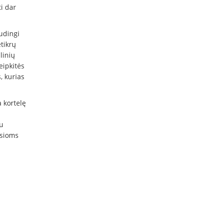
i dar
audingi
etikrų
linių
eipkitės
, kurias
 kortelę
u
osioms