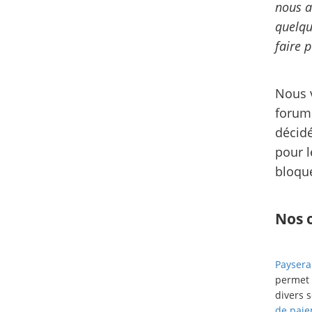
nous a
quelqu
faire 
Nous v
forums
décidé
pour l
bloqué
Nos o
Paysera
permet d
divers 
de pai