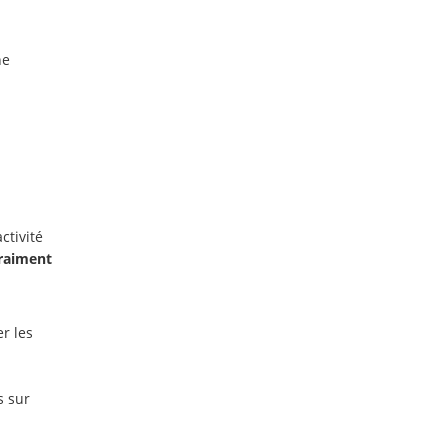
ne
ctivité
vraiment
r les
s sur