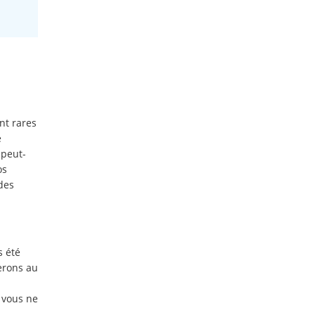
nt rares
e
 peut-
os
 des
s été
uerons au
 vous ne