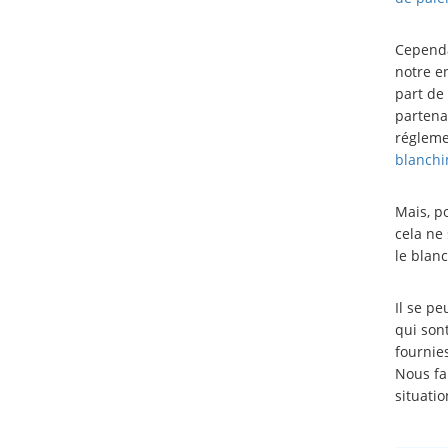
Cependa
notre e
part de 
partenai
régleme
blanchi
Mais, po
cela ne
le blanc
Il se p
qui son
fournies
Nous fa
situatio