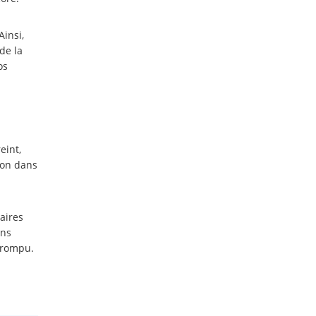
insi,
de la
os
eint,
ion dans
aires
ons
t rompu.