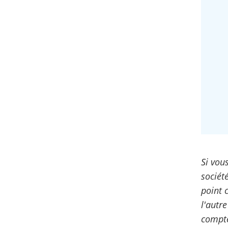
Si vou
sociét
point 
l'autr
compte