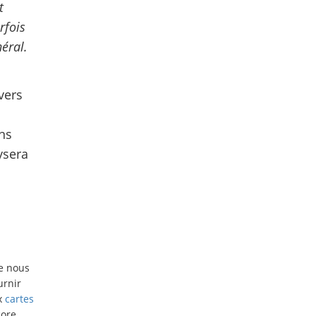
t
rfois
néral.
vers
ns
ysera
e nous
urnir
x
cartes
ore.