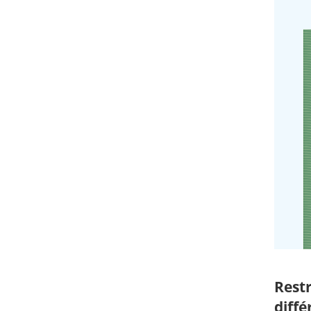
Restr
diffé