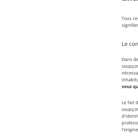
Tous ce
signifie
Le com
Dans de
soupçonn
nécessa
inhabit
vous qui
Le fait 
soupçon
d'ident
profess
l'origin