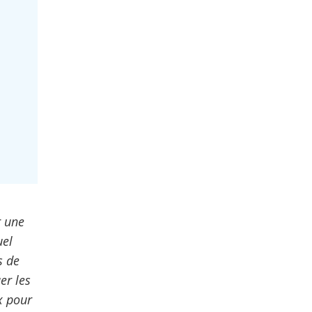
r une
uel
s de
er les
x pour