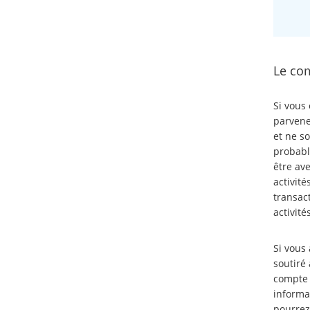
Le co
Si vous
parvenez
et ne s
probabl
être av
activité
transac
activité
Si vous 
soutiré 
compte 
informa
pourrez 