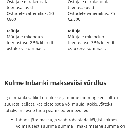
Ostajale ei rakendata
Ostajale ei rakendata
teenusasusid
teenusasusid
Ostudele vahemikus: 30 –
Ostudele vahemikus: 75 –
€800
€2,500
Müüja
Müüja
Müüjale rakendub
Müüjale rakendub
teenustasu 2,5% kliendi
teenustasu 2,5% kliendi
ostukorvi summast.
ostukorvi summast.
Kolme Inbanki makseviisi võrdlus
Igal Inbanki valikul on plusse ja miinuseid ning see sõltub
suuresti sellest, kas olete ostja või müüja. Kokkuvõtteks
tahaksime esile tuua peamised erinevused.
Inbank järelmaksuga saab rahastada kõigist kolmest
võimalusest suurima summa – maksimaalne summa on