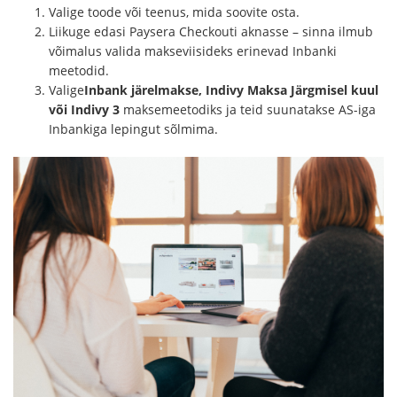
Valige toode või teenus, mida soovite osta.
Liikuge edasi Paysera Checkouti aknasse – sinna ilmub
võimalus valida makseviisideks erinevad Inbanki
meetodid.
Valige
Inbank järelmakse, Indivy Maksa Järgmisel kuul
või Indivy 3
maksemeetodiks ja teid suunatakse AS-iga
Inbankiga lepingut sõlmima.