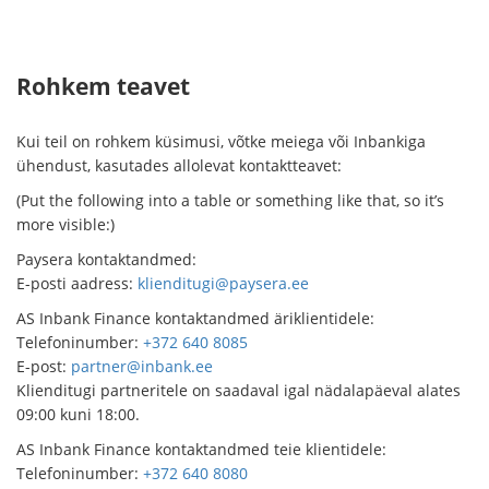
Rohkem teavet
Kui teil on rohkem küsimusi, võtke meiega või Inbankiga
ühendust, kasutades allolevat kontaktteavet:
(Put the following into a table or something like that, so it’s
more visible:)
Paysera kontaktandmed:
E-posti aadress:
klienditugi@paysera.ee
AS Inbank Finance kontaktandmed äriklientidele:
Telefoninumber:
+372 640 8085
E-post:
partner@inbank.ee
Klienditugi partneritele on saadaval igal nädalapäeval alates
09:00 kuni 18:00.
AS Inbank Finance kontaktandmed teie klientidele:
Telefoninumber:
+372 640 8080