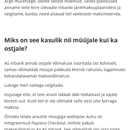
Ärge muretsege; oleme sellele mõelnud. Selles postitused
anname teile kiire ülevaate Inbanki järelmaksuplaanidest ja
selgitame, kuidas need aitavad teil veebioste maksimeerida.
Miks on see kasulik nii müüjale kui ka
ostjale?
AS Inbank annab ostjale võimaluse sooritada ost koheselt,
samas võimaldab müüjal pakkuda kliendi rahulolu tagamiseks
kohandatavamat maksevõimalust.
Lubage meil näitega selgitada.
Kujutage ette, et teie arvuti lakkab äkki töötamast ja vajate
kiiresti uut. Kuid teil ei ole võimalik selle eest ühe korraga
maksta.
Õnneks leiate arvutite müügiga veebipoe, kuhu on
integreeritud Paysera Checkout, millele pakub
maksevõimalusi ka AS Inbank. See võimaldab teil osta toote