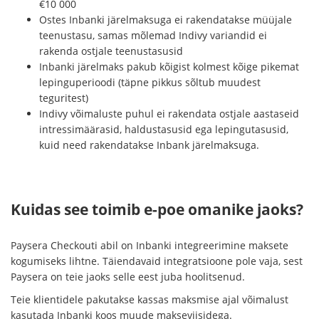
€10 000
Ostes Inbanki järelmaksuga ei rakendatakse müüjale
teenustasu, samas mõlemad Indivy variandid ei
rakenda ostjale teenustasusid
Inbanki järelmaks pakub kõigist kolmest kõige pikemat
lepinguperioodi (täpne pikkus sõltub muudest
teguritest)
Indivy võimaluste puhul ei rakendata ostjale aastaseid
intressimäärasid, haldustasusid ega lepingutasusid,
kuid need rakendatakse Inbank järelmaksuga.
Kuidas see toimib e-poe omanike jaoks?
Paysera Checkouti abil on Inbanki integreerimine maksete
kogumiseks lihtne. Täiendavaid integratsioone pole vaja, sest
Paysera on teie jaoks selle eest juba hoolitsenud.
Teie klientidele pakutakse kassas maksmise ajal võimalust
kasutada Inbanki koos muude makseviisidega.