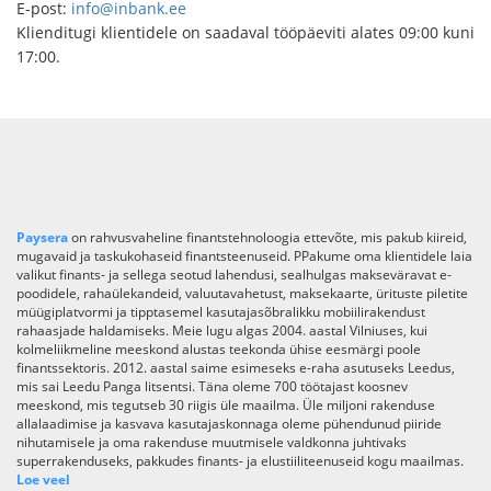
E-post:
info@inbank.ee
Klienditugi klientidele on saadaval tööpäeviti alates 09:00 kuni
17:00.
Paysera
on rahvusvaheline finantstehnoloogia ettevõte, mis pakub kiireid,
mugavaid ja taskukohaseid finantsteenuseid. PPakume oma klientidele laia
valikut finants- ja sellega seotud lahendusi, sealhulgas makseväravat e-
poodidele, rahaülekandeid, valuutavahetust, maksekaarte, ürituste piletite
müügiplatvormi ja tipptasemel kasutajasõbralikku mobiilirakendust
rahaasjade haldamiseks. Meie lugu algas 2004. aastal Vilniuses, kui
kolmeliikmeline meeskond alustas teekonda ühise eesmärgi poole
finantssektoris. 2012. aastal saime esimeseks e-raha asutuseks Leedus,
mis sai Leedu Panga litsentsi. Täna oleme 700 töötajast koosnev
meeskond, mis tegutseb 30 riigis üle maailma. Üle miljoni rakenduse
allalaadimise ja kasvava kasutajaskonnaga oleme pühendunud piiride
nihutamisele ja oma rakenduse muutmisele valdkonna juhtivaks
superrakenduseks, pakkudes finants- ja elustiiliteenuseid kogu maailmas.
Loe veel