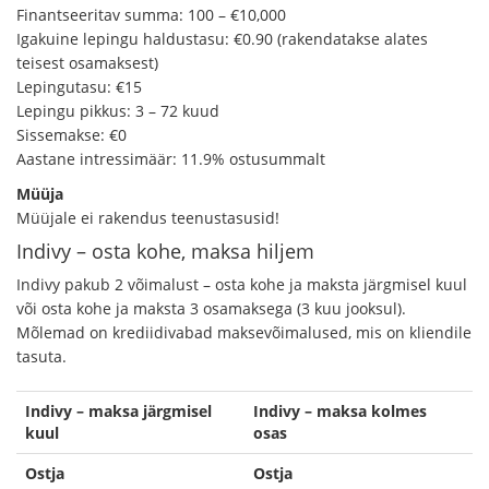
Finantseeritav summa: 100 – €10,000
Igakuine lepingu haldustasu: €0.90 (rakendatakse alates
teisest osamaksest)
Lepingutasu: €15
Lepingu pikkus: 3 – 72 kuud
Sissemakse: €0
Aastane intressimäär: 11.9% ostusummalt
Müüja
Müüjale ei rakendus teenustasusid!
Indivy – osta kohe, maksa hiljem
Indivy pakub 2 võimalust – osta kohe ja maksta järgmisel kuul
või osta kohe ja maksta 3 osamaksega (3 kuu jooksul).
Mõlemad on krediidivabad maksevõimalused, mis on kliendile
tasuta.
Indivy – maksa järgmisel
Indivy – maksa kolmes
kuul
osas
Ostja
Ostja