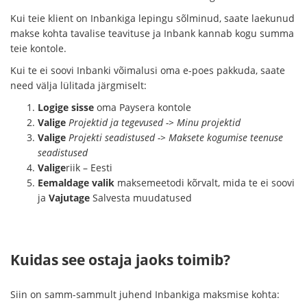
Kui teie klient on Inbankiga lepingu sõlminud, saate laekunud
makse kohta tavalise teavituse ja Inbank kannab kogu summa
teie kontole.
Kui te ei soovi Inbanki võimalusi oma e-poes pakkuda, saate
need välja lülitada järgmiselt:
Logige sisse
oma Paysera kontole
Valige
Projektid ja tegevused -> Minu projektid
Valige
Projekti seadistused -> Maksete kogumise teenuse
seadistused
Valige
riik – Eesti
Eemaldage valik
maksemeetodi kõrvalt, mida te ei soovi
ja
Vajutage
Salvesta muudatused
Kuidas see ostaja jaoks toimib?
Siin on samm-sammult juhend Inbankiga maksmise kohta: