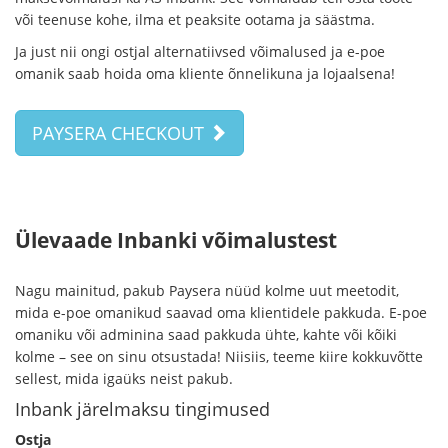
või teenuse kohe, ilma et peaksite ootama ja säästma.
Ja just nii ongi ostjal alternatiivsed võimalused ja e-poe
omanik saab hoida oma kliente õnnelikuna ja lojaalsena!
PAYSERA CHECKOUT
Ülevaade Inbanki võimalustest
Nagu mainitud, pakub Paysera nüüd kolme uut meetodit,
mida e-poe omanikud saavad oma klientidele pakkuda. E-poe
omaniku või adminina saad pakkuda ühte, kahte või kõiki
kolme – see on sinu otsustada! Niisiis, teeme kiire kokkuvõtte
sellest, mida igaüks neist pakub.
Inbank järelmaksu tingimused
Ostja