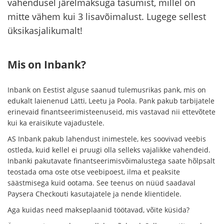
vahendusel järelmaksuga tasumist, millel on
mitte vähem kui 3 lisavõimalust. Lugege sellest
üksikasjalikumalt!
Mis on Inbank?
Inbank on Eestist alguse saanud tulemusrikas pank, mis on
edukalt laienenud Lätti, Leetu ja Poola. Pank pakub tarbijatele
erinevaid finantseerimisteenuseid, mis vastavad nii ettevõtete
kui ka eraisikute vajadustele.
AS Inbank pakub lahendust inimestele, kes soovivad veebis
ostleda, kuid kellel ei pruugi olla selleks vajalikke vahendeid.
Inbanki pakutavate finantseerimisvõimalustega saate hõlpsalt
teostada oma oste otse veebipoest, ilma et peaksite
säästmisega kuid ootama. See teenus on nüüd saadaval
Paysera Checkouti kasutajatele ja nende klientidele.
Aga kuidas need makseplaanid töötavad, võite küsida?