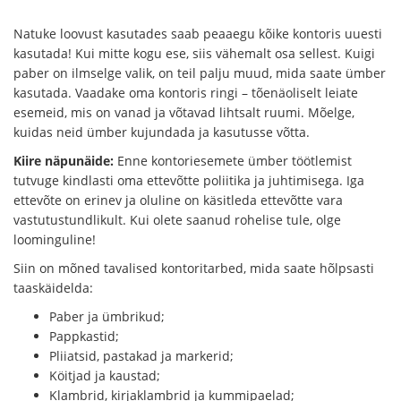
Natuke loovust kasutades saab peaaegu kõike kontoris uuesti
kasutada! Kui mitte kogu ese, siis vähemalt osa sellest. Kuigi
paber on ilmselge valik, on teil palju muud, mida saate ümber
kasutada. Vaadake oma kontoris ringi – tõenäoliselt leiate
esemeid, mis on vanad ja võtavad lihtsalt ruumi. Mõelge,
kuidas neid ümber kujundada ja kasutusse võtta.
Kiire näpunäide:
Enne kontoriesemete ümber töötlemist
tutvuge kindlasti oma ettevõtte poliitika ja juhtimisega. Iga
ettevõte on erinev ja oluline on käsitleda ettevõtte vara
vastutustundlikult. Kui olete saanud rohelise tule, olge
loominguline!
Siin on mõned tavalised kontoritarbed, mida saate hõlpsasti
taaskäidelda:
Paber ja ümbrikud;
Pappkastid;
Pliiatsid, pastakad ja markerid;
Köitjad ja kaustad;
Klambrid, kirjaklambrid ja kummipaelad;