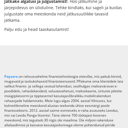
Jätkake algatusi ja julgustamist!
. Hoo jätkumine ja
järjepidevus on ülioluline. Tehke kindlaks, kui sageli ja kuidas
julgustate oma meeskonda neid jätkusuutlikke tavasid
jätkama.
Palju edu ja head taaskasutamist!
Paysera
on rahvusvaheline finantstehnoloogia ettevõte, mis pakub kiireid,
mugavaid ja taskukohaseid finantsteenuseid. PPakume oma klientidele laia
valikut finants- ja sellega seotud lahendusi, sealhulgas makseväravat e-
poodidele, rahaülekandeid, valuutavahetust, maksekaarte, ürituste piletite
müügiplatvormi ja tipptasemel kasutajasõbralikku mobiilirakendust
rahaasjade haldamiseks. Meie lugu algas 2004. aastal Vilniuses, kui
kolmeliikmeline meeskond alustas teekonda ühise eesmärgi poole
finantssektoris. 2012. aastal saime esimeseks e-raha asutuseks Leedus,
mis sai Leedu Panga litsentsi. Täna oleme 700 töötajast koosnev
meeskond, mis tegutseb 30 riigis üle maailma. Üle miljoni rakenduse
allalaadimise ja kasvava kasutajaskonnaga oleme pühendunud piiride