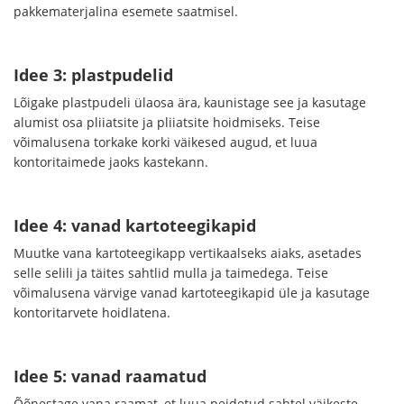
pakkematerjalina esemete saatmisel.
Idee 3: plastpudelid
Lõigake plastpudeli ülaosa ära, kaunistage see ja kasutage
alumist osa pliiatsite ja pliiatsite hoidmiseks. Teise
võimalusena torkake korki väikesed augud, et luua
kontoritaimede jaoks kastekann.
Idee 4: vanad kartoteegikapid
Muutke vana kartoteegikapp vertikaalseks aiaks, asetades
selle selili ja täites sahtlid mulla ja taimedega. Teise
võimalusena värvige vanad kartoteegikapid üle ja kasutage
kontoritarvete hoidlatena.
Idee 5: vanad raamatud
Õõnestage vana raamat, et luua peidetud sahtel väikeste