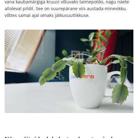
vana kaubamärgiga kruusi võluvaks taimepotiks, nagu näete
alloleval pildil. See on suurepärane viis austada minevikku,
võttes samal ajal omaks jätkusuutlikkuse.