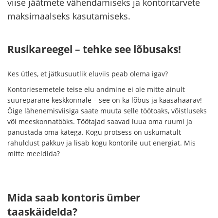
viise jäätmete vähendamiseks ja kontoritarvete
maksimaalseks kasutamiseks.
Rusikareegel – tehke see lõbusaks!
Kes ütles, et jätkusuutlik eluviis peab olema igav?
Kontoriesemetele teise elu andmine ei ole mitte ainult
suurepärane keskkonnale – see on ka lõbus ja kaasahaarav!
Õige lähenemisviisiga saate muuta selle töötoaks, võistluseks
või meeskonnatööks. Töötajad saavad luua oma ruumi ja
panustada oma kätega. Kogu protsess on uskumatult
rahuldust pakkuv ja lisab kogu kontorile uut energiat. Mis
mitte meeldida?
Mida saab kontoris ümber
taaskäidelda?