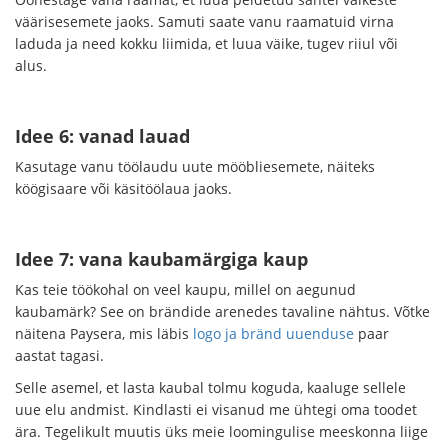
väärisesemete jaoks. Samuti saate vanu raamatuid virna
laduda ja need kokku liimida, et luua väike, tugev riiul või
alus.
Idee 6: vanad lauad
Kasutage vanu töölaudu uute mööbliesemete, näiteks
köögisaare või käsitöölaua jaoks.
Idee 7: vana kaubamärgiga kaup
Kas teie töökohal on veel kaupu, millel on aegunud
kaubamärk? See on brändide arenedes tavaline nähtus. Võtke
näitena Paysera, mis läbis
logo ja bränd uuenduse
paar
aastat tagasi.
Selle asemel, et lasta kaubal tolmu koguda, kaaluge sellele
uue elu andmist. Kindlasti ei visanud me ühtegi oma toodet
ära. Tegelikult muutis üks meie loomingulise meeskonna liige