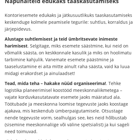
Näpunäiteid edukaks taaskasutamiseks
Kontoriesemete edukaks ja jätkusuutlikuks taaskasutamiseks
keskenduge kolmele peamisele tegurile: suhtlus, korraldus ja
järjepidevus.
Alustage suhtlemisest ja teid ümbritsevate inimeste
harimisest
. Selgitage, miks esemete säästmine, kui neid on
võimalik säästa, on keskkonnale kasulik ja miks on hoolimatu
tarbimine kahjulik. Vanemate esemete päästmine ja
taaselustamine ei aita mitte ainult raha säästa, vaid ka luua
midagi erakordset ja ainulaadset!
Tead, mida teha – hakake nüüd organiseerima!
. Tehke
logistika planeerimisel koostööd meeskonnaliikmetega –
vajate korduvkasutatavate esemete jaoks määratud ala.
Töötubade ja meeskonna loomise tegevuste jaoks koostage
ajakava, mis keskendub ümberpaigutamisele. Otsustage
nende tegevuste vorm, sealhulgas see, kes neid hõlbustab
(sisemine meeskonnaliige või väline spetsialist) ja kui sageli
need toimuvad.