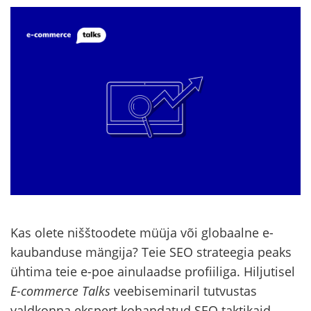
Kas olete nišštoodete müüja või globaalne e-
kaubanduse mängija? Teie SEO strateegia peaks
ühtima teie e-poe ainulaadse profiiliga. Hiljutisel
E-commerce Talks
veebiseminaril tutvustas
valdkonna ekspert kohandatud SEO taktikaid