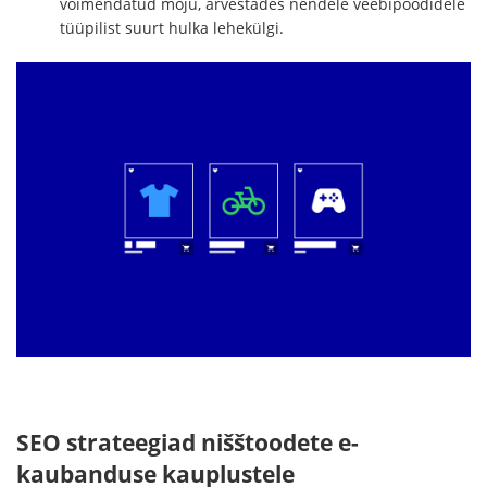
võimendatud mõju, arvestades nendele veebipoodidele
tüüpilist suurt hulka lehekülgi.
SEO strateegiad nišštoodete e-
kaubanduse kauplustele