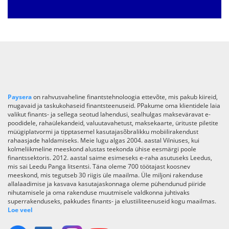
Paysera
on rahvusvaheline finantstehnoloogia ettevõte, mis pakub kiireid,
mugavaid ja taskukohaseid finantsteenuseid. PPakume oma klientidele laia
valikut finants- ja sellega seotud lahendusi, sealhulgas makseväravat e-
poodidele, rahaülekandeid, valuutavahetust, maksekaarte, ürituste piletite
müügiplatvormi ja tipptasemel kasutajasõbralikku mobiilirakendust
rahaasjade haldamiseks. Meie lugu algas 2004. aastal Vilniuses, kui
kolmeliikmeline meeskond alustas teekonda ühise eesmärgi poole
finantssektoris. 2012. aastal saime esimeseks e-raha asutuseks Leedus,
mis sai Leedu Panga litsentsi. Täna oleme 700 töötajast koosnev
meeskond, mis tegutseb 30 riigis üle maailma. Üle miljoni rakenduse
allalaadimise ja kasvava kasutajaskonnaga oleme pühendunud piiride
nihutamisele ja oma rakenduse muutmisele valdkonna juhtivaks
superrakenduseks, pakkudes finants- ja elustiiliteenuseid kogu maailmas.
Loe veel