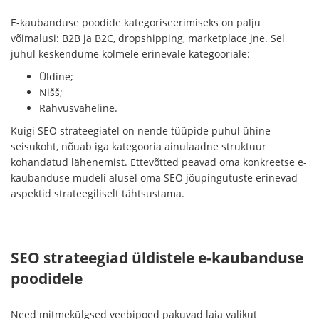
E-kaubanduse poodide kategoriseerimiseks on palju
võimalusi: B2B ja B2C, dropshipping, marketplace jne. Sel
juhul keskendume kolmele erinevale kategooriale:
Üldine;
Nišš;
Rahvusvaheline.
Kuigi SEO strateegiatel on nende tüüpide puhul ühine
seisukoht, nõuab iga kategooria ainulaadne struktuur
kohandatud lähenemist. Ettevõtted peavad oma konkreetse e-
kaubanduse mudeli alusel oma SEO jõupingutuste erinevad
aspektid strateegiliselt tähtsustama.
SEO strateegiad üldistele e-kaubanduse
poodidele
Need mitmekülgsed veebipoed pakuvad laia valikut