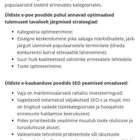
populaarseid tooteid erinevates kategooriates.
Üldiste e-poe poodide puhul annavad optimaalsed
tulemused tavaliselt järgmised strateegiad:
Kategooria optimeerimine;
Esialgne keskendumine pika sabaga märksõnadele, järk-
järgult üleminek populaarsetele terminitele (tiheda
konkurentsi korral ettevaatlik lähenemine);
Suur hulk kvaliteetseid välislinke erinevatele lehtedele;
Toote optimeerimine.
Üldiste e-kaubanduse poodide SEO peamised omadused:
Vaja on märkimisväärseid rahalisi investeeringuid;
Sagedased ootamatud väljakutsed SEO-s ja mujal, mis
on tingitud sadade tootekategooriate ja hooajaliste
erinevuste haldamise keerukusest;
Pidev prioriteetide seadmine muutub toote olulisuse ja
turuolulisuse alusel;
Väiksemate tehniliste probleemide või täiustuste