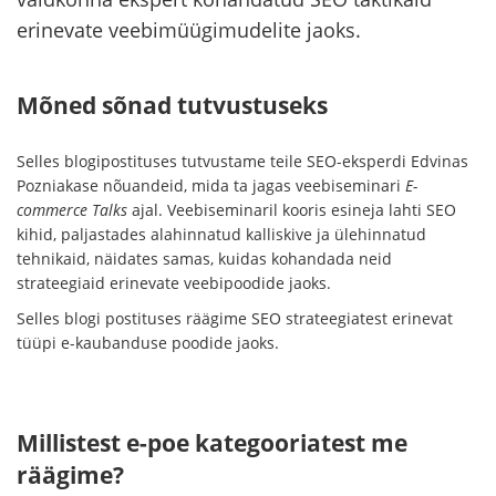
erinevate veebimüügimudelite jaoks.
Mõned sõnad tutvustuseks
Selles blogipostituses tutvustame teile SEO-eksperdi Edvinas
Pozniakase nõuandeid, mida ta jagas veebiseminari
E-
commerce Talks
ajal. Veebiseminaril kooris esineja lahti SEO
kihid, paljastades alahinnatud kalliskive ja ülehinnatud
tehnikaid, näidates samas, kuidas kohandada neid
strateegiaid erinevate veebipoodide jaoks.
Selles blogi postituses räägime SEO strateegiatest erinevat
tüüpi e-kaubanduse poodide jaoks.
Millistest e-poe kategooriatest me
räägime?