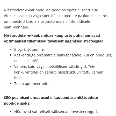
Nišštoodete-e-kaubanduse poed on spetsialiseerunud
eksklusiivsete ja väga spetsiifiliste toodete pakkumisele, mis
on mõeldud kindlale ostjaskonnale, mitte üldisele
elanikkonnale.
Nišštoodete -e-kaubanduse kaupluste puhul annavad
optimaalsed tulemused tavaliselt järgmised strateegiad.
Blogi kirjutamine;
Keskenduge pikematele märksõnadele. Kui on nõudlust,
on see ka nišš;
Vähem, kuid väga spetsiifilised välislingid. Teie
konkurentidel on samuti nišistruktuuri tõttu vähem
linke;
Toote optimeerimine.
SEO peamised omadused e-kaubanduse nišštoodete
poodide jaoks:
Nõutavad suhteliselt väiksemad investeeringud;