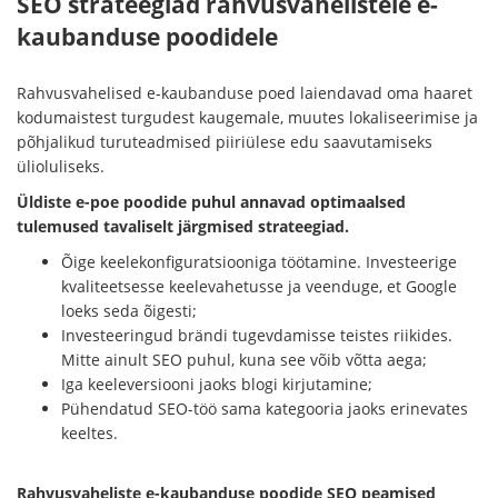
SEO strateegiad rahvusvahelistele e-
kaubanduse poodidele
Rahvusvahelised e-kaubanduse poed laiendavad oma haaret
kodumaistest turgudest kaugemale, muutes lokaliseerimise ja
põhjalikud turuteadmised piiriülese edu saavutamiseks
ülioluliseks.
Üldiste e-poe poodide puhul annavad optimaalsed
tulemused tavaliselt järgmised strateegiad.
Õige keelekonfiguratsiooniga töötamine. Investeerige
kvaliteetsesse keelevahetusse ja veenduge, et Google
loeks seda õigesti;
Investeeringud brändi tugevdamisse teistes riikides.
Mitte ainult SEO puhul, kuna see võib võtta aega;
Iga keeleversiooni jaoks blogi kirjutamine;
Pühendatud SEO-töö sama kategooria jaoks erinevates
keeltes.
Rahvusvaheliste e-kaubanduse poodide SEO peamised