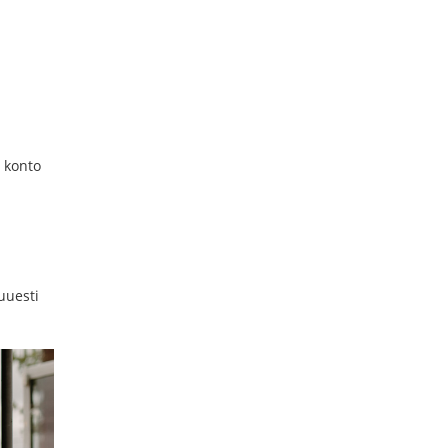
e konto
uuesti