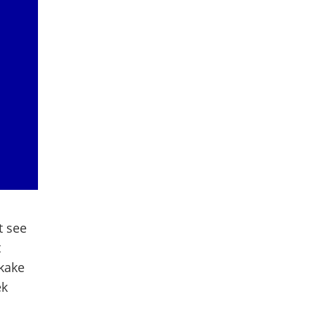
t see
t
kake
ek