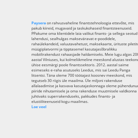
Paysera
on rahvusvaheline finantstehnoloogia ettevõte, mis
pakub kiireid, mugavaid ja taskukohaseid finantsteenuseid.
PPakume oma klientidele laia valikut finants- ja sellega seotud
lahendusi, sealhulgas makseväravat e-poodidele,
rahaülekandeid, valuutavahetust, maksekaarte, ürituste piletit
müügiplatvormi ja tipptasemel kasutajasõbralikku
mobiilirakendust rahaasjade haldamiseks. Meie lugu algas 20
aastal Vilniuses, kui kolmeliikmeline meeskond alustas teekon
ühise eesmärgi poole finantssektoris. 2012. aastal saime
esimeseks e-raha asutuseks Leedus, mis sai Leedu Panga
litsentsi. Täna oleme 700 töötajast koosnev meeskond, mis
tegutseb 30 riigis üle maailma. Üle miljoni rakenduse
allalaadimise ja kasvava kasutajaskonnaga oleme pühendunu
piiride nihutamisele ja oma rakenduse muutmisele valdkonna
juhtivaks superrakenduseks, pakkudes finants- ja
elustiiliteenuseid kogu maailmas.
Loe veel