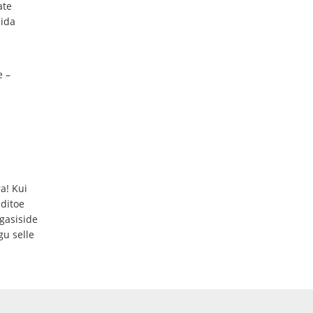
ate
pida
e –
a! Kui
nditoe
gasiside
gu selle