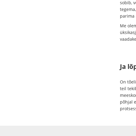
sobib, 
tegema,
parima a
Me olem
üksikasj
vaadake 
Ja lõ
On tõeli
teil te
meeskon
põhjal 
protsess