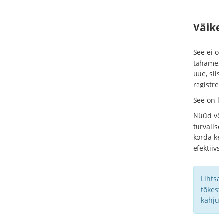
Väik
See ei o
tahame, 
uue, sii
registr
See on l
Nüüd või
turvali
korda ke
efektii
Lihts
tõkes
kahju