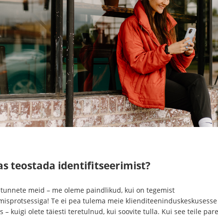
s teostada identifitseerimist?
 tunnete meid – me oleme paindlikud, kui on tegemist
misprotsessiga! Te ei pea tulema meie klienditeeninduskeskusesse
s – kuigi olete täiesti teretulnud, kui soovite tulla. Kui see teile par