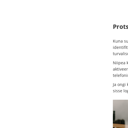
Prot
Kuna su
identifi
turvali
Niipea k
aktiveer
telefon
Ja ongi
sisse lo