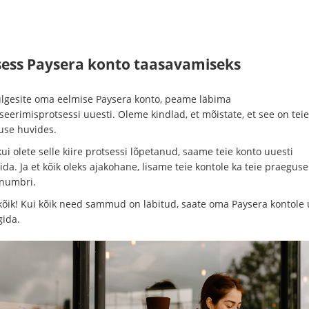
sess Paysera konto taasavamiseks
lgesite oma eelmise Paysera konto, peame läbima
tseerimisprotsessi uuesti. Oleme kindlad, et mõistate, et see on tei
suse huvides.
ui olete selle kiire protsessi lõpetanud, saame teie konto uuesti
ida. Ja et kõik oleks ajakohane, lisame teie kontole ka teie praeguse
inumbri.
 kõik! Kui kõik need sammud on läbitud, saate oma Paysera kontole 
gida.