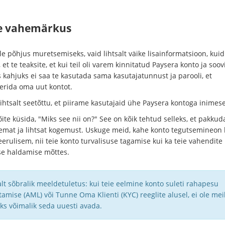
e vahemärkus
le põhjus muretsemiseks, vaid lihtsalt väike lisainformatsioon, kuid
et te teaksite, et kui teil oli varem kinnitatud Paysera konto ja soov
s kahjuks ei saa te kasutada sama kasutajatunnust ja parooli, et
eerida oma uut kontot.
ihtsalt seetõttu, et piirame kasutajaid ühe Paysera kontoga inimese
te küsida, "Miks see nii on?" See on kõik tehtud selleks, et pakkuda
semat ja lihtsat kogemust. Uskuge meid, kahe konto tegutsemineon 
erulisem, nii teie konto turvalisuse tagamise kui ka teie vahendite
vse haldamise mõttes.
alt sõbralik meeldetuletus: kui teie eelmine konto suleti rahapesu
tamise (AML) või Tunne Oma Klienti (KYC) reeglite alusel, ei ole mei
ks võimalik seda uuesti avada.