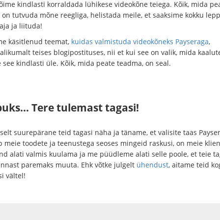
võime kindlasti korraldada lühikese videokõne teiega. Kõik, mida pe
 on tutvuda mõne reegliga, helistada meile, et saaksime kokku lep
ja ja liituda!
e käsitlenud teemat,
kuidas valmistuda videokõneks Payseraga
,
alikumalt teises blogipostituses, nii et kui see on valik, mida kaalut
see kindlasti üle. Kõik, mida peate teadma, on seal.
puks… Tere tulemast tagasi!
selt suurepärane teid tagasi näha ja täname, et valisite taas Payser
kib meie toodete ja teenustega seoses mingeid raskusi, on meie klie
d alati valmis kuulama ja me püüdleme alati selle poole, et teie ta
ennast paremaks muuta. Ehk võtke julgelt
ühendust
, aitame teid ko
i vältel!