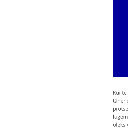
Kui te
tähend
protse
lugemi
oleks 