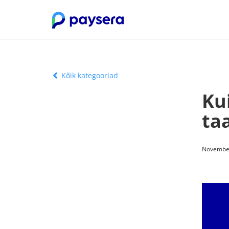
Kõik kategooriad
Ku
ta
November