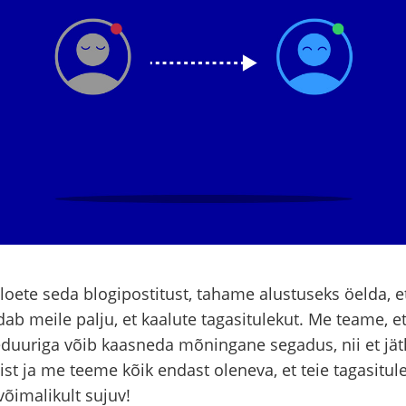
 loete seda blogipostitust, tahame alustuseks öelda, e
ab meile palju, et kaalute tagasitulekut. Me teame, e
duuriga võib kaasneda mõningane segadus, nii et jät
st ja me teeme kõik endast oleneva, et teie tagasitul
võimalikult sujuv!