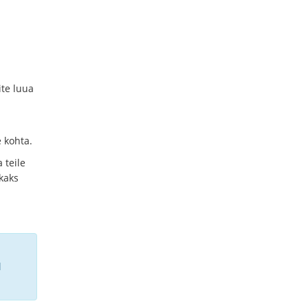
ite luua
 kohta.
 teile
kaks
l