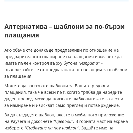
Алтернатива – шаблони за по-бързи
плащания
Ако обаче сте донякъде предпазливи по отношение на
предварителното планиране на плащания и желаете да
имате пълен контрол върху бутона
"Изпрати"
–
възползвайте се от предлаганата от нас опция за шаблони
за плащания.
Можете да запазвате шаблони за Вашите редовни
плащания, така че всеки път, когато трябва да наредите
даден превод, може да ползвате шаблоните – те са лесни
за намиране и изискват само преглед и потвърждение.
За да създадете шаблон, влезте в мобилното приложение
на Paysera и докоснете
"Преводи"
. В горната част на екрана
изберете
"Създаване на нов шаблон"
. Задайте име на