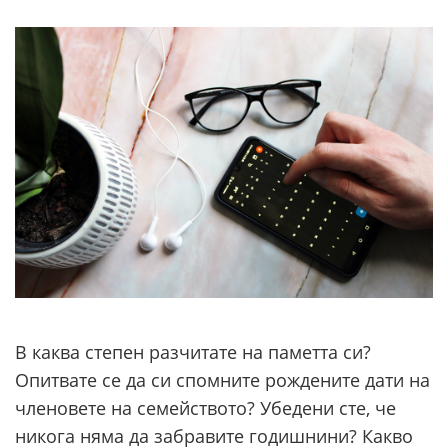
В каква степен разчитате на паметта си?
Опитвате се да си спомните рождените дати на
членовете на семейството? Убедени сте, че
никога няма да забравите годишнини? Какво